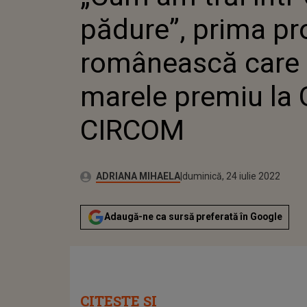
pădure”, prima pr
românească care 
marele premiu la 
CIRCOM
Publicat:
Autor:
vineri, 14 mai 2021
Actualizat:
ADRIANA MIHAELA
duminică, 24 iulie 2022
Adaugă-ne ca sursă preferată în Google
CITEȘTE ȘI