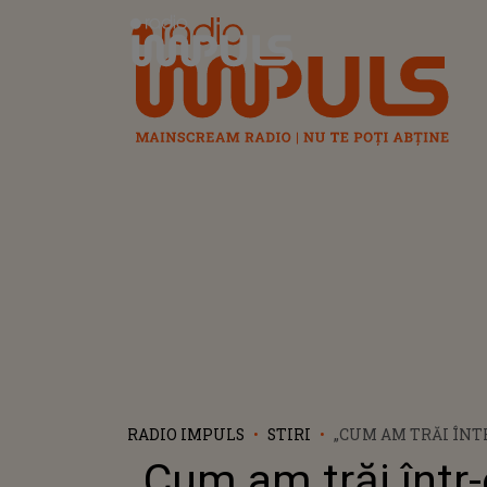
Radio Impuls
RADIO IMPULS
STIRI
„CUM AM TRĂI ÎNT
PRODUCȚIE ROMÂN
„Cum am trăi într
MARELE PREMIU LA