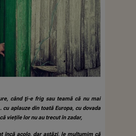
dure, când ţi-e frig sau teamă că nu mai
a… cu aplauze din toată Europa, cu dovada
 viețile lor nu au trecut în zadar,
unt încă acolo, dar astăzi, le mulţumim că