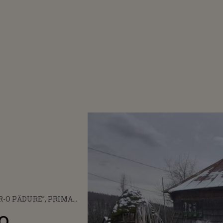
R-O PĂDURE”, PRIMA
EASCĂ CARE OBȚINE
-o
 GALA PRIX CIRCOM