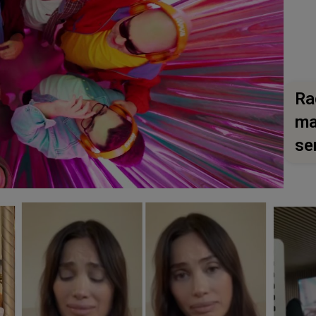
Ra
ma
se