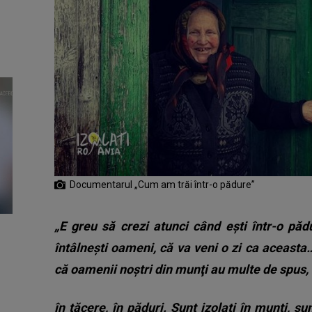
Documentarul „Cum am trăi într-o pădure”
„E greu să crezi atunci când eşti într-o pă
întâlneşti oameni, că va veni o zi ca aceast
că oamenii noştri din munţi au multe de spus, că
în tăcere, în păduri. Sunt izolaţi în munţi, s