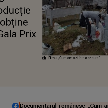
oducție
obține
Gala Prix
Filmul „Cum am trăi într-o pădure”
DISTRIBUIE ARTICOLUL
Documentarul românesc „Cum am 