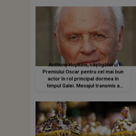
Anthony Hopkins, câștigătorul
Premiului Oscar pentru cel mai bun
actor în rol principal dormea în
timpul Galei. Mesajul transmis a
doua zi: „La 83 de ani, nu mă
așteptam”