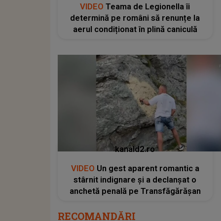
VIDEO
Teama de Legionella îi
determină pe români să renunțe la
aerul condiționat în plină caniculă
kanald2.ro
VIDEO
Un gest aparent romantic a
stârnit indignare și a declanșat o
anchetă penală pe Transfăgărășan
RECOMANDĂRI