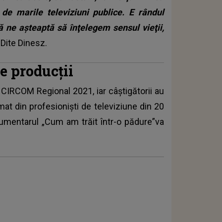
de marile televiziuni publice. E rândul
ă ne aşteaptă să înţelegem sensul vieţii,
 Dite Dinesz.
de producţii
ix CIRCOM Regional 2021, iar
câştigătorii au
at din profesionişti de televiziune din 20
cumentarul „Cum am trăit într-o pădure”va