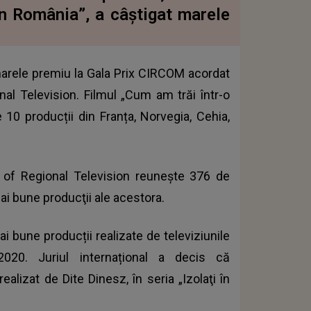
 în România”, a câștigat marele
arele premiu la Gala Prix CIRCOM acordat
l Television. Filmul „Cum am trăi într-o
e 10 producții din Franța, Norvegia, Cehia,
of Regional Television reuneşte 376 de
mai bune producţii ale acestora.
i bune producții realizate de televiziunile
020. Juriul internațional a decis că
ealizat de Dite Dinesz, în seria „Izolaţi în