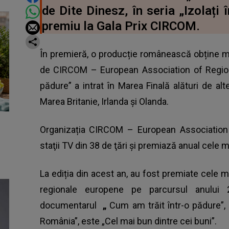
de Dite Dinesz, în seria „Izolați
premiu la Gala Prix CIRCOM.
În premieră, o producție românească obține m
de CIRCOM – European Association of Regiona
pădure” a intrat în Marea Finală alături de alt
Marea Britanie, Irlanda și Olanda.
Organizația CIRCOM – European Association 
staţii TV din 38 de ţări şi premiază anual cele 
La ediția din acest an, au fost premiate cele ma
regionale europene pe parcursul anului 2
documentarul
„
Cum am trăit într-o pădure”, r
România”, este „Cel mai bun dintre cei buni”.