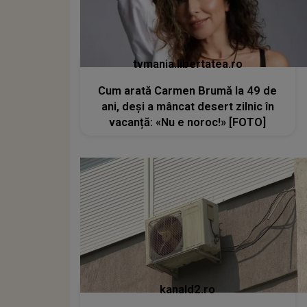
tvmania.libertatea.ro
Cum arată Carmen Brumă la 49 de
ani, deși a mâncat desert zilnic în
vacanță: «Nu e noroc!» [FOTO]
kanald2.ro