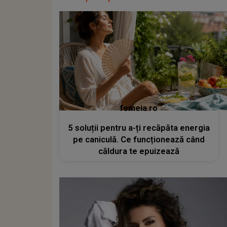
femeia.ro
5 soluții pentru a-ți recăpăta energia
pe caniculă. Ce funcționează când
căldura te epuizează