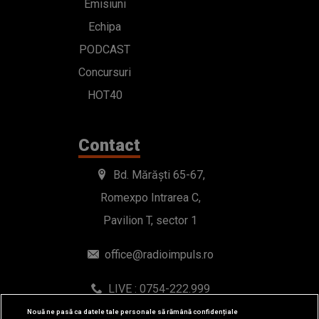
Emisiuni
Echipa
PODCAST
Concursuri
HOT40
Contact
Bd. Mărăști 65-67,
Romexpo Intrarea C,
Pavilion T, sector 1
office@radioimpuls.ro
LIVE : 0754-222.999
WhatsApp: 0754-222.999
Nouă ne pasă ca datele tale personale să rămână confidențiale