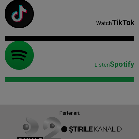
TikTok
Watch
Spotify
Listen
Parteneri: