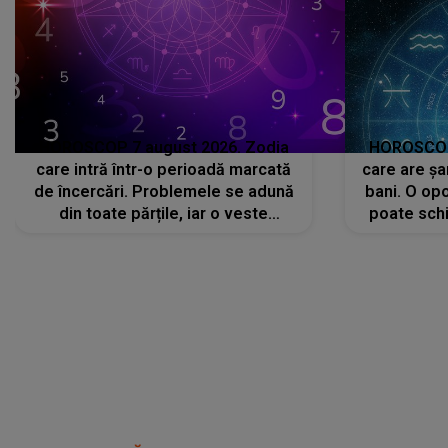
HOROSCOP 7 august 2026. Zodia
HOROSCOP 
care intră într-o perioadă marcată
care are șa
de încercări. Problemele se adună
bani. O opo
din toate părțile, iar o veste
poate schi
neașteptată îi dă planurile peste
la
cap