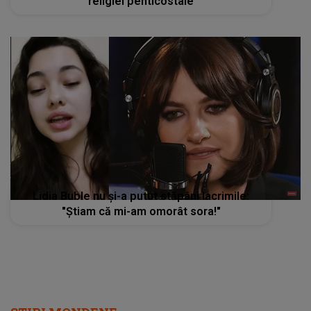
religiei penticostale
Lidia Buble nu și-a putut stăpâni lacrimile:
"Știam că mi-am omorât sora!"