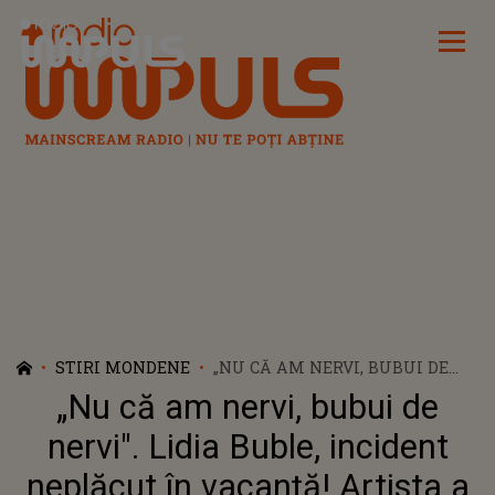
Radio Impuls
STIRI MONDENE
„NU CĂ AM NERVI, BUBUI DE
NERVI". LIDIA BUBLE, INCIDENT
„Nu că am nervi, bubui de
NEPLĂCUT ÎN VACANȚĂ!
ARTISTA A FOST VICTIMA UNUI
nervi". Lidia Buble, incident
FURT CHIAR LA HOTELUL UNDE
neplăcut în vacanță! Artista a
S-A CAZAT