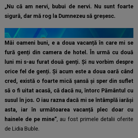
„Nu că am nervi, bubui de nervi. Nu sunt foarte
sigură, dar mă rog la Dumnezeu să greșesc.
Măi oameni buni, e a doua vacanță în care mi se
fură genți din camera de hotel. În urmă cu două
luni mi s-au furat două genți. Și nu vorbim despre
orice fel de genți. Și acum este a doua oară când
cred, există o foarte mică șansă și sper din suflet
să o fi uitat acasă, că dacă nu, întorc Pământul cu
susul în jos. O iau razna dacă mi se întâmplă iarăși
asta, iar în următoarea vacanță plec doar cu
hainele de pe mine”
, au fost primele detalii oferite
de
Lidia Buble
.