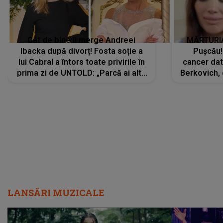
Cât de bine îi merge Andreei
MĂRTURIA
Ibacka după divorț! Fosta soție a
Pușcău!
lui Cabral a întors toate privirile în
cancer dato
prima zi de UNTOLD: „Parcă ai altă
Berkovich, 
strălucire, emani putere,
accident ru
încredere, siguranță...”
Dacă nu 
LANSĂRI MUZICALE