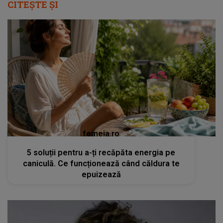
CITEȘTE ȘI
femeia.ro
5 soluții pentru a-ți recăpăta energia pe
caniculă. Ce funcționează când căldura te
epuizează