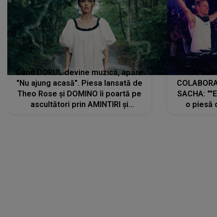
Când DORUL devine muzică, apare
Armin 
"Nu ajung acasă". Piesa lansată de
COLABORAR
Theo Rose și DOMINO îi poartă pe
SACHA: ""E
ascultători prin AMINTIRI și
o piesă 
REGĂSIRI, iar drumul emoțiilor
imediat pre
trece prin sufletul publicului:
cu mine șt
"Pentru toți cei care au plecat
păstrăm do
departe ca să le fie mai bine"