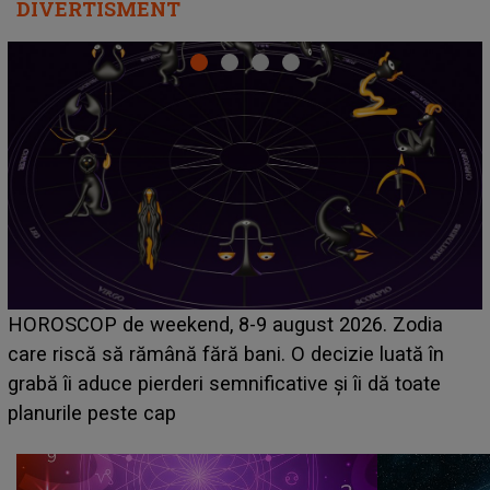
DIVERTISMENT
Emanuel a ținut ACEST DETALIU ASCUNS până
acum! În fața Alexandrei, concurentul din Casa Iubirii
face o MĂRTURISIRE NEAȘTEPTATĂ despre mama
sa: "I-am spus și ei în față, eu nu te iubesc pentru
că..."