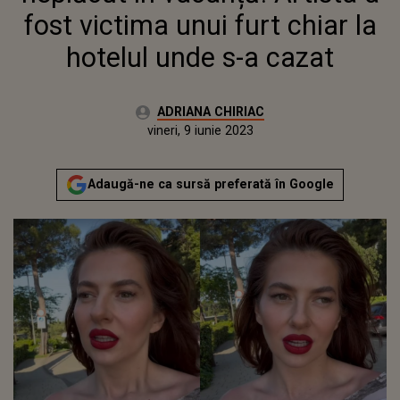
fost victima unui furt chiar la
hotelul unde s-a cazat
Autor:
ADRIANA CHIRIAC
Publicat:
vineri, 9 iunie 2023
Actualizat:
vineri, 9 iunie 2023
Adaugă-ne ca sursă preferată în Google