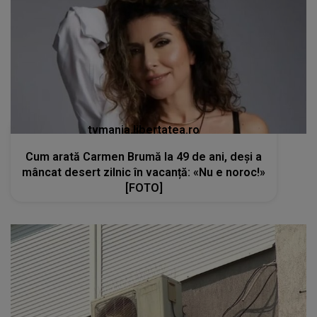
tvmania.libertatea.ro
Cum arată Carmen Brumă la 49 de ani, deși a
mâncat desert zilnic în vacanță: «Nu e noroc!»
[FOTO]