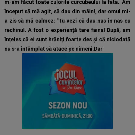
m-am făcut toate culorile curcubeului la fata.
Am
început să mă agit, să dau din mâini, dar omul mi-
a zis să mă calmez: "Tu vezi că dau nas în nas cu
rechinul. A fost o experiență tare faina! După, am
înțeles că ei sunt hrăniți foarte des și că niciodată
nu s-a întâmplat să atace pe nimeni.Dar