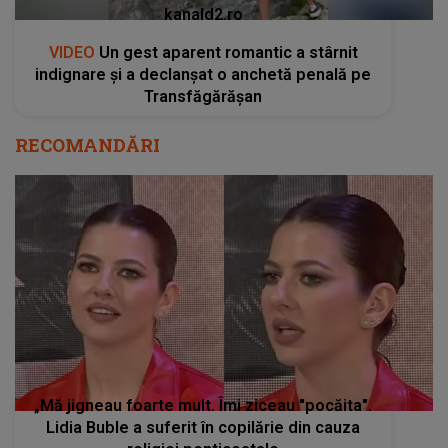
kanald2.ro
VIDEO
Un gest aparent romantic a stârnit
indignare și a declanșat o anchetă penală pe
Transfăgărășan
RECOMANDĂRI
„Mă jigneau foarte mult. Îmi ziceau "pocăita".
Lidia Buble a suferit în copilărie din cauza