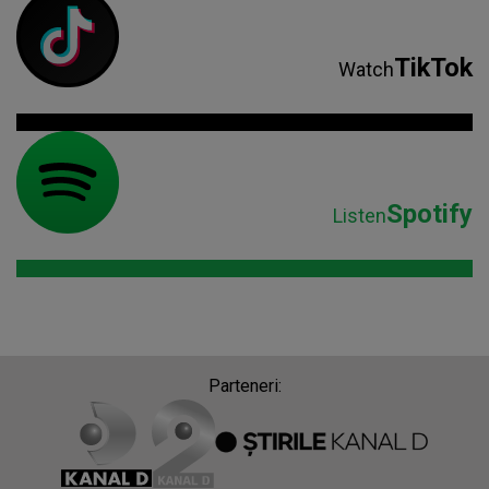
TikTok
Watch
Spotify
Listen
Parteneri: