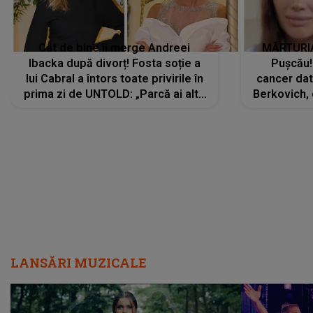
Cât de bine îi merge Andreei
MĂRTURIA
Ibacka după divorț! Fosta soție a
Pușcău!
lui Cabral a întors toate privirile în
cancer dato
prima zi de UNTOLD: „Parcă ai altă
Berkovich, 
strălucire, emani putere,
accident ru
încredere, siguranță...”
Dacă nu 
LANSĂRI MUZICALE