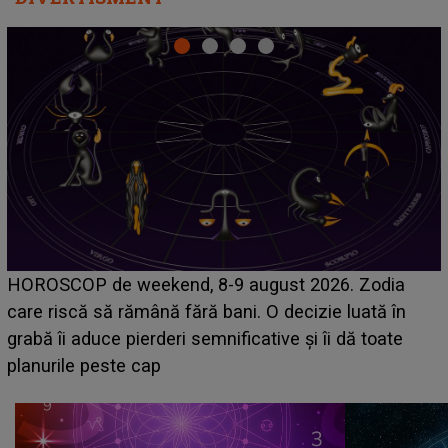
Emanuel a ținut ACEST DETALIU ASCUNS până
acum! În fața Alexandrei, concurentul din Casa Iubirii
face o MĂRTURISIRE NEAȘTEPTATĂ despre mama
sa: "I-am spus și ei în față, eu nu te iubesc pentru
că..."