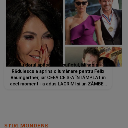
Cu dorul apăsându-i sufletul, Mihaela
Rădulescu a aprins o lumânare pentru Felix
Baumgartner, iar CEEA CE S-A ÎNTÂMPLAT în
acel moment i-a adus LACRIMI și un ZÂMBET
NEAȘTEPTAT: "Când am deschis ochii, un..."
STIRI MONDENE