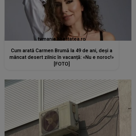
tvmania.libertatea.ro
Cum arată Carmen Brumă la 49 de ani, deși a
mâncat desert zilnic în vacanță: «Nu e noroc!»
[FOTO]