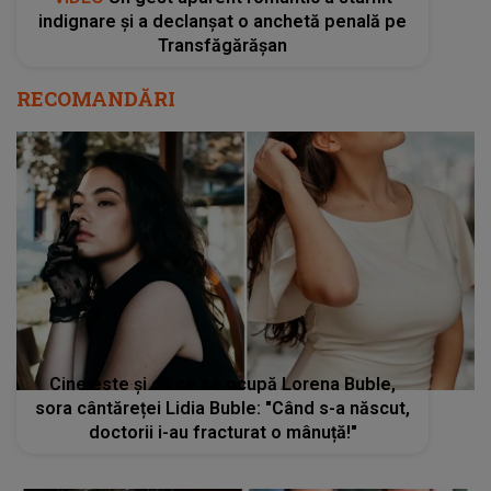
indignare și a declanșat o anchetă penală pe
Transfăgărășan
RECOMANDĂRI
Cine este și cu ce se ocupă Lorena Buble,
sora cântăreței Lidia Buble: "Când s-a născut,
doctorii i-au fracturat o mânuță!"