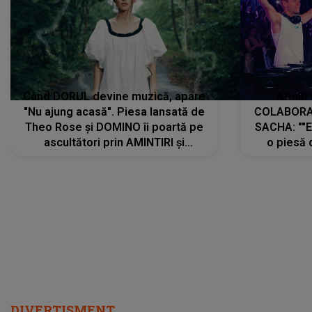
Când DORUL devine muzică, apare
Armin 
"Nu ajung acasă". Piesa lansată de
COLABORAR
Theo Rose și DOMINO îi poartă pe
SACHA: ""E
ascultători prin AMINTIRI și
o piesă 
REGĂSIRI, iar drumul emoțiilor
imediat pre
trece prin sufletul publicului:
cu mine șt
"Pentru toți cei care au plecat
păstrăm do
departe ca să le fie mai bine"
DIVERTISMENT