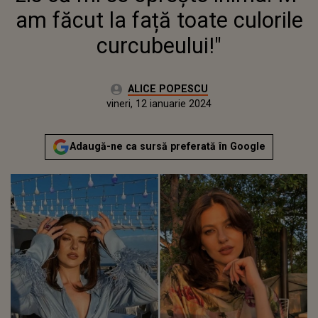
am făcut la față toate culorile
curcubeului!"
Autor:
ALICE POPESCU
Publicat:
joi, 12 ianuarie 2023
Actualizat:
vineri, 12 ianuarie 2024
Adaugă-ne ca sursă preferată în Google