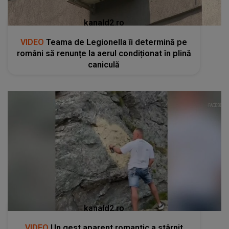
kanald2.ro
VIDEO
Teama de Legionella îi determină pe
români să renunțe la aerul condiționat în plină
caniculă
kanald2.ro
VIDEO
Un gest aparent romantic a stârnit