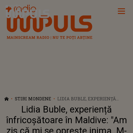
Radio Impuls
STIRI MONDENE
LIDIA BUBLE, EXPERIENȚĂ
ÎNFRICOȘĂTOARE ÎN MALDIVE:
Lidia Buble, experiență
"AM ZIS CĂ MI SE OPREȘTE
INIMA. M-AM FĂCUT LA FAȚĂ
înfricoșătoare în Maldive: "Am
TOATE CULORILE
zis că mi se oprește inima. M-
CURCUBEULUI!"