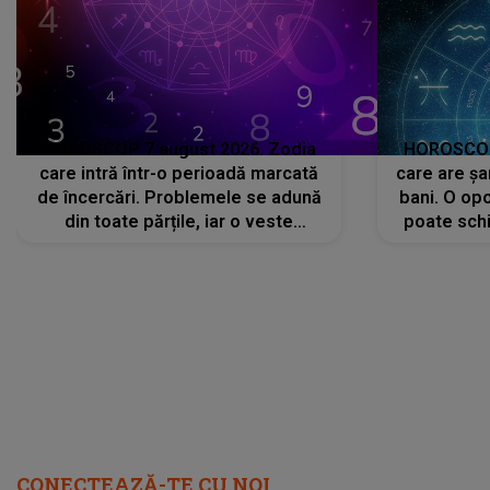
HOROSCOP 7 august 2026. Zodia
HOROSCOP 
care intră într-o perioadă marcată
care are șa
de încercări. Problemele se adună
bani. O opo
din toate părțile, iar o veste
poate schi
neașteptată îi dă planurile peste
la
cap
CONECTEAZĂ-TE CU NOI