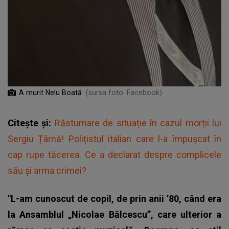
A murit Nelu Boată
(sursa foto: Facebook)
Citește și:
Răsturnare de situație în cazul morții lui
Sergiu Țârnă! Polițistul italian care l-a împușcat în
cap rupe tăcerea. Ce a declarat despre complicele
său și arma crimei?
"L-am cunoscut de copil, de prin anii ’80, când era
la Ansamblul „Nicolae Bălcescu”, care ulterior a