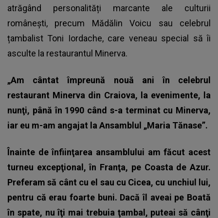
atrăgând personalități marcante ale culturii
românești, precum Mădălin Voicu sau celebrul
țambalist Toni Iordache, care veneau special să îi
asculte la restaurantul Minerva.
„Am cântat împreună nouă ani în celebrul
restaurant Minerva din Craiova, la evenimente, la
nunţi, până în 1990 când s-a terminat cu Minerva,
iar eu m-am angajat la Ansamblul „Maria Tănase”.
Înainte de înfiinţarea ansamblului am făcut acest
turneu excepţional, în Franţa, pe Coasta de Azur.
Preferam să cânt cu el sau cu Cicea, cu unchiul lui,
pentru că erau foarte buni. Dacă îl aveai pe Boată
în spate, nu îţi mai trebuia ţambal, puteai să cânţi