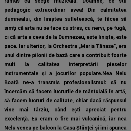
rămas ca secţie muzicală. Doamne, ce stil
pedagogic extraordinar avea! Din calmitatea
dumnealui, din liniştea sufletească, te făcea să
simţi că arta nu se face cu stres, cu nervi, pe fugă,
ci că arta e ceva de la Dumnezeu, este linişte, este
pace. Iar ulterior, la Orchestra „Maria Tănase”, era
unul dintre pilonii de bază care a contribuit foarte
mult la calitatea interpretării pieselor
instrumentale şi a jocurilor populare.Nea Nelu
Boată ne-a transmis profesionalismul: să nu
încercăm să facem lucrurile de mântuială în artă,
să facem lucruri de calitate, chiar dacă răspunsul
vine mai târziu, când eşti apreciat pentru
excelenţă. Eu eram o fire mai vulcanică, iar nea
Nelu venea pe balcon la Casa Ştiinţei şi îmi spunea