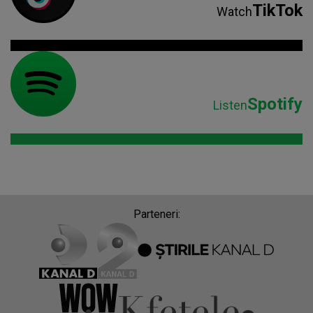
TikTok
Watch
Spotify
Listen
Parteneri: