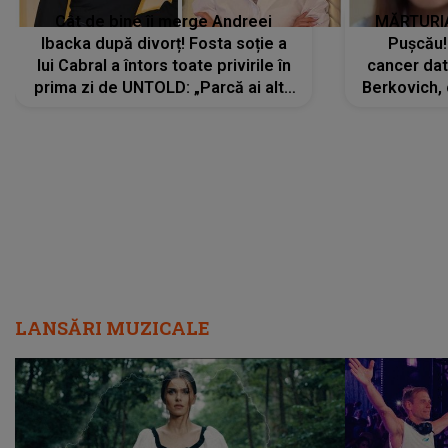
Cât de bine îi merge Andreei
MĂRTURIA
Ibacka după divorț! Fosta soție a
Pușcău!
lui Cabral a întors toate privirile în
cancer dato
prima zi de UNTOLD: „Parcă ai altă
Berkovich, 
strălucire, emani putere,
accident ru
încredere, siguranță...”
Dacă nu 
LANSĂRI MUZICALE