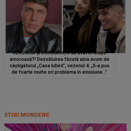
VERONICA și DOROBANȚU au avut o relație
amoroasă?! Dezvăluirea făcută abia acum de
câștigătorul „Casa Iubirii”, sezonul 4: „S-a pus
de foarte multe ori problema în emisiune...”
STIRI MONDENE