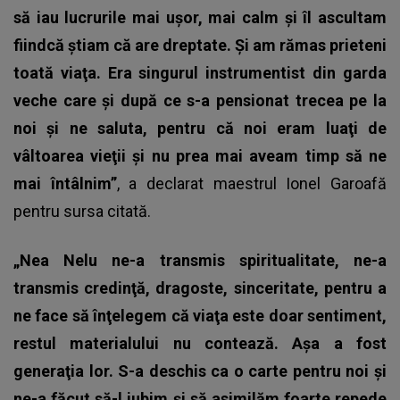
să iau lucrurile mai uşor, mai calm şi îl ascultam
fiindcă ştiam că are dreptate. Şi am rămas prieteni
toată viaţa. Era singurul instrumentist din garda
veche care şi după ce s-a pensionat trecea pe la
noi şi ne saluta, pentru că noi eram luaţi de
vâltoarea vieţii şi nu prea mai aveam timp să ne
mai întâlnim”
, a declarat maestrul Ionel Garoafă
pentru sursa citată.
„Nea Nelu ne-a transmis spiritualitate, ne-a
transmis credinţă, dragoste, sinceritate, pentru a
ne face să înţelegem că viaţa este doar sentiment,
restul materialului nu contează. Aşa a fost
generaţia lor. S-a deschis ca o carte pentru noi şi
ne-a făcut să-l iubim şi să asimilăm foarte repede