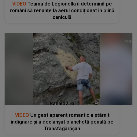
VIDEO
Teama de Legionella îi determină pe
români să renunțe la aerul condiționat în plină
caniculă
kanald2.ro
VIDEO
Un gest aparent romantic a stârnit
indignare și a declanșat o anchetă penală pe
Transfăgărășan