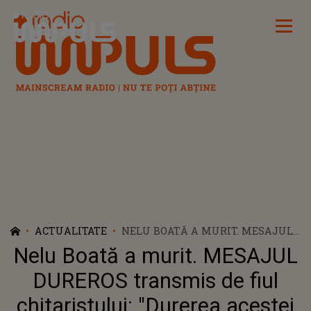
Radio Impuls
ACTUALITATE
NELU BOATĂ A MURIT. MESAJUL
DUREROS TRANSMIS DE FIUL
Nelu Boată a murit. MESAJUL
CHITARISTULUI: "DUREREA
ACESTEI PIERDERI NU DISPARE,
DUREROS transmis de fiul
DOAR NE OBIŞNUIM SĂ TRĂIM
chitaristului: "Durerea acestei
FĂRĂ PERSOANA DRAGĂ PE CARE