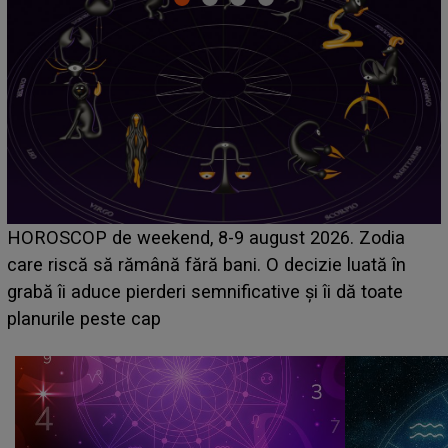
Emanuel a ținut ACEST DETALIU ASCUNS până
acum! În fața Alexandrei, concurentul din Casa Iubirii
face o MĂRTURISIRE NEAȘTEPTATĂ despre mama
sa: "I-am spus și ei în față, eu nu te iubesc pentru
că..."