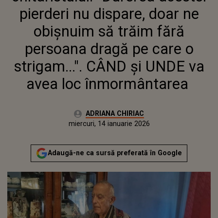
O STRIGAM...". CÂND ȘI UNDE VA
pierderi nu dispare, doar ne
AVEA LOC ÎNMORMÂNTAREA
obişnuim să trăim fără
persoana dragă pe care o
strigam...". CÂND și UNDE va
avea loc înmormântarea
Autor:
ADRIANA CHIRIAC
Publicat:
miercuri, 14 ianuarie 2026
Actualizat:
miercuri, 14 ianuarie 2026
Adaugă-ne ca sursă preferată în Google