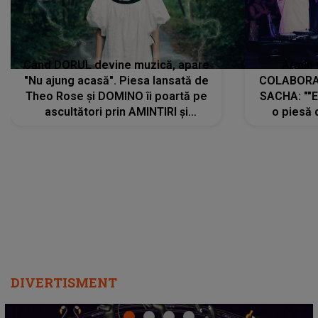
Când DORUL devine muzică, apare
Armin 
"Nu ajung acasă". Piesa lansată de
COLABORAR
Theo Rose și DOMINO îi poartă pe
SACHA: ""E
ascultători prin AMINTIRI și
o piesă 
REGĂSIRI, iar drumul emoțiilor
imediat pre
trece prin sufletul publicului:
cu mine șt
"Pentru toți cei care au plecat
păstrăm do
departe ca să le fie mai bine"
DIVERTISMENT