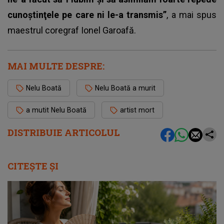
cunoştinţele pe care ni le-a transmis”
, a mai spus
maestrul coregraf Ionel Garoafă.
MAI MULTE DESPRE:
Nelu Boată
Nelu Boată a murit
a mutit Nelu Boată
artist mort
DISTRIBUIE ARTICOLUL
CITEȘTE ȘI