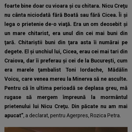
foarte bine doar cu vioara şi cu chitara. Nicu Creţu
nu cânta niciodată fără Boată sau fără Cicea. Îi şi
lega o prietenie de-o viaţă. Era un om deosebit şi
un mare chitarist, era unul din cei mai buni din
ţară. Chitariştii buni din ţara asta îi numărai pe
degete. El şi unchiul lui, Cicea, erau cei mai tari din
Craiova, dar îi preferau şi cei de la Bucureşti, cum
era marele ţambalist Toni Iordache, Mădălin
Voicu, care venea mereu la Minerva să ne asculte.
Pentru că în ultima perioadă se deplasa greu, mă
rugase să mergem împreună la mormântul
prietenului lui Nicu Creţu. Din păcate nu am mai
apucat”
, a declarat, pentru Agerpres, Rozica Petra.