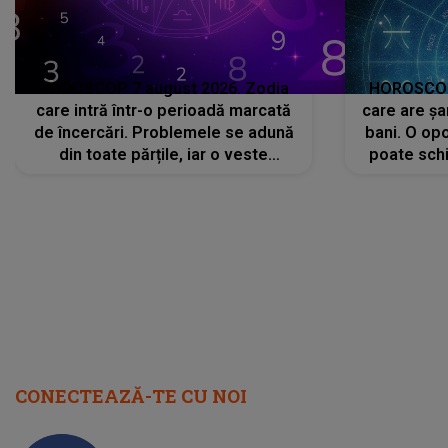
HOROSCOP 7 august 2026. Zodia
HOROSCOP 
care intră într-o perioadă marcată
care are șa
de încercări. Problemele se adună
bani. O opo
din toate părțile, iar o veste
poate schi
neașteptată îi dă planurile peste
la
cap
CONECTEAZĂ-TE CU NOI