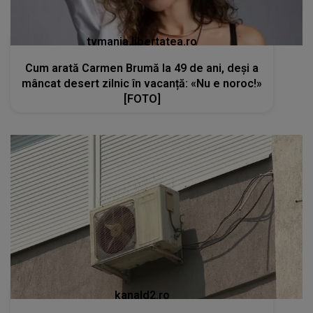
tvmania.libertatea.ro
Cum arată Carmen Brumă la 49 de ani, deși a
mâncat desert zilnic în vacanță: «Nu e noroc!»
[FOTO]
kanald2.ro