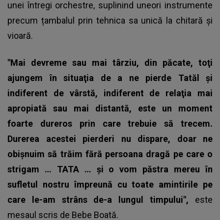
unei întregi orchestre, suplinind uneori instrumente
precum țambalul prin tehnica sa unică la chitară și
vioară.
"Mai devreme sau mai târziu, din păcate, toţi
ajungem în situaţia de a ne pierde Tatăl şi
indiferent de vârstă, indiferent de relaţia mai
apropiată sau mai distantă, este un moment
foarte dureros prin care trebuie să trecem.
Durerea acestei pierderi nu dispare, doar ne
obişnuim să trăim fără persoana dragă pe care o
strigam … TATA … şi o vom păstra mereu în
sufletul nostru împreună cu toate amintirile pe
care le-am strâns de-a lungul timpului",
este
mesaul scris de Bebe Boată.