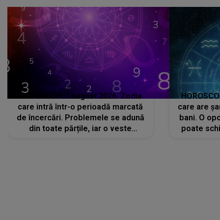
că..."
HOROSCOP 7 august 2026. Zodia
HOROSCOP 
care intră într-o perioadă marcată
care are șa
de încercări. Problemele se adună
bani. O opo
din toate părțile, iar o veste
poate schi
neașteptată îi dă planurile peste
la
cap