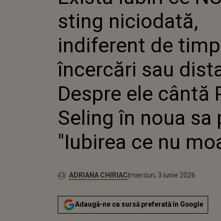
IND
sting niciodată,
TIMP
SAU 
DESP
indiferent de timp
PAUL
NOUA
încercări sau dist
"IUB
MOA
Despre ele cântă 
Seling în noua sa 
"Iubirea ce nu mo
Autor:
Publicat:
ADRIANA CHIRIAC
miercuri, 3 iunie 2026
Adaugă-ne ca sursă preferată în Google