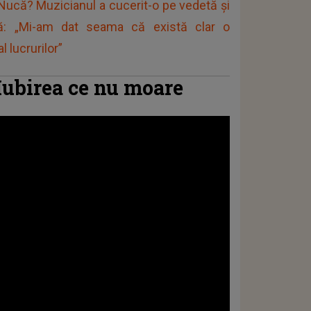
 Nucă? Muzicianul a cucerit-o pe vedetă și
ră: „Mi-am dat seama că există clar o
l lucrurilor”
Iubirea ce nu moare