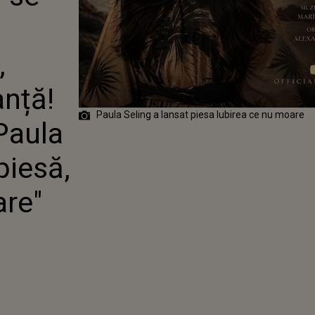
IFERENT DE
, ÎNCERCĂRI
DISTANȚĂ!
RE ELE CÂNTĂ
,
A SELING ÎN
 SA PIESĂ,
anță!
IREA CE NU
RE"
Paula Seling a lansat piesa Iubirea ce nu moare
Paula
piesă,
are"