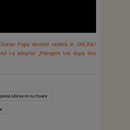
i Dorian Popa devenit vedetă în ONLINE!
tul l-a adoptat: „Plângem toți după tine
piesa Iubirea ce nu moare
a