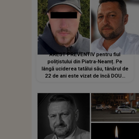
AREST PREVENTIV pentru fiul
polițistului din Piatra-Neamț. Pe
lângă uciderea tatălui său, tânărul de
22 de ani este vizat de încă DOUĂ
INFRACȚIUNI. Ce au descoperit
anchetatorii