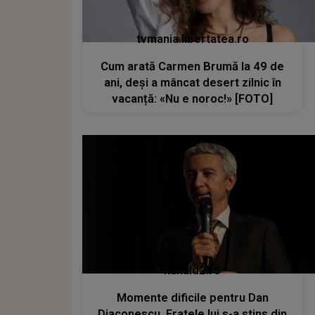
tvmania.libertatea.ro
Cum arată Carmen Brumă la 49 de
ani, deși a mâncat desert zilnic în
vacanță: «Nu e noroc!» [FOTO]
kanald2.ro
Momente dificile pentru Dan
Diaconescu. Fratele lui s-a stins din