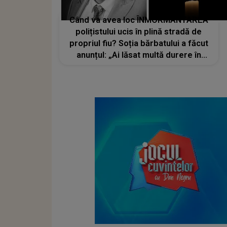
Când va avea loc ÎNMORMÂNTAREA
polițistului ucis în plină stradă de
propriul fiu? Soția bărbatului a făcut
anunțul: „Ai lăsat multă durere în
sufletele noastre, izvor de lacrimi și
dor nespus”