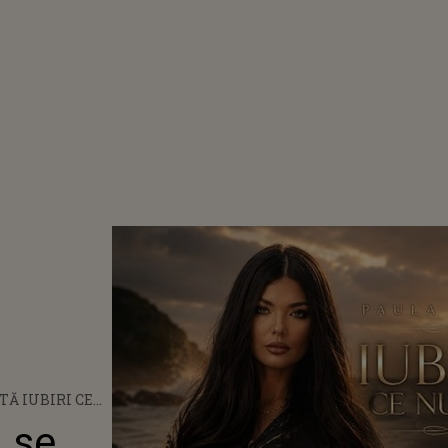
TĂ IUBIRI CE
E STING
U se
ODATĂ,