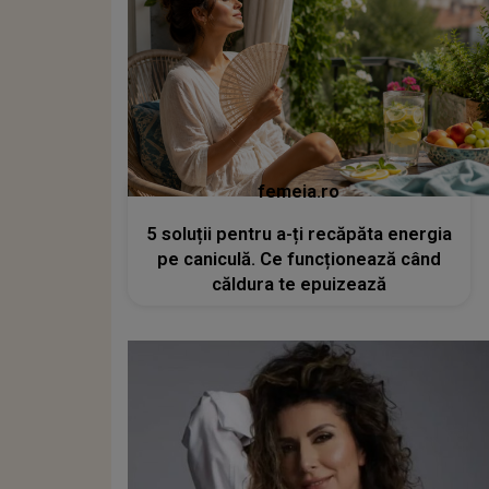
femeia.ro
5 soluții pentru a-ți recăpăta energia
pe caniculă. Ce funcționează când
căldura te epuizează