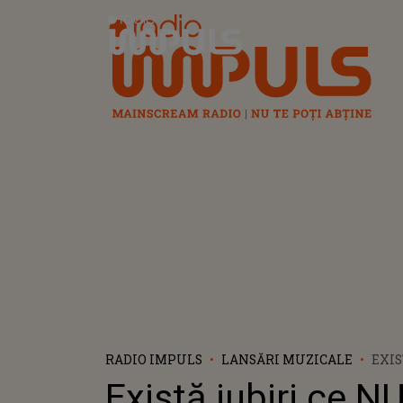
Radio Impuls
RADIO IMPULS
LANSĂRI MUZICALE
EXIS
NU S
Există iubiri ce N
NICI