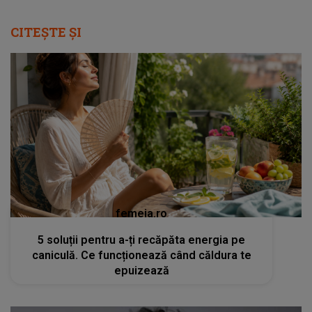
CITEȘTE ȘI
femeia.ro
5 soluții pentru a-ți recăpăta energia pe
caniculă. Ce funcționează când căldura te
epuizează