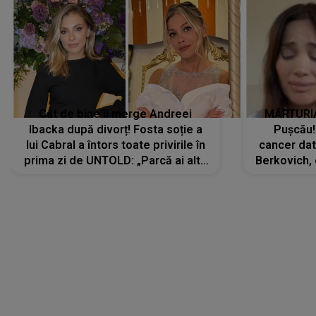
Cât de bine îi merge Andreei
MĂRTURIA
Ibacka după divorț! Fosta soție a
Pușcău!
lui Cabral a întors toate privirile în
cancer dato
prima zi de UNTOLD: „Parcă ai altă
Berkovich, 
strălucire, emani putere,
accident ru
încredere, siguranță...”
Dacă nu 