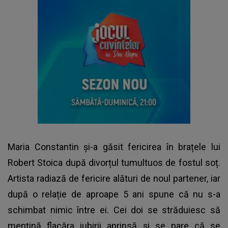
Maria Constantin și-a găsit fericirea în brațele lui
Robert Stoica după divorțul tumultuos de fostul soț.
Artista radiază de fericire alături de noul partener, iar
după o relație de aproape 5 ani spune că nu s-a
schimbat nimic între ei. Cei doi se străduiesc să
mențină flacăra iubirii aprinsă și se pare că se