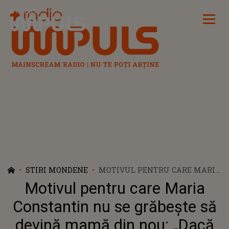
Radio Impuls
STIRI MONDENE
MOTIVUL PENTRU CARE MARIA
CONSTANTIN NU SE GRĂBEȘTE
Motivul pentru care Maria
SĂ DEVINĂ MAMĂ DIN NOU:
„DACĂ AM MAI AVEA TIMP ȘI
Constantin nu se grăbește să
DE ASTA...”
devină mamă din nou: „Dacă