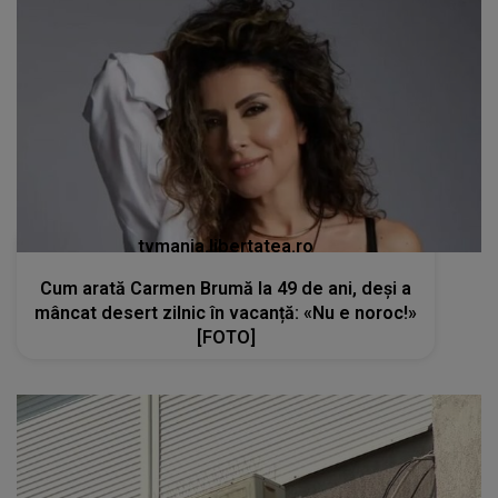
tvmania.libertatea.ro
Cum arată Carmen Brumă la 49 de ani, deși a
mâncat desert zilnic în vacanță: «Nu e noroc!»
[FOTO]