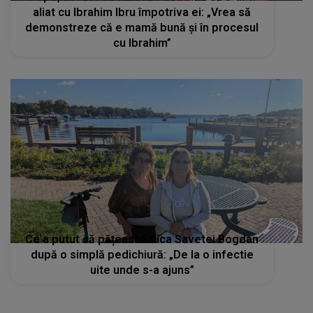
aliat cu Ibrahim Ibru împotriva ei: „Vrea să
demonstreze că e mamă bună și în procesul
cu Ibrahim”
Ce a putut să pățească fiica Savetei Bogdan
după o simplă pedichiură: „De la o infectie
uite unde s-a ajuns”