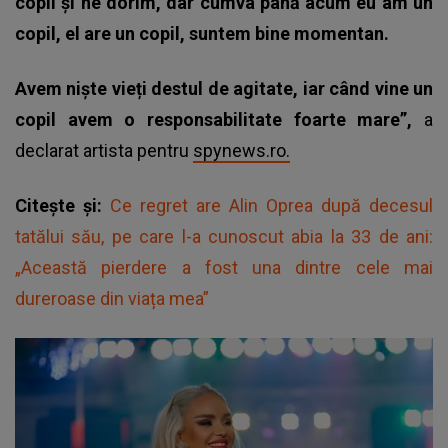
copil și ne dorim, dar cumva până acum eu am un
copil, el are un copil, suntem bine momentan.
Avem niște vieți destul de agitate, iar când vine un
copil avem o responsabilitate foarte mare”,
a
declarat artista pentru
spynews.ro.
Citește și:
Ce regret are Alin Oprea după decesul
tatălui său, pe care l-a cunoscut abia la 33 de ani:
„Această pierdere a fost una dintre cele mai
dureroase din viața mea”