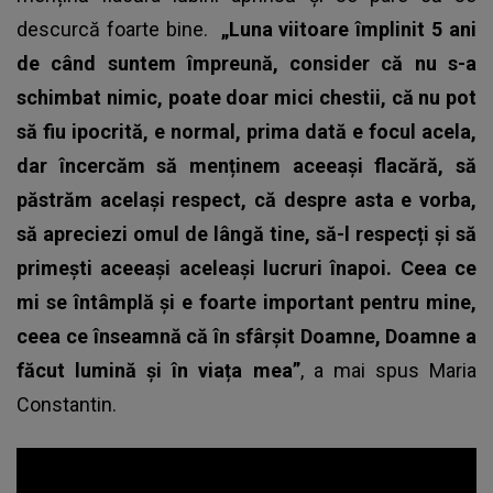
descurcă foarte bine.
„Luna viitoare împlinit 5 ani
de când suntem împreună, consider că nu s-a
schimbat nimic, poate doar mici chestii, că nu pot
să fiu ipocrită, e normal, prima dată e focul acela,
dar încercăm să menținem aceeași flacără, să
păstrăm același respect, că despre asta e vorba,
să apreciezi omul de lângă tine, să-l respecți și să
primești aceeași aceleași lucruri înapoi. Ceea ce
mi se întâmplă și e foarte important pentru mine,
ceea ce înseamnă că în sfârșit Doamne, Doamne a
făcut lumină și în viața mea”
, a mai spus
Maria
Constantin.