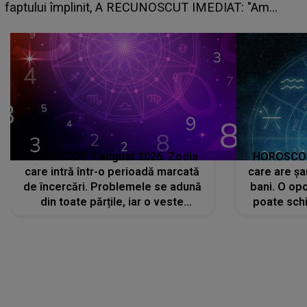
planurile peste cap
HOROSCOP 7 august 2026. Zodia
HOROSCOP 
care intră într-o perioadă marcată
care are șa
de încercări. Problemele se adună
bani. O opo
din toate părțile, iar o veste
poate schi
neașteptată îi dă planurile peste
la
cap