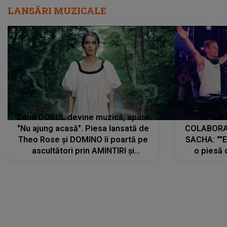
LANSĂRI MUZICALE
Când DORUL devine muzică, apare
Armin 
"Nu ajung acasă". Piesa lansată de
COLABORAR
Theo Rose și DOMINO îi poartă pe
SACHA: ""E
ascultători prin AMINTIRI și
o piesă 
REGĂSIRI, iar drumul emoțiilor
imediat pre
trece prin sufletul publicului:
cu mine șt
"Pentru toți cei care au plecat
păstrăm do
departe ca să le fie mai bine"