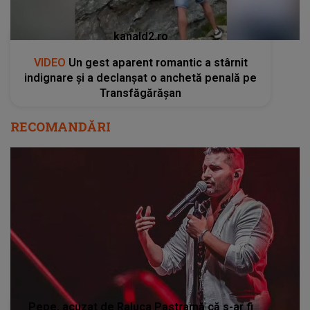
kanald2.ro
VIDEO
Un gest aparent romantic a stârnit
indignare și a declanșat o anchetă penală pe
Transfăgărășan
RECOMANDĂRI
Pepe, acuzat de Raluca Pastramă că s-ar fi