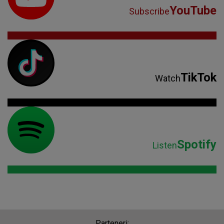
YouTube
Subscribe
TikTok
Watch
Spotify
Listen
Parteneri: