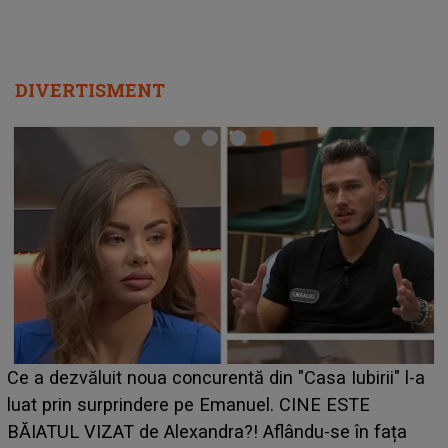
DIVERTISMENT
HOROSCOP de weekend, 8-9 august 2026. Zodia
l-a
care riscă să rămână fără bani. O decizie luată în
grabă îi aduce pierderi semnificative și îi dă toate
a