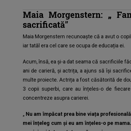
Maia Morgenstern: „
Fam
sacrificată”
Maia Morgenstern
recunoaște că a avut o copi
iar tatăl era cel care se ocupa de educația ei.
Acum, însă, ea și-a dat seama că sacrificiile făc
ani de carieră, și actrița, a ajuns să își sacrif
multe proiecte. Actrița a fost căsătorită de dou
3 copii superbi, care au înțeles-o de fiecar
concentreze asupra carierei.
„
Nu am împăcat prea bine viața profesională 
mei înțeleg cum și eu am înțeles-o pe mama