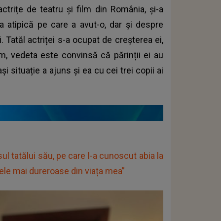
trițe de teatru și film din România, și-a
ia atipică pe care a avut-o, dar și despre
i. Tatăl actriței s-a ocupat de creșterea ei,
, vedeta este convinsă că părinții ei au
 situație a ajuns și ea cu cei trei copii ai
l tatălui său, pe care l-a cunoscut abia la
cele mai dureroase din viața mea”