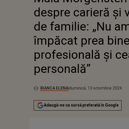
AM ÎMP
despre carieră și 
BINE VI
PROFESI
PERSON
de familie: „Nu a
împăcat prea bine
profesională și ce
personală”
Publicat:
Autor:
duminică, 13 octombrie 2024
Actualizat:
BIANCA ELENA
duminică, 13 octombrie 2024
Adaugă-ne ca sursă preferată în Google