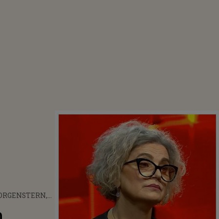
ORGENSTERN,
CARIERĂ ȘI
,
E FAMILIE: „NU