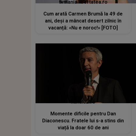
tvmania.libertatea.ro
Cum arată Carmen Brumă la 49 de
ani, deși a mâncat desert zilnic în
vacanță: «Nu e noroc!» [FOTO]
kanald2.ro
Momente dificile pentru Dan
Diaconescu. Fratele lui s-a stins din
viață la doar 60 de ani