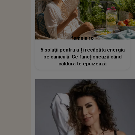
femeia.ro
5 soluții pentru a-ți recăpăta energia
pe caniculă. Ce funcționează când
căldura te epuizează