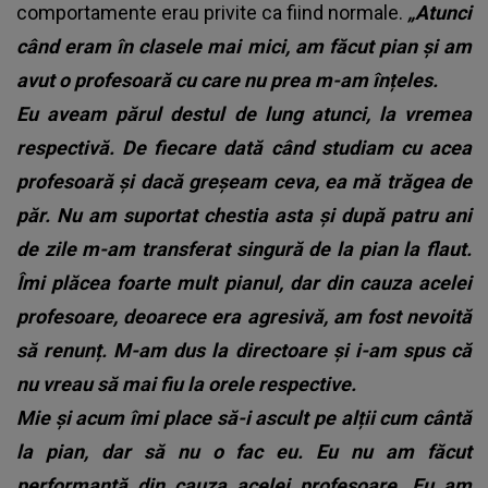
comportamente erau privite ca fiind normale.
„Atunci
când eram în clasele mai mici, am făcut pian și am
avut o profesoară cu care nu prea m-am înțeles.
Eu aveam părul destul de lung atunci, la vremea
respectivă. De fiecare dată când studiam cu acea
profesoară și dacă greșeam ceva, ea mă trăgea de
păr. Nu am suportat chestia asta și după patru ani
de zile m-am transferat singură de la pian la flaut.
Îmi plăcea foarte mult pianul, dar din cauza acelei
profesoare, deoarece era agresivă, am fost nevoită
să renunț. M-am dus la directoare și i-am spus că
nu vreau să mai fiu la orele respective.
Mie și acum îmi place să-i ascult pe alții cum cântă
la pian, dar să nu o fac eu. Eu nu am făcut
performanță din cauza acelei profesoare. Eu am