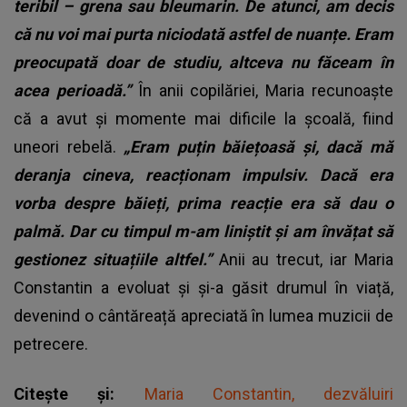
teribil – grena sau bleumarin. De atunci, am decis
că nu voi mai purta niciodată astfel de nuanțe. Eram
preocupată doar de studiu, altceva nu făceam în
acea perioadă.”
În anii copilăriei, Maria recunoaște
că a avut și momente mai dificile la școală, fiind
uneori rebelă.
„Eram puțin băiețoasă și, dacă mă
deranja cineva, reacționam impulsiv. Dacă era
vorba despre băieți, prima reacție era să dau o
palmă. Dar cu timpul m-am liniștit și am învățat să
gestionez situațiile altfel.”
Anii au trecut, iar Maria
Constantin a evoluat și și-a găsit drumul în viață,
devenind o cântăreață apreciată în lumea muzicii de
petrecere.
Citește și:
Maria Constantin, dezvăluiri