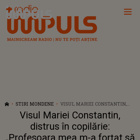
Radio Impuls
STIRI MONDENE
VISUL MARIEI CONSTANTIN,
DISTRUS ÎN COPILĂRIE:
Visul Mariei Constantin,
„PROFESOARA MEA M-A FORȚAT
SĂ RENUNȚ LA PIAN”
distrus în copilărie:
„Profesoara mea m-a forțat să