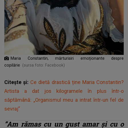
Maria Constantin, mărturisiri emoționante despre
copilărie
(sursa foto: Facebook)
Citește și:
Ce dietă drastică ține Maria Constantin?
Artista a dat jos kilogramele în plus într-o
săptămână: „Organismul meu a intrat într-un fel de
sevraj”
”Am rămas cu un gust amar și cu o