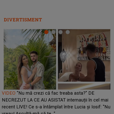
DIVERTISMENT
Cine este Bianca, tânăra clujeancă luată pe scenă la
UNTOLD ONE de Zara Larsson? Aceasta a dezvăluit
ce i-a spus artista suedeză în culise: „Nu am fost
pregătită...”