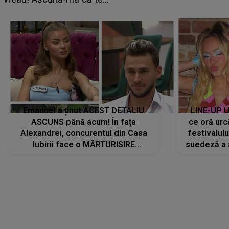
Emanuel a ținut ACEST DETALIU
LINE-UP U
ASCUNS până acum! În fața
ce oră urc
Alexandrei, concurentul din Casa
festivalul
Iubirii face o MĂRTURISIRE
suedeză a a
NEAȘTEPTATĂ despre mama sa:
s-a film
"I-am spus și ei în față, eu nu te
iubesc pentru că..."