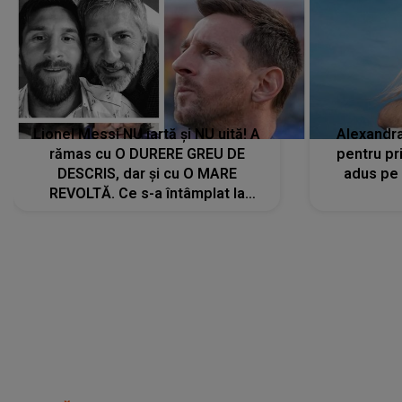
Lionel Messi NU iartă și NU uită! A
Alexandr
rămas cu O DURERE GREU DE
pentru pr
DESCRIS, dar și cu O MARE
adus pe 
REVOLTĂ. Ce s-a întâmplat la
ÎNMORMÂNTAREA tatălui său l-a
făcut să ia o DECIZIE DRASTICĂ