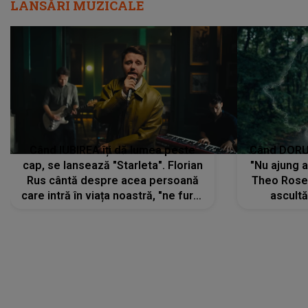
LANSĂRI MUZICALE
Când IUBIREA îți dă lumea peste
Când DORUL
cap, se lansează "Starleta". Florian
"Nu ajung 
Rus cântă despre acea persoană
Theo Rose 
care intră în viața noastră, "ne fură"
ascultă
toate PRIVIRILE, toate GÂNDURILE,
REGĂSIRI
tot UNIVERSUL și fără să ne dăm
trece pr
seama, ajunge să fie motivul
"Pentru t
pentru care zâmbim
departe 