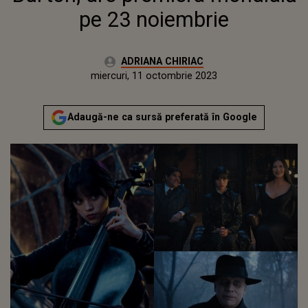
pe 23 noiembrie
Autor:
ADRIANA CHIRIAC
Publicat:
marți, 11 octombrie 2022
Actualizat:
miercuri, 11 octombrie 2023
Adaugă-ne ca sursă preferată în Google