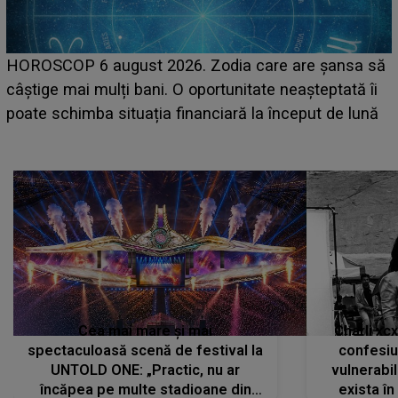
LINE-UP UNTOLD ONE, prima zi. Cine sunt artiștii
care deschid festivalul și de la ce ore au loc cele mai
așteptate concerte pe scena principală?
Cea mai mare și mai
Charli xc
spectaculoasă scenă de festival la
confesiu
UNTOLD ONE: „Practic, nu ar
vulnerabil
încăpea pe multe stadioane din
exista în