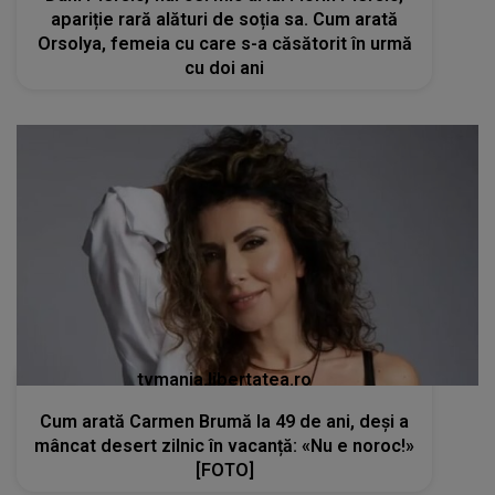
apariție rară alături de soția sa. Cum arată
Orsolya, femeia cu care s-a căsătorit în urmă
cu doi ani
tvmania.libertatea.ro
Cum arată Carmen Brumă la 49 de ani, deși a
mâncat desert zilnic în vacanță: «Nu e noroc!»
[FOTO]