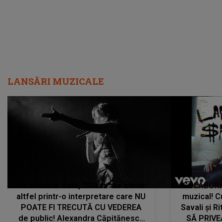
LANSĂRI MUZICALE
De această dată, "Dilaila" se simte
COLABORAR
altfel printr-o interpretare care NU
muzical! C
POATE FI TRECUTĂ CU VEDEREA
Savali și Ri
de public! Alexandra Căpitănescu
SĂ PRIV