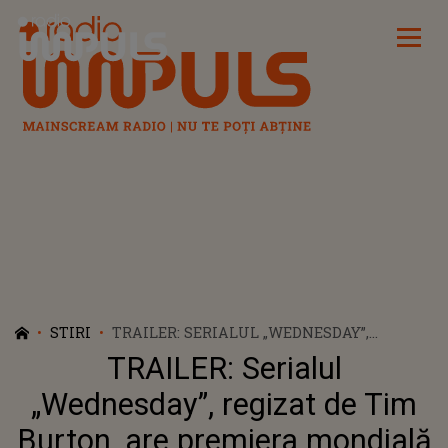
Radio Impuls
STIRI
TRAILER: SERIALUL „WEDNESDAY”,
REGIZAT DE TIM BURTON, ARE PREMIERA
TRAILER: Serialul
MONDIALĂ PE 23 NOIEMBRIE
„Wednesday”, regizat de Tim
Burton, are premiera mondială