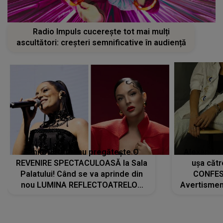
Radio Impuls cucerește tot mai mulți
ascultători: creșteri semnificative în audiență
Tania Turtureanu pregătește O
Alexandra
REVENIRE SPECTACULOASĂ la Sala
ușa cătr
Palatului! Când se va aprinde din
CONFES
nou LUMINA REFLECTOATRELOR
Avertismentu
pentru artistă: " Vor fi multe
rămas ÎNT
cântece noi, în premieră. Cântece
au format-
care abia acum învață să respire"
"Am f