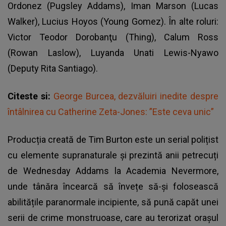
Ordonez (Pugsley Addams), Iman Marson (Lucas
Walker), Lucius Hoyos (Young Gomez). În alte roluri:
Victor Teodor Dorobanţu (Thing), Calum Ross
(Rowan Laslow), Luyanda Unati Lewis-Nyawo
(Deputy Rita Santiago).
Citeste si:
George Burcea, dezvăluiri inedite despre
întâlnirea cu Catherine Zeta-Jones: ”Este ceva unic”
Producția creată de
Tim Burton
este un serial polițist
cu elemente supranaturale și prezintă anii petrecuți
de Wednesday Addams la Academia Nevermore,
unde tânăra încearcă să învețe să-și folosească
abilitățile paranormale incipiente, să pună capăt unei
serii de crime monstruoase, care au terorizat orașul