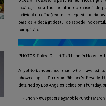
o ceară în căsătorie pe Rihanna, în locuința ei d
încătușat și a fost urcat într-o mașină de pol
individul nu a încălcat nicio lege și i-au dat
pare că a depășit destul de repede incidentul,
cumpărături.
PHOTOS: Police Called To Rihanna’s House Af
A yet-to-be-identified man who travelled 
showed up at Pop star Rihanna's Beverly H
detained by Los Angeles police on Thursday.
p
— Punch Newspapers (@MobilePunch)
March 