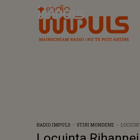
Radio Impuls
RADIO IMPULS
STIRI MONDENE
LOCUINȚ
ANGELES
Locuința Rihannei
POLIȚIE