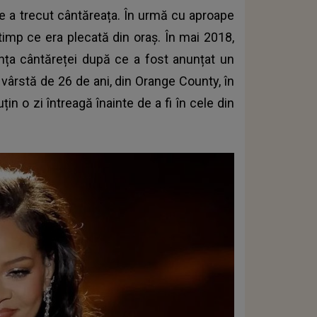
re a trecut cântăreața. În urmă cu aproape
 timp ce era plecată din oraș. În mai 2018,
uința cântăreței după ce a fost anunțat un
 vârstă de 26 de ani, din Orange County, în
uțin o zi întreagă înainte de a fi în cele din