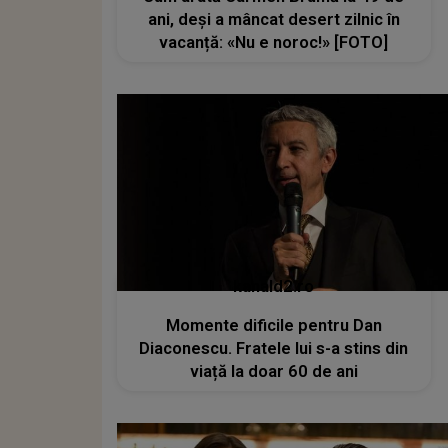
ani, deși a mâncat desert zilnic în
vacanță: «Nu e noroc!» [FOTO]
kanald2.ro
Momente dificile pentru Dan
Diaconescu. Fratele lui s-a stins din
viață la doar 60 de ani