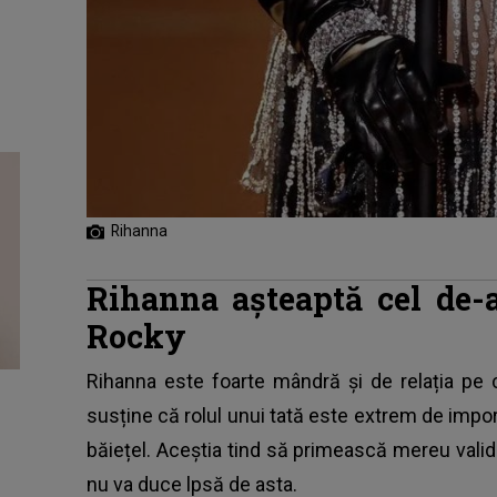
Rihanna
Rihanna așteaptă cel de-
Rocky
Rihanna
este foarte mândră și de relația pe c
susține că rolul unui tată este extrem de import
băiețel. Aceștia tind să primească mereu validare
nu va duce lpsă de asta.