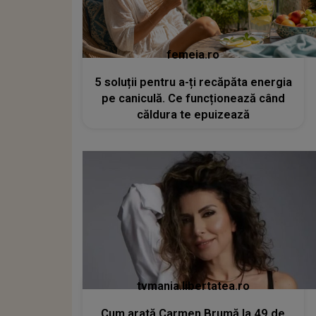
femeia.ro
5 soluții pentru a-ți recăpăta energia
pe caniculă. Ce funcționează când
căldura te epuizează
tvmania.libertatea.ro
Cum arată Carmen Brumă la 49 de