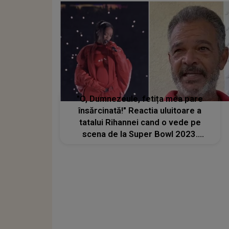
"O, Dumnezeule, fetița mea pare
însărcinată!" Reactia uluitoare a
tatalui Rihannei cand o vede pe
scena de la Super Bowl 2023.
Barbatul a aflat in direct ca fiica lui
asteapta cel de-al doilea copil