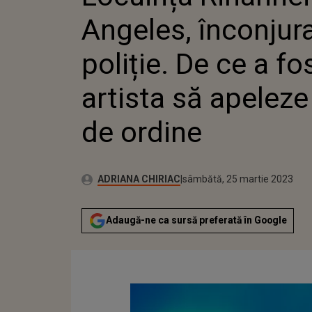
ARTISTA
Angeles, înconjur
FORȚELE
poliție. De ce a fo
artista să apeleze 
de ordine
Publicat:
Autor:
sâmbătă, 25 martie 2023
Actualizat:
ADRIANA CHIRIAC
sâmbătă, 25 martie 2023
Adaugă-ne ca sursă preferată în Google