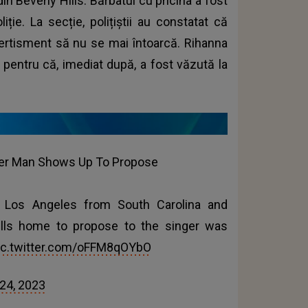
in Beverly Hills. Bărbatul cu pricina a fost
iție. La secție, polițiștii au constatat că
 avertisment să nu se mai întoarcă. Rihanna
 pentru că, imediat după, a fost văzută la
ter Man Shows Up To Propose
to Los Angeles from South Carolina and
ills home to propose to the singer was
ic.twitter.com/oFFM8qOYbO
24, 2023