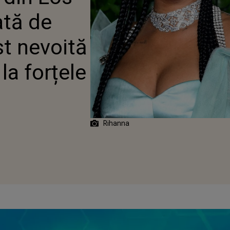
 SĂ APELEZE LA
ată de
 DE ORDINE
st nevoită
la forțele
Rihanna