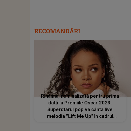
RECOMANDĂRI
Rihanna, nominalizată pentru prima
dată la Premiile Oscar 2023.
Superstarul pop va cânta live
melodia ”Lift Me Up" în cadrul
ceremoniei de premiere