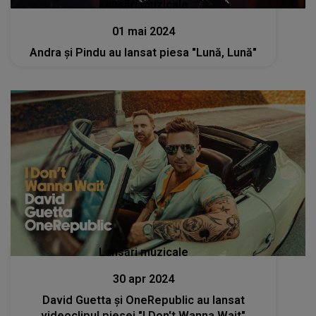
Lansări muzicale
01 mai 2024
Andra și Pindu au lansat piesa "Lună, Lună"
Lansări muzicale
30 apr 2024
David Guetta și OneRepublic au lansat
videoclipul piesei "I Don't Wanna Wait"