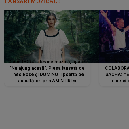
LANSĂRI MUZICALE
Când DORUL devine muzică, apare
Armin 
"Nu ajung acasă". Piesa lansată de
COLABORAR
Theo Rose și DOMINO îi poartă pe
SACHA: ""E
ascultători prin AMINTIRI și
o piesă 
REGĂSIRI, iar drumul emoțiilor
imediat pre
trece prin sufletul publicului:
cu mine șt
"Pentru toți cei care au plecat
păstrăm do
departe ca să le fie mai bine"