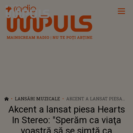
Radio Impuls
LANSĂRI MUZICALE
AKCENT A LANSAT PIESA
HEARTS IN STEREO:
Akcent a lansat piesa Hearts
"SPERĂM CA VIAŢA
VOASTRĂ SĂ SE SIMTĂ CA
In Stereo: "Sperăm ca viaţa
ACEASTĂ MELODIE"
voastră să se simtă ca