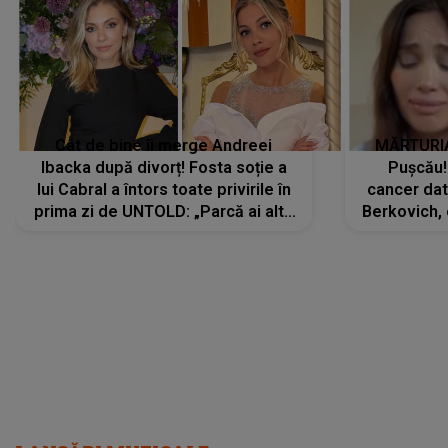
Cât de bine îi merge Andreei
MĂRTURIA
Ibacka după divorț! Fosta soție a
Pușcău!
lui Cabral a întors toate privirile în
cancer dato
prima zi de UNTOLD: „Parcă ai altă
Berkovich, 
strălucire, emani putere,
accident ru
încredere, siguranță...”
Dacă nu 