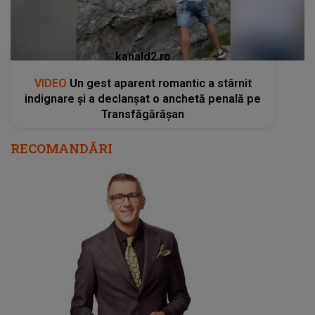
kanald2.ro
VIDEO
Un gest aparent romantic a stârnit
indignare și a declanșat o anchetă penală pe
Transfăgărășan
RECOMANDĂRI