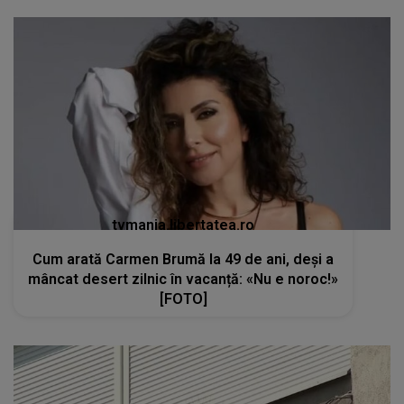
tvmania.libertatea.ro
Cum arată Carmen Brumă la 49 de ani, deși a
mâncat desert zilnic în vacanță: «Nu e noroc!»
[FOTO]