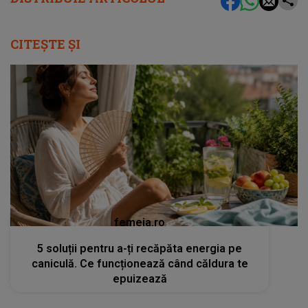
CITEȘTE ȘI
femeia.ro
5 soluții pentru a-ți recăpăta energia pe
caniculă. Ce funcționează când căldura te
epuizează