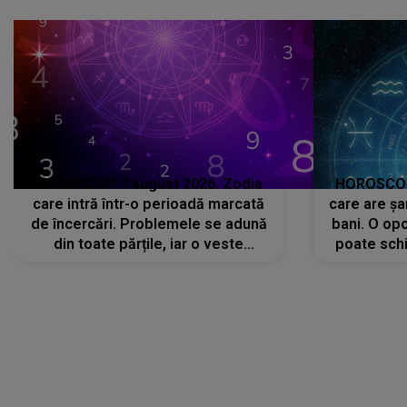
avut..."
HOROSCOP 7 august 2026. Zodia
HOROSCOP 
care intră într-o perioadă marcată
care are șa
de încercări. Problemele se adună
bani. O opo
din toate părțile, iar o veste
poate schi
neașteptată îi dă planurile peste
la
cap