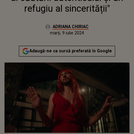
refugiu al sincerității"
Autor:
ADRIANA CHIRIAC
Publicat:
marți, 9 iulie 2024
Actualizat:
marți, 9 iulie 2024
Adaugă-ne ca sursă preferată în Google