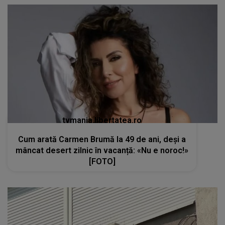
tvmania.libertatea.ro
Cum arată Carmen Brumă la 49 de ani, deși a
mâncat desert zilnic în vacanță: «Nu e noroc!»
[FOTO]