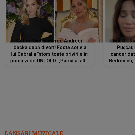
Cât de bine îi merge Andreei
MĂRTURIA
Ibacka după divorț! Fosta soție a
Pușcău!
lui Cabral a întors toate privirile în
cancer dato
prima zi de UNTOLD: „Parcă ai altă
Berkovich, 
strălucire, emani putere,
accident ru
încredere, siguranță...”
Dacă nu 
LANSĂRI MUZICALE