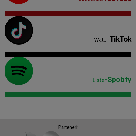
TikTok
Watch
Spotify
Listen
Parteneri: