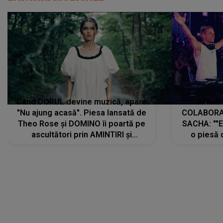
Când DORUL devine muzică, apare
Armin 
"Nu ajung acasă". Piesa lansată de
COLABORAR
Theo Rose și DOMINO îi poartă pe
SACHA: ""E
ascultători prin AMINTIRI și
o piesă 
REGĂSIRI, iar drumul emoțiilor
imediat pre
trece prin sufletul publicului:
cu mine șt
"Pentru toți cei care au plecat
păstrăm do
departe ca să le fie mai bine"