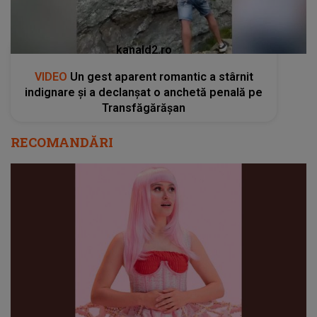
kanald2.ro
VIDEO
Un gest aparent romantic a stârnit
indignare și a declanșat o anchetă penală pe
Transfăgărășan
RECOMANDĂRI