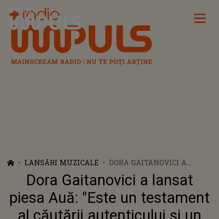
Radio Impuls
LANSĂRI MUZICALE
DORA GAITANOVICI A
LANSAT PIESA AUĂ: "ESTE
Dora Gaitanovici a lansat
UN TESTAMENT AL
CĂUTĂRII AUTENTICULUI
piesa Auă: "Este un testament
ȘI UN REFUGIU AL
al căutării autenticului și un
SINCERITĂȚII"