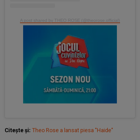
A post shared by THEO ROSE (@theorose.official)
Citește și:
Theo Rose a lansat piesa "Haide"