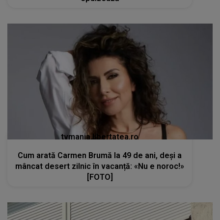
tvmania.libertatea.ro
Cum arată Carmen Brumă la 49 de ani, deși a
mâncat desert zilnic în vacanță: «Nu e noroc!»
[FOTO]