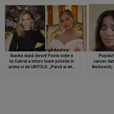
Cât de bine îi merge Andreei
MĂRTURIA
Ibacka după divorț! Fosta soție a
Pușcău!
lui Cabral a întors toate privirile în
cancer dato
prima zi de UNTOLD: „Parcă ai altă
Berkovich, 
strălucire, emani putere,
accident ru
încredere, siguranță...”
Dacă nu 