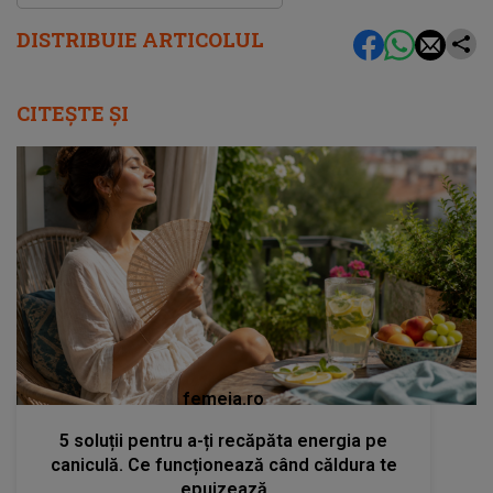
DISTRIBUIE ARTICOLUL
CITEȘTE ȘI
femeia.ro
5 soluții pentru a-ți recăpăta energia pe
caniculă. Ce funcționează când căldura te
epuizează