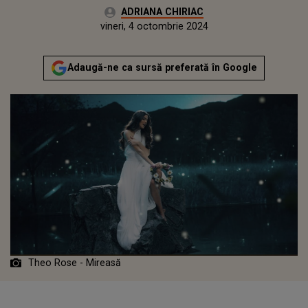
Autor:
ADRIANA CHIRIAC
Publicat:
duminică, 11 august 2024
Actualizat:
vineri, 4 octombrie 2024
Adaugă-ne ca sursă preferată în Google
Theo Rose - Mireasă