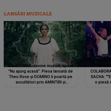
LANSĂRI MUZICALE
Când DORUL devine muzică, apare
Armin 
"Nu ajung acasă". Piesa lansată de
COLABORAR
Theo Rose și DOMINO îi poartă pe
SACHA: ""E
ascultători prin AMINTIRI și
o piesă 
REGĂSIRI, iar drumul emoțiilor
imediat pre
trece prin sufletul publicului:
cu mine șt
"Pentru toți cei care au plecat
păstrăm do
departe ca să le fie mai bine"