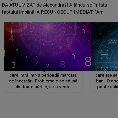
BĂIATUL VIZAT de Alexandra?! Aflându-se în fața
faptului împlinit, A RECUNOSCUT IMEDIAT: "Am
avut..."
HOROSCOP 7 august 2026. Zodia
HOROSCOP 
care intră într-o perioadă marcată
care are șa
de încercări. Problemele se adună
bani. O opo
din toate părțile, iar o veste
poate schi
neașteptată îi dă planurile peste
la
cap