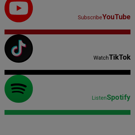
YouTube
Subscribe
TikTok
Watch
Spotify
Listen