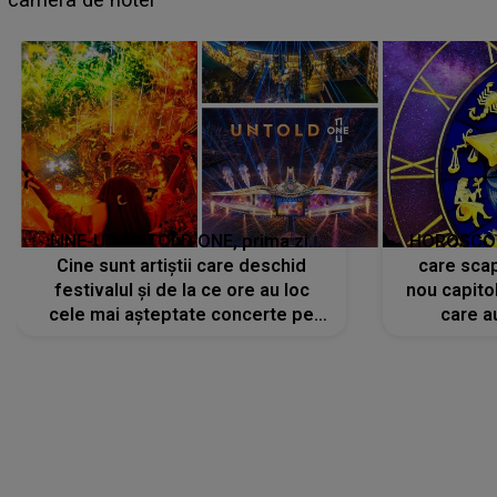
avut..."
LINE-UP UNTOLD ONE, prima zi.
HOROSCOP 
Cine sunt artiștii care deschid
care scap
festivalul și de la ce ore au loc
nou capitol
cele mai așteptate concerte pe
care a
scena principală?
perioadă 