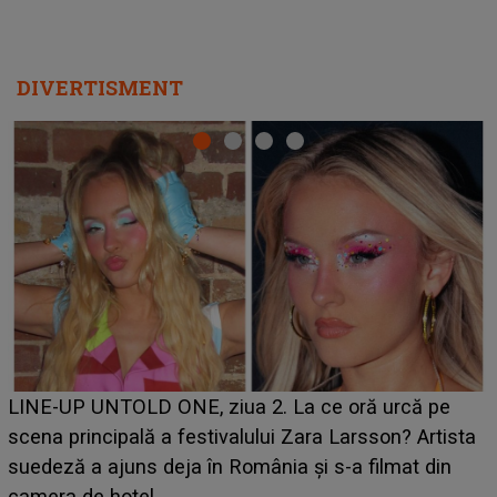
DIVERTISMENT
Ce a dezvăluit noua concurentă din "Casa Iubirii" l-a
luat prin surprindere pe Emanuel. CINE ESTE
BĂIATUL VIZAT de Alexandra?! Aflându-se în fața
faptului împlinit, A RECUNOSCUT IMEDIAT: "Am