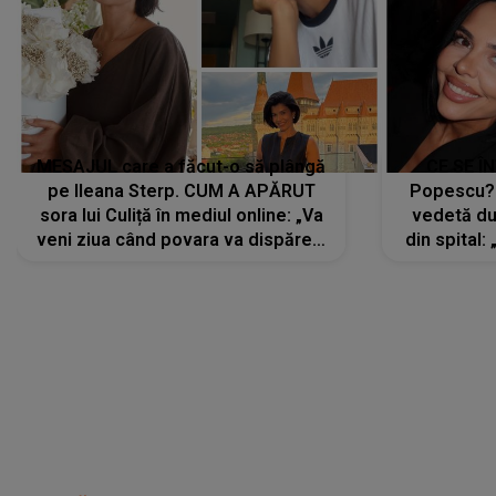
MESAJUL care a făcut-o să plângă
CE SE Î
pe Ileana Sterp. CUM A APĂRUT
Popescu?
sora lui Culiță în mediul online: „Va
vedetă du
veni ziua când povara va dispărea,
din spital:
iar lacrimile...”