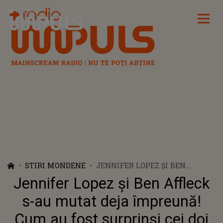
Radio Impuls
STIRI MONDENE
JENNIFER LOPEZ ȘI BEN
AFFLECK S-AU MUTAT DEJA
Jennifer Lopez și Ben Affleck
ÎMPREUNĂ! CUM AU FOST
SURPRINȘI CEI DOI
s-au mutat deja împreună!
Cum au fost surprinși cei doi