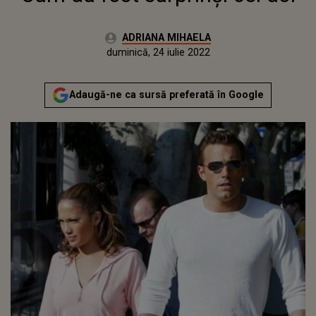
Autor:
ADRIANA MIHAELA
Publicat:
marți, 25 mai 2021
Actualizat:
duminică, 24 iulie 2022
Adaugă-ne ca sursă preferată în Google