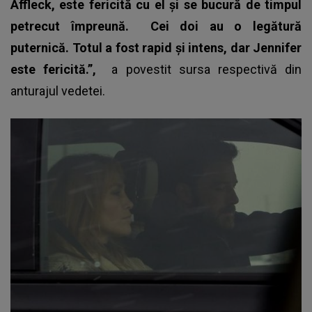
Affleck, este fericită cu el și se bucură de timpul
petrecut împreună.
Cei doi au o legătură
puternică. Totul a fost rapid și intens, dar Jennifer
este fericită.”,
a povestit sursa respectivă din
anturajul vedetei.