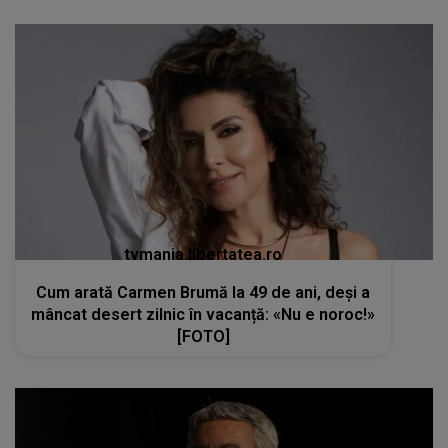
tvmania.libertatea.ro
Cum arată Carmen Brumă la 49 de ani, deși a
mâncat desert zilnic în vacanță: «Nu e noroc!»
[FOTO]