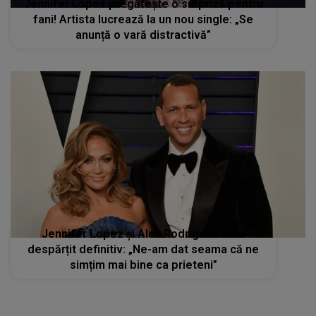
Jennifer Lopez pregătește o surpriză pentru
fani! Artista lucrează la un nou single: „Se
anunță o vară distractivă”
Jennifer Lopez și Alex Rodriguez s-au
despărțit definitiv: „Ne-am dat seama că ne
simțim mai bine ca prieteni”