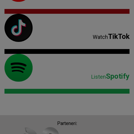
TikTok
Watch
Spotify
Listen
Parteneri: