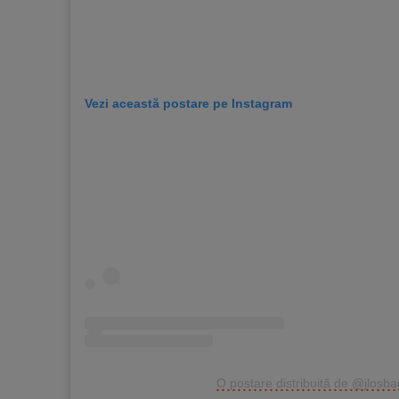
Vezi această postare pe Instagram
O postare distribuită de @jlosba