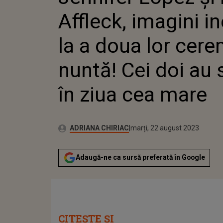
NUNTĂ! 
Affleck, imagini i
ÎN ZIUA
la a doua lor cer
nuntă! Cei doi au 
în ziua cea mare
Publicat:
Autor:
luni, 22 august 2022
Actualizat:
ADRIANA CHIRIAC
marți, 22 august 2023
Adaugă-ne ca sursă preferată în Google
CITEȘTE ȘI