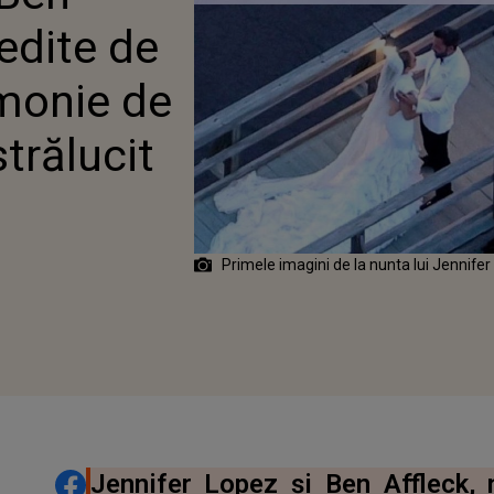
CEI DOI AU STRĂLUCIT
nedite de
 CEA MARE
emonie de
strălucit
Primele imagini de la nunta lui Jennife
DISTRIBUIE ARTICOLUL
Jennifer Lopez și Ben Affleck,