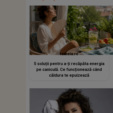
femeia.ro
5 soluții pentru a-ți recăpăta energia
pe caniculă. Ce funcționează când
căldura te epuizează