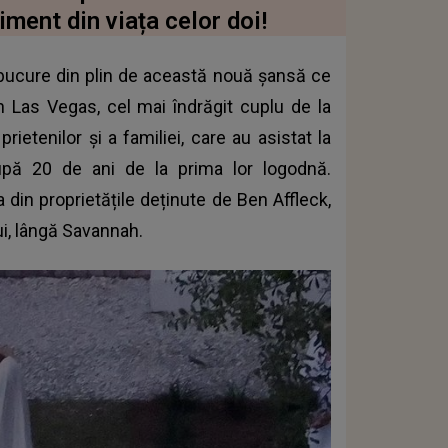
ment din viața celor doi!
 bucure din plin de această nouă șansă ce
in Las Vegas, cel mai îndrăgit cuplu de la
rietenilor și a familiei, care au asistat la
 după 20 de ani de la prima lor logodnă.
 din proprietățile deținute de Ben Affleck,
ui, lângă Savannah.