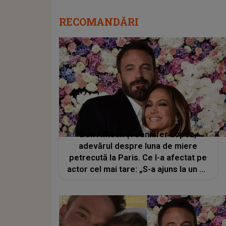
RECOMANDĂRI
Ben Affleck și Jennifer Lopez,
adevărul despre luna de miere
petrecută la Paris. Ce l-a afectat pe
actor cel mai tare: „S-a ajuns la un alt
nivel”