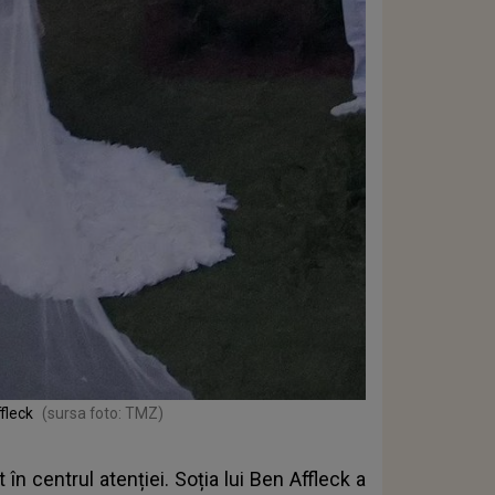
fleck
(sursa foto: TMZ)
 în centrul atenției. Soția lui Ben Affleck a