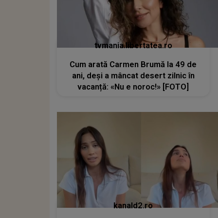
tvmania.libertatea.ro
Cum arată Carmen Brumă la 49 de
ani, deși a mâncat desert zilnic în
vacanță: «Nu e noroc!» [FOTO]
kanald2.ro