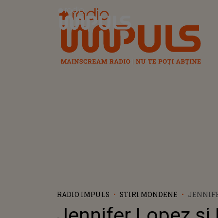
Radio Impuls
RADIO IMPULS
STIRI MONDENE
JENNIFE
AFFLECK
Jennifer Lopez și
LA A DO