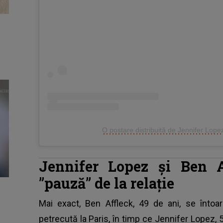
O postare distribuită de Jennifer Lope
Jennifer Lopez și Ben A
”pauză” de la relație
Mai exact,
Ben Affleck
, 49 de ani, se înto
petrecută la Paris, în timp ce Jennifer Lopez,