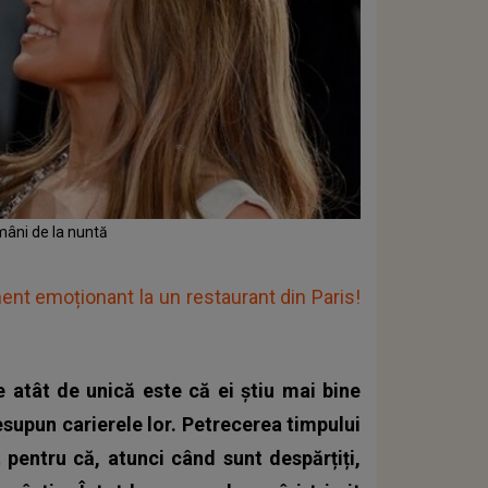
mâni de la nuntă
ent emoționant la un restaurant din Paris!
ie atât de unică este că ei știu mai bine
resupun carierele lor. Petrecerea timpului
t pentru că, atunci când sunt despărțiți,