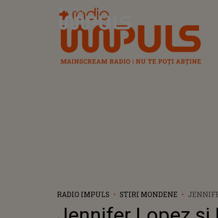
Radio Impuls
RADIO IMPULS
STIRI MONDENE
JENNIFE
AFFLECK
Jennifer Lopez și
SĂPTĂMÂ