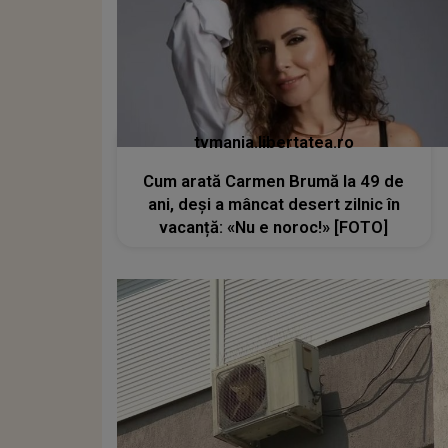
tvmania.libertatea.ro
Cum arată Carmen Brumă la 49 de
ani, deși a mâncat desert zilnic în
vacanță: «Nu e noroc!» [FOTO]