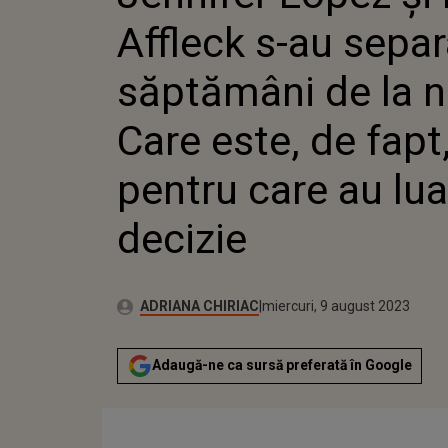
ESTE, D
Affleck s-au separa
PENTRU
ACEASTĂ
săptămâni de la n
Care este, de fapt
pentru care au lu
decizie
Publicat:
Autor:
marți, 9 august 2022
Actualizat:
ADRIANA CHIRIAC
miercuri, 9 august 2023
Adaugă-ne ca sursă preferată în Google