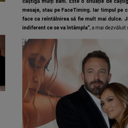
câștigă mulți bani. Este o situație de câști
mesaje, stau pe FaceTiming. Iar timpul pe ca
face ca reîntâlnirea să fie mult mai dulce. J
indiferent ce se va întâmpla”
, a mai dezvăluit 