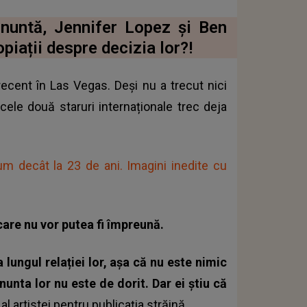
 nuntă, Jennifer Lopez și Ben
piații despre decizia lor?!
recent în Las Vegas. Deși nu a trecut nici
cele două staruri internaționale trec deja
m decât la 23 de ani. Imagini inedite cu
care nu vor putea fi împreună.
 lungul relației lor, așa că nu este nimic
unta lor nu este de dorit. Dar ei știu că
al artistei pentru publicația străină.