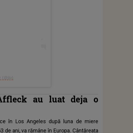
z (@jlo)
ffleck au luat deja o
arce în Los Angeles după luna de miere
 53 de ani, va rămâne în Europa. Cântăreața