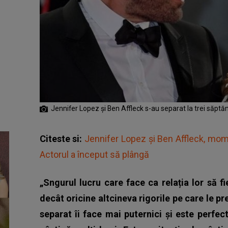
Jennifer Lopez și Ben Affleck s-au separat la trei săptă
Citeste si:
Jennifer Lopez și Ben Affleck, mom
Actorul a început să plângă
„Sngurul lucru care face ca relația lor să f
decât oricine altcineva rigorile pe care le p
separat îi face mai puternici și este perfec