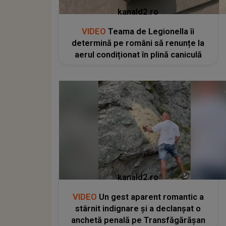
kanald2.ro
VIDEO
Teama de Legionella îi
determină pe români să renunțe la
aerul condiționat în plină caniculă
kanald2.ro
VIDEO
Un gest aparent romantic a
stârnit indignare și a declanșat o
anchetă penală pe Transfăgărășan