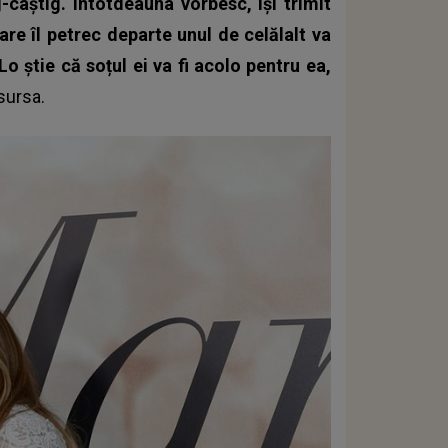
g-câștig. Întotdeauna vorbesc, îşi trimit
re îl petrec departe unul de celălalt va
Lo știe că soțul ei va fi acolo pentru ea,
sursa.