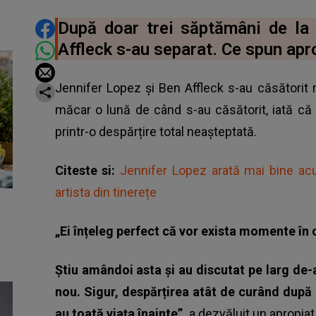
DISTRIBUIE ARTICOLUL
După doar trei săptămâni de la
Affleck s-au separat. Ce spun apro
Jennifer Lopez și Ben Affleck s-au căsătorit 
măcar o lună de când s-au căsătorit, iată că 
printr-o despărțire total neașteptată.
Citeste si:
Jennifer Lopez arată mai bine acu
artista din tinerețe
„Ei înțeleg perfect că vor exista momente în 
Ştiu amândoi asta și au discutat pe larg de-a
nou. Sigur, despărțirea atât de curând după n
au toată viața înainte”,
a dezvăluit un apropiat 