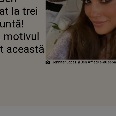
E FAPT, MOTIVUL
t la trei
 CARE AU LUAT
 DECIZIE
untă!
, motivul
at această
Jennifer Lopez și Ben Affleck s-au sepa