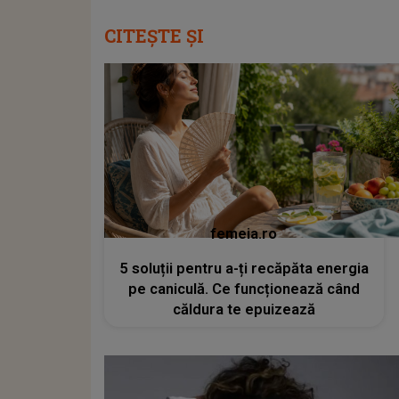
CITEȘTE ȘI
femeia.ro
5 soluții pentru a-ți recăpăta energia
pe caniculă. Ce funcționează când
căldura te epuizează