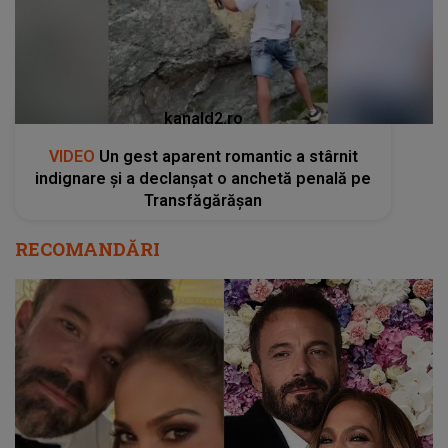
kanald2.ro
VIDEO
Un gest aparent romantic a stârnit
indignare și a declanșat o anchetă penală pe
Transfăgărășan
RECOMANDĂRI