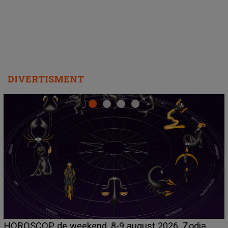
departe ca să le fie mai bine"
DIVERTISMENT
Emanuel a ținut ACEST DETALIU ASCUNS până