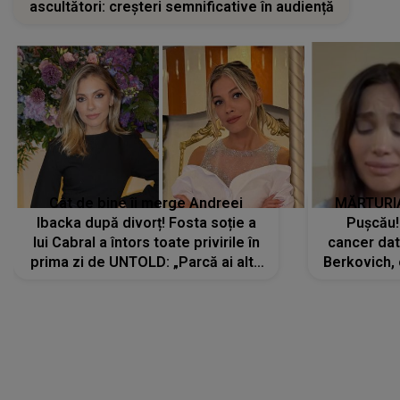
ascultători: creșteri semnificative în audiență
Cât de bine îi merge Andreei
MĂRTURIA
Ibacka după divorț! Fosta soție a
Pușcău!
lui Cabral a întors toate privirile în
cancer dato
prima zi de UNTOLD: „Parcă ai altă
Berkovich, 
strălucire, emani putere,
accident ru
încredere, siguranță...”
Dacă nu 