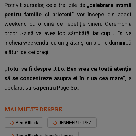
Potrivit surselor, cele trei zile de
„celebrare intimă
pentru familie și prieteni”
vor începe din acest
weekend cu o cină de repetiție vineri.
Ceremonia
propriu-zisă va avea loc sâmbătă, iar cuplul își va
încheia weekendul cu un grătar și un picnic duminică
alături de cei dragi.
„Totul va fi despre J.Lo. Ben vrea ca toată atenția
să se concentreze asupra ei în ziua cea mare”,
a
declarat sursa pentru Page Six.
MAI MULTE DESPRE:
Ben Affleck
JENNIFER LOPEZ
Ben Affleck și Jennifer Lopez