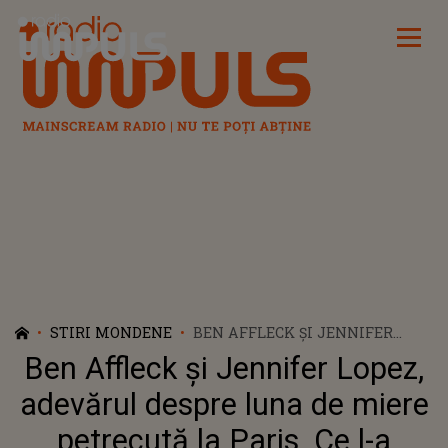
Radio Impuls
STIRI MONDENE
BEN AFFLECK ȘI JENNIFER
LOPEZ, ADEVĂRUL DESPRE
Ben Affleck și Jennifer Lopez,
LUNA DE MIERE PETRECUTĂ LA
PARIS. CE L-A AFECTAT PE
adevărul despre luna de miere
ACTOR CEL MAI TARE: „S-A
petrecută la Paris. Ce l-a
AJUNS LA UN ALT NIVEL”