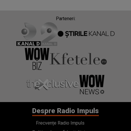
Parteneri:
Despre Radio Impuls
Frecvențe Radio Impuls