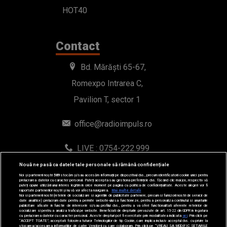
HOT40
Contact
Bd. Mărăști 65-67,
Romexpo Intrarea C,
Pavilion T, sector 1
office@radioimpuls.ro
LIVE : 0754-222.999
WhatsApp: 0754-222.999
Nouă ne pasă ca datele tale personale să rămână confidențiale
Noi și partenerii noștri
589
stocăm și/sau accesăm informații pe dispozitivul dvs., precum identificatorii cookie unici pentru
prelucrarea datelor cu caracter personal. Puteți accepta sau gestiona preferințele dvs. făcând clic mai jos, respectiv vă
puteți opune utilizării unui interes legitim în orice moment pe pagina cu politica de confidențialitate. Aceste alegeri vor fi
raportate partenerilor noștri și nu vă vor afecta navigarea.
Mai multe detalii
Noi si partenerii nostri (retelele de socializare si agentiile de publicitate partenere, precum si furnizorii nostri de servicii de
date analitice) prelucram date pentru a permite website-ului sa functioneze, pentru a personaliza continutul si anunturile
publicitare afisate in functie de interesele si/sau profilul dvs., pentru a va oferi functionalitati aferente retelelor de
socializare si pentru a analiza traficul pe website. Beneficiati de drepturile prevazute de art. 15-22 din GDPR in legatura
cu prelucrarea datelor cu caracter personal. Aceste drepturi pot fi exercitate prin modalitatea indicata
aici
. Prin click pe
“ACCEPT TOATE”, acceptati folosirea tuturor Tehnologiilor de tip Cookie, care implica inclusiv acceptul dvs. cu privire la
stocarea/accesarea informatiilor de catre Vendor-ii cu care colaboram. Prin click pe “VREAU SA MODIFIC SETARILE