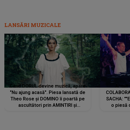
LANSĂRI MUZICALE
Când DORUL devine muzică, apare
Armin 
"Nu ajung acasă". Piesa lansată de
COLABORAR
Theo Rose și DOMINO îi poartă pe
SACHA: ""E
ascultători prin AMINTIRI și
o piesă 
REGĂSIRI, iar drumul emoțiilor
imediat pre
trece prin sufletul publicului:
cu mine șt
"Pentru toți cei care au plecat
păstrăm do