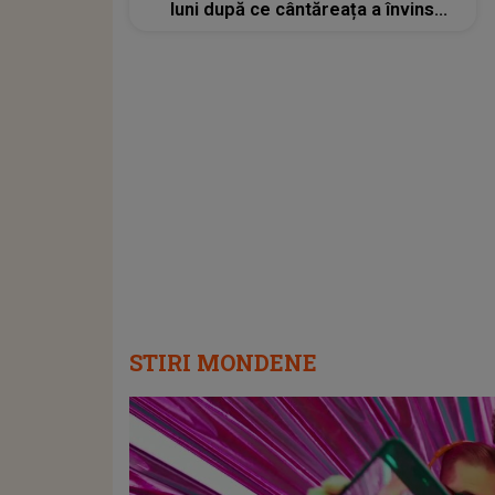
luni după ce cântăreața a învins
cancerul: „Înainte ca zvonurile să
circule sau să apară informații
false...”
STIRI MONDENE