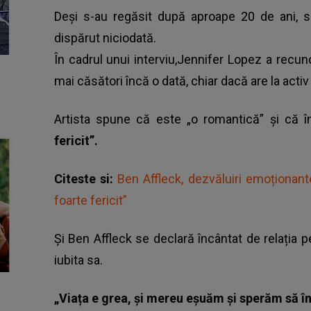
Deși s-au regăsit după aproape 20 de ani, s
dispărut niciodată.
În cadrul unui interviu,Jennifer Lopez a recu
mai căsători încă o dată, chiar dacă are la activ t
Artista spune că este „o romantică” și că 
fericit”.
Citeste si:
Ben Affleck, dezvăluiri emoționant
foarte fericit”
Și Ben Affleck se declară încântat de relația pe
iubita sa.
„Viața e grea, și mereu eșuăm și sperăm să î