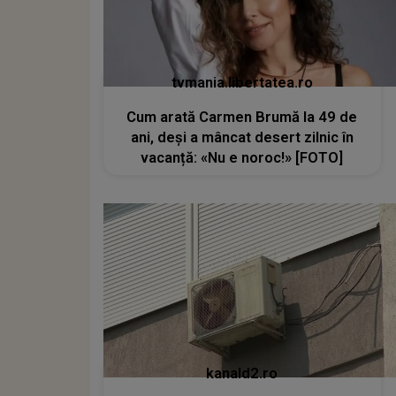
tvmania.libertatea.ro
Cum arată Carmen Brumă la 49 de
ani, deși a mâncat desert zilnic în
vacanță: «Nu e noroc!» [FOTO]
kanald2.ro