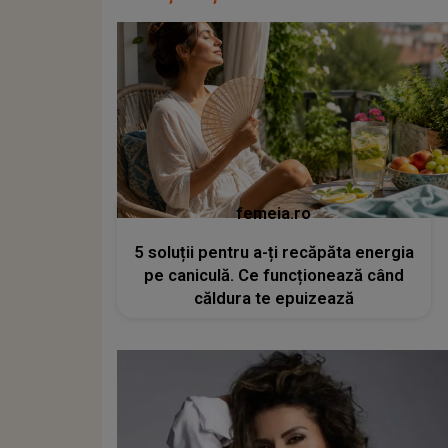
femeia.ro
5 soluții pentru a-ți recăpăta energia
pe caniculă. Ce funcționează când
căldura te epuizează