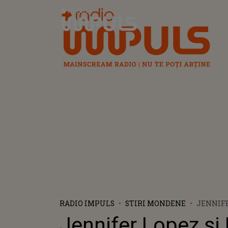
Radio Impuls
RADIO IMPULS
STIRI MONDENE
JENNIFE
AFFLECK
Jennifer Lopez și
MILIOA