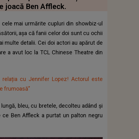
e joacă Ben Affleck.
e cele mai urmărite cupluri din showbiz-ul
sătorii, așa că fanii celor doi sunt cu ochii
ai multe detalii. Cei doi actori au apărut de
are a avut loc la TCL Chinese Theatre din
e relația cu Jennifer Lopez! Actorul este
te frumoasă”
 lungă, bleu, cu bretele, decolteu adând și
e ce Ben Affleck a purtat un palton negru