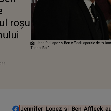
 LA PREMIERA
e
UI „THE TENDER
ul roșu
mului
Jennifer Lopez și Ben Affleck, apariție de milioa
Tender Bar”
1
2022
DISTRIBUIE ARTICOLUL
Jennifer Lopez și Ben Affleck au