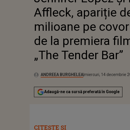
ROȘU DE
Affleck, apariție d
FILMUL
BAR”
milioane pe covor
de la premiera fil
„The Tender Bar”
Publicat:
Autor:
marți, 14 decembrie 202
Actualizat:
ANDREEA BURGHELEA
miercuri, 14 decembrie 
Adaugă-ne ca sursă preferată în Google
CITEȘTE ȘI