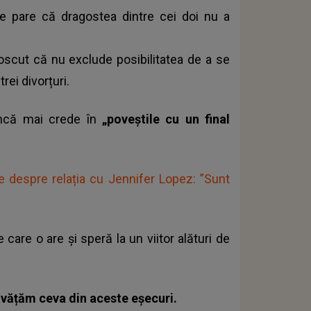
e pare că dragostea dintre cei doi nu a
noscut că nu exclude posibilitatea de a se
rei divorțuri.
încă mai crede în
„poveștile cu un final
e despre relația cu Jennifer Lopez: ”Sunt
 care o are și speră la un viitor alături de
nvățăm ceva din aceste eșecuri.