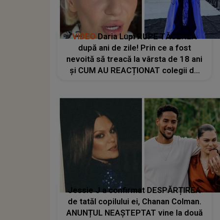
VIDEO
Daria Lupi RUPE TĂCEREA
după ani de zile! Prin ce a fost
nevoită să treacă la vârsta de 18 ani
și CUM AU REACȚIONAT colegii de
breaslă: "Mi s-a pus contractul pe
masă și știți ce mi s-a spus? «Ești
dispusă să te..."
Jessie J a confirmat DESPĂRȚIREA
de tatăl copilului ei, Chanan Colman.
ANUNȚUL NEAȘTEPTAT vine la două