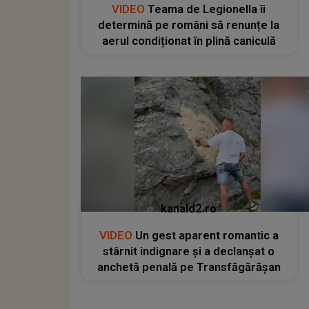
VIDEO
Teama de Legionella îi
determină pe români să renunțe la
aerul condiționat în plină caniculă
kanald2.ro
VIDEO
Un gest aparent romantic a
stârnit indignare și a declanșat o
anchetă penală pe Transfăgărășan