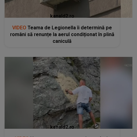
kanald2.ro
VIDEO
Teama de Legionella îi determină pe
români să renunțe la aerul condiționat în plină
caniculă
kanald2.ro