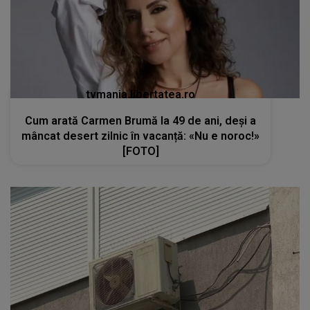
tvmania.libertatea.ro
Cum arată Carmen Brumă la 49 de ani, deși a
mâncat desert zilnic în vacanță: «Nu e noroc!»
[FOTO]