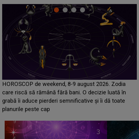
Emanuel a ținut ACEST DETALIU ASCUNS până
acum! În fața Alexandrei, concurentul din Casa Iubirii
face o MĂRTURISIRE NEAȘTEPTATĂ despre mama
sa: "I-am spus și ei în față, eu nu te iubesc pentru
că..."