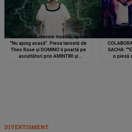
Când DORUL devine muzică, apare
Armin 
"Nu ajung acasă". Piesa lansată de
COLABORAR
Theo Rose și DOMINO îi poartă pe
SACHA: ""E
ascultători prin AMINTIRI și
o piesă 
REGĂSIRI, iar drumul emoțiilor
imediat pre
trece prin sufletul publicului:
cu mine șt
"Pentru toți cei care au plecat
păstrăm do
departe ca să le fie mai bine"
DIVERTISMENT