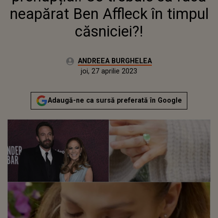
neapărat Ben Affleck în timpul
căsniciei?!
Autor:
ANDREEA BURGHELEA
Publicat:
miercuri, 27 aprilie 2022
Actualizat:
joi, 27 aprilie 2023
Adaugă-ne ca sursă preferată în Google