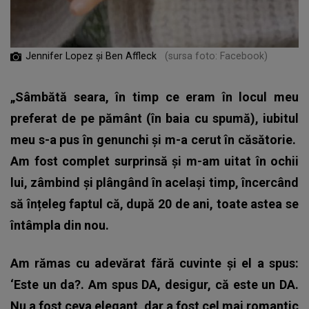
Jennifer Lopez și Ben Affleck
(sursa foto: Facebook)
„Sâmbătă seara, în timp ce eram în locul meu
preferat de pe pământ (în baia cu spumă), iubitul
meu s-a pus în genunchi și m-a cerut în căsătorie.
Am fost complet surprinsă și m-am uitat în ochii
lui, zâmbind și plângând în același timp, încercând
să înțeleg faptul că, după 20 de ani, toate astea se
întâmpla din nou.
Am rămas cu adevărat fără cuvinte și el a spus:
‘Este un da?. Am spus DA, desigur, că este un DA.
Nu a fost ceva elegant, dar a fost cel mai romantic