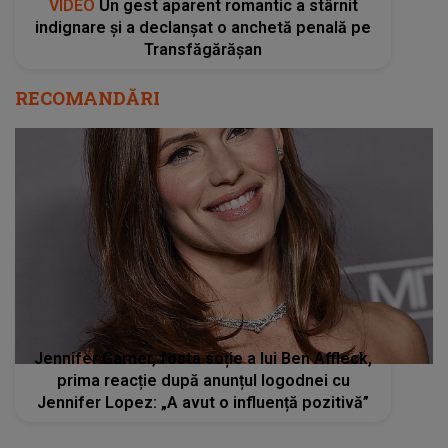
VIDEO
Un gest aparent romantic a stârnit
indignare și a declanșat o anchetă penală pe
Transfăgărășan
RECOMANDĂRI
Jennifer Garner, fosta soție a lui Ben Affleck,
prima reacție după anunțul logodnei cu
Jennifer Lopez: „A avut o influență pozitivă”