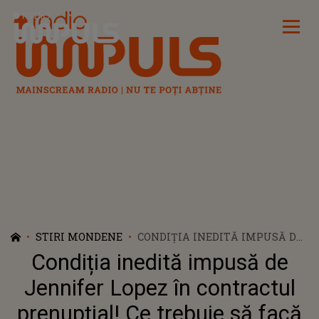
Radio Impuls
STIRI MONDENE
CONDIȚIA INEDITĂ IMPUSĂ DE
JENNIFER LOPEZ ÎN
Condiția inedită impusă de
CONTRACTUL PRENUPȚIAL! CE
TREBUIE SĂ FACĂ NEAPĂRAT
Jennifer Lopez în contractul
BEN AFFLECK ÎN TIMPUL
prenupțial! Ce trebuie să facă
CĂSNICIEI?!