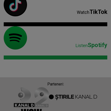
TikTok
Watch
Spotify
Listen
Parteneri: