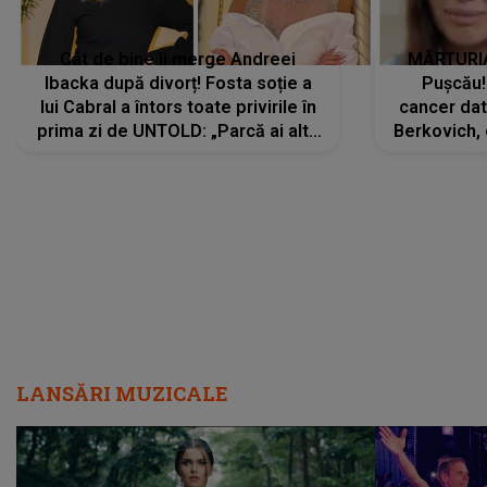
Cât de bine îi merge Andreei
MĂRTURIA
Ibacka după divorț! Fosta soție a
Pușcău!
lui Cabral a întors toate privirile în
cancer dato
prima zi de UNTOLD: „Parcă ai altă
Berkovich, 
strălucire, emani putere,
accident ru
încredere, siguranță...”
Dacă nu 
LANSĂRI MUZICALE