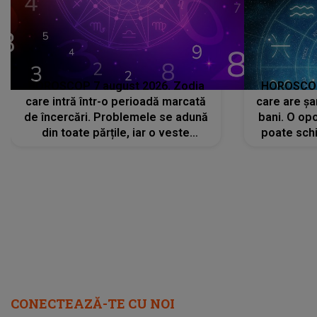
HOROSCOP 7 august 2026. Zodia
HOROSCOP 
care intră într-o perioadă marcată
care are șa
de încercări. Problemele se adună
bani. O opo
din toate părțile, iar o veste
poate schi
neașteptată îi dă planurile peste
la
cap
CONECTEAZĂ-TE CU NOI