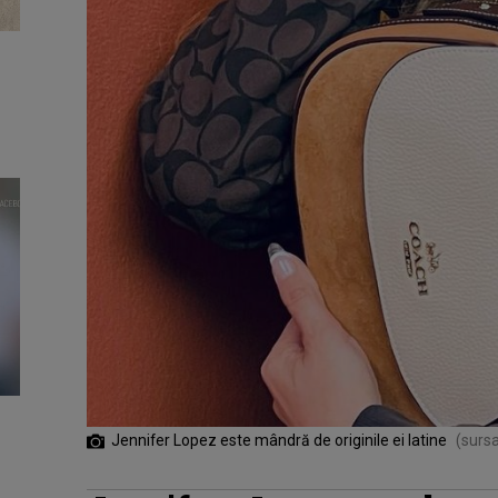
Jennifer Lopez este mândră de originile ei latine
(sursa