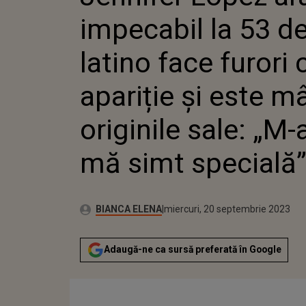
FIECARE
impecabil la 53 de
MÂNDRĂ 
A FĂCUT
latino face furori 
apariție și este m
originile sale: „M-
mă simt specială
Publicat:
Autor:
marți, 20 septembrie 2022
Actualizat:
BIANCA ELENA
miercuri, 20 septembrie 2023
Adaugă-ne ca sursă preferată în Google