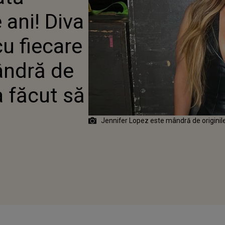
 APARIȚIE ȘI ESTE
 ani! Diva
DE ORIGINILE SALE: „M-
 SĂ MĂ SIMT SPECIALĂ”
cu fiecare
ândră de
a făcut să
”
Jennifer Lopez este mândră de originile