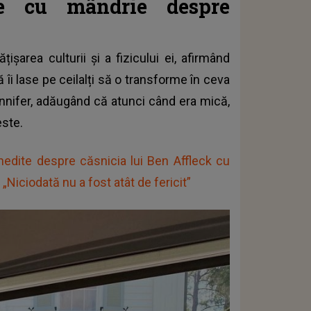
te cu mândrie despre
șarea culturii și a fizicului ei, afirmând
 îi lase pe ceilalți să o transforme în ceva
nnifer, adăugând că atunci când era mică,
este.
inedite despre căsnicia lui Ben Affleck cu
Niciodată nu a fost atât de fericit”