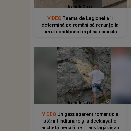
kanald2.ro
VIDEO
Teama de Legionella îi
determină pe români să renunțe la
aerul condiționat în plină caniculă
kanald2.ro
VIDEO
Un gest aparent romantic a
stârnit indignare și a declanșat o
anchetă penală pe Transfăgărășan