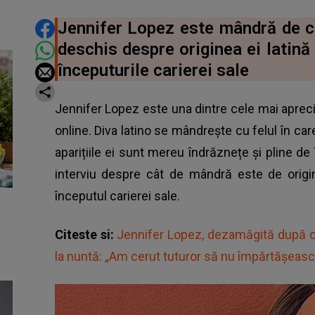
DISTRIBUIE ARTICOLUL
Jennifer Lopez este mândră de cu
deschis despre originea ei latină 
începuturile carierei sale
Jennifer Lopez este una dintre cele mai apreci
online. Diva latino se mândrește cu felul în car
aparițiile ei sunt mereu îndrăznețe și pline de 
interviu despre cât de mândră este de origini
începutul carierei sale.
Citeste si:
Jennifer Lopez, dezamăgită după ce 
la nuntă: „Am cerut tuturor să nu împărtășeasc