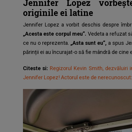
Jennifer Lopez vorbeș
originile ei latine
Jennifer Lopez a vorbit deschis despre îmbrăți
„Acesta este corpul meu”.
Vedeta a refuzat să
ce nu o reprezenta.
„Asta sunt eu”,
a spus Je
părinții ei au încurajat-o să fie mândră de cine 
Citeste si:
Regizorul Kevin Smith, dezvăluiri 
Jennifer Lopez! Actorul este de nerecunoscut: „