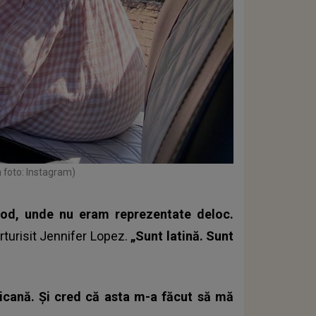
 foto: Instagram)
ood, unde nu eram reprezentate deloc.
rturisit Jennifer Lopez.
„Sunt latină. Sunt
oricană. Și cred că asta m-a făcut să mă