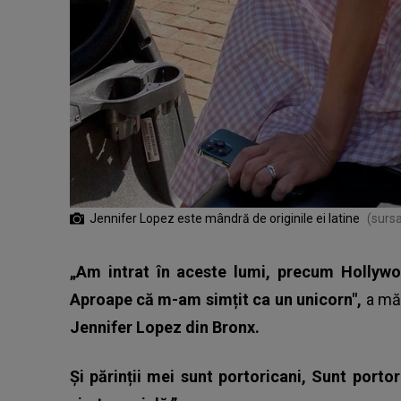
Jennifer Lopez este mândră de originile ei latine
(sursa
„Am intrat în aceste lumi, precum Hollyw
Aproape că m-am simțit ca un unicorn",
a mă
Jennifer Lopez din Bronx.
Și părinții mei sunt portoricani, Sunt port