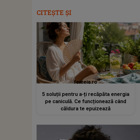
CITEȘTE ȘI
femeia.ro
5 soluții pentru a-ți recăpăta energia
pe caniculă. Ce funcționează când
căldura te epuizează