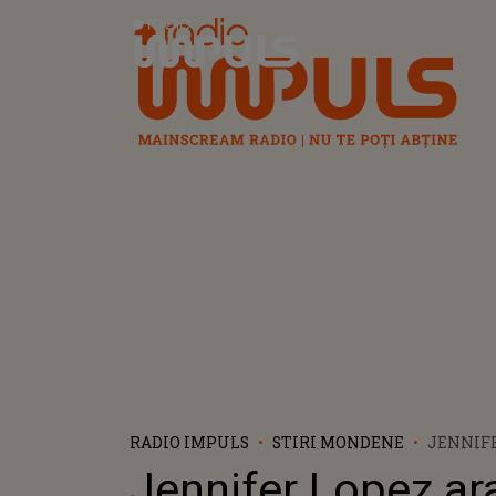
Radio Impuls
RADIO IMPULS
STIRI MONDENE
JENNIFE
IMPECABI
Jennifer Lopez ar
LATINO 