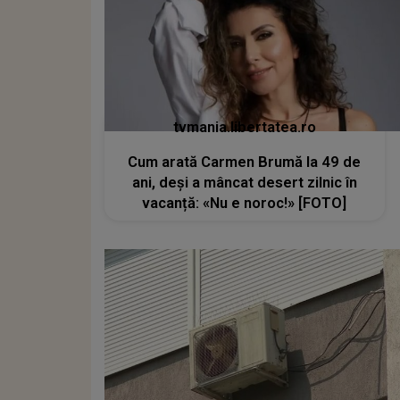
tvmania.libertatea.ro
Cum arată Carmen Brumă la 49 de
ani, deși a mâncat desert zilnic în
vacanță: «Nu e noroc!» [FOTO]