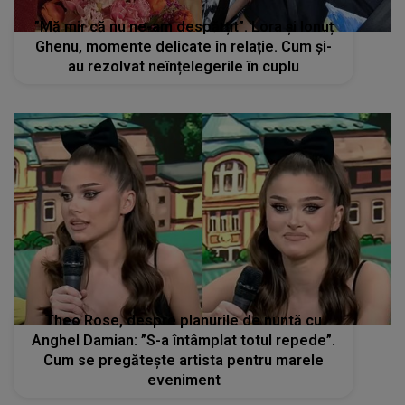
”Mă mir că nu ne-am despărțit”. Lora și Ionuț
Ghenu, momente delicate în relație. Cum și-
au rezolvat neînțelegerile în cuplu
Theo Rose, despre planurile de nuntă cu
Anghel Damian: ”S-a întâmplat totul repede”.
Cum se pregătește artista pentru marele
eveniment