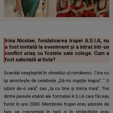
Irina Nicolae, fondatoarea trupei A.S.I.A, nu
a fost invitată la eveniment și a intrat într-un
conflict uriaș cu fostele sale colege. Cum a
fost sabotată artista?
Scandal neașteptat în showbiz-ul românesc. Cine nu
își amintește de celebrele „Dă-mi nopțile înapoi”, ” O
iubire de-o vară” sau „Ia cu tine și inima mea”. Trei
dintre piesele etalon ale formației A.S.I.A care făceau
furori în anii 2000. Membrele trupei erau adorate de
fani, iar concertele în țară și în străinătate erau