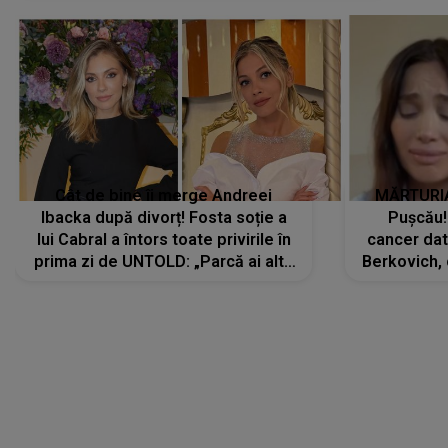
Cât de bine îi merge Andreei
MĂRTURIA
Ibacka după divorț! Fosta soție a
Pușcău!
lui Cabral a întors toate privirile în
cancer dato
prima zi de UNTOLD: „Parcă ai altă
Berkovich, 
strălucire, emani putere,
accident ru
încredere, siguranță...”
Dacă nu 