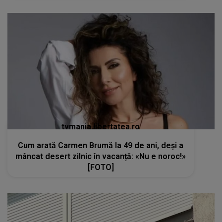
tvmania.libertatea.ro
Cum arată Carmen Brumă la 49 de ani, deși a
mâncat desert zilnic în vacanță: «Nu e noroc!»
[FOTO]