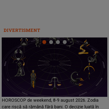
DIVERTISMENT
Emanuel a ținut ACEST DETALIU ASCUNS până
acum! În fața Alexandrei, concurentul din Casa Iubirii