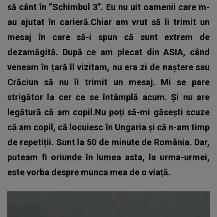
să cânt în ”Schimbul 3”. Eu nu uit oamenii care m-
au ajutat în carieră.Chiar am vrut să îi trimit un
mesaj în care să-i spun că sunt extrem de
dezamăgită. După ce am plecat din ASIA, când
veneam în țară îl vizitam, nu era zi de naștere sau
Crăciun să nu îi trimit un mesaj. Mi se pare
strigător la cer ce se întâmplă acum. Și nu are
legătură că am copil.Nu poți să-mi găsești scuze
că am copil, că locuiesc în Ungaria și că n-am timp
de repetiții. Sunt la 50 de minute de România. Dar,
puteam fi oriunde în lumea asta, la urma-urmei,
este vorba despre munca mea de o viață.