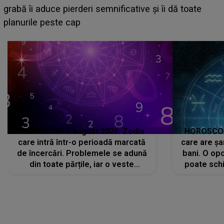
face o MĂRTURISIRE NEAȘTEPTATĂ despre mama
sa: "I-am spus și ei în față, eu nu te iubesc pentru
că..."
HOROSCOP 7 august 2026. Zodia
HOROSCOP 
care intră într-o perioadă marcată
care are șa
de încercări. Problemele se adună
bani. O opo
din toate părțile, iar o veste
poate schi
neașteptată îi dă planurile peste
la
cap