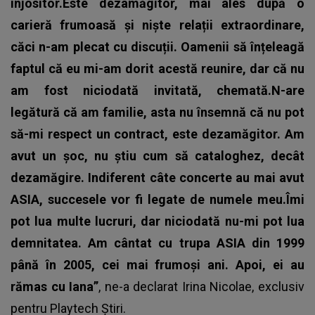
înjositor.Este dezamăgitor, mai ales după o
carieră frumoasă și niște relații extraordinare,
căci n-am plecat cu discuții. Oamenii să înțeleagă
faptul că eu mi-am dorit acestă reunire, dar că nu
am fost niciodată invitată, chemată.N-are
legătură că am familie, asta nu însemnă că nu pot
să-mi respect un contract, este dezamăgitor. Am
avut un șoc, nu știu cum să cataloghez, decât
dezamăgire. Indiferent câte concerte au mai avut
ASIA, succesele vor fi legate de numele meu.Îmi
pot lua multe lucruri, dar niciodată nu-mi pot lua
demnitatea. Am cântat cu trupa ASIA din 1999
până în 2005, cei mai frumoși ani. Apoi, ei au
rămas cu Iana”
, ne-a declarat Irina Nicolae, exclusiv
pentru
Playtech Știri
.