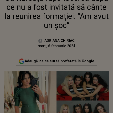
ce nu a fost invitată să cânte
la reunirea formației: ”Am avut
un șoc”
Autor:
ADRIANA CHIRIAC
Publicat:
luni, 6 februarie 2023
Actualizat:
marți, 6 februarie 2024
Adaugă-ne ca sursă preferată în Google