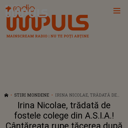
Radio Impuls
STIRI MONDENE
IRINA NICOLAE, TRĂDATĂ DE
FOSTELE COLEGE DIN A.S.I.A.!
Irina Nicolae, trădată de
CÂNTĂREAȚA RUPE TĂCEREA
DUPĂ CE NU A FOST INVITATĂ
fostele colege din A.S.I.A.!
SĂ CÂNTE LA REUNIREA
Cântăreața rupe tăcerea după
FORMAȚIEI: ”AM AVUT UN ȘOC”