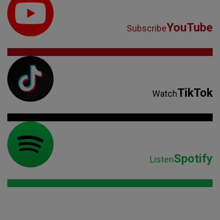
YouTube
Subscribe
TikTok
Watch
Spotify
Listen