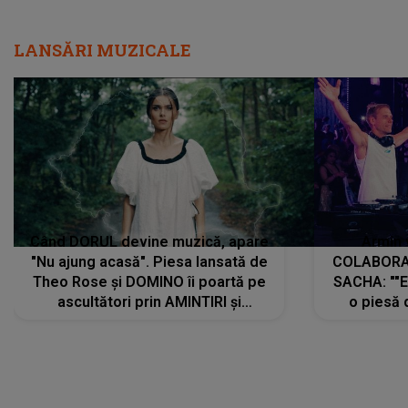
LANSĂRI MUZICALE
Când DORUL devine muzică, apare
Armin 
"Nu ajung acasă". Piesa lansată de
COLABORAR
Theo Rose și DOMINO îi poartă pe
SACHA: ""E
ascultători prin AMINTIRI și
o piesă 
REGĂSIRI, iar drumul emoțiilor
imediat pre
trece prin sufletul publicului:
cu mine șt
"Pentru toți cei care au plecat
păstrăm do
departe ca să le fie mai bine"