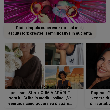
Radio Impuls cucerește tot mai mulți
ascultători: creșteri semnificative în audiență
MESAJUL care a făcut-o să plângă
CE SE Î
pe Ileana Sterp. CUM A APĂRUT
Popescu?
sora lui Culiță în mediul online: „Va
vedetă du
veni ziua când povara va dispărea,
din spital:
iar lacrimile...”