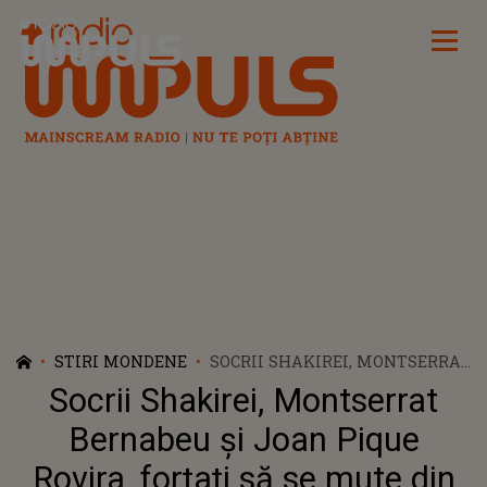
Radio Impuls
STIRI MONDENE
SOCRII SHAKIREI, MONTSERRAT
BERNABEU ȘI JOAN PIQUE
Socrii Shakirei, Montserrat
ROVIRA, FORȚAȚI SĂ SE MUTE
DIN CASA ÎN CARE STAU DIN
Bernabeu și Joan Pique
CAUZA CÂNTĂREȚEI
Rovira, forțați să se mute din