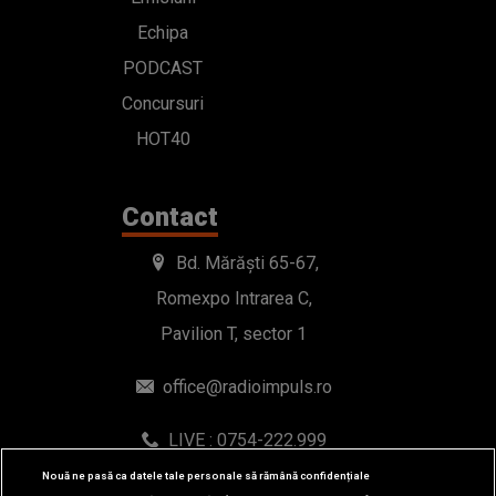
Echipa
PODCAST
Concursuri
HOT40
Contact
Bd. Mărăști 65-67,
Romexpo Intrarea C,
Pavilion T, sector 1
office@radioimpuls.ro
LIVE : 0754-222.999
WhatsApp: 0754-222.999
Nouă ne pasă ca datele tale personale să rămână confidențiale