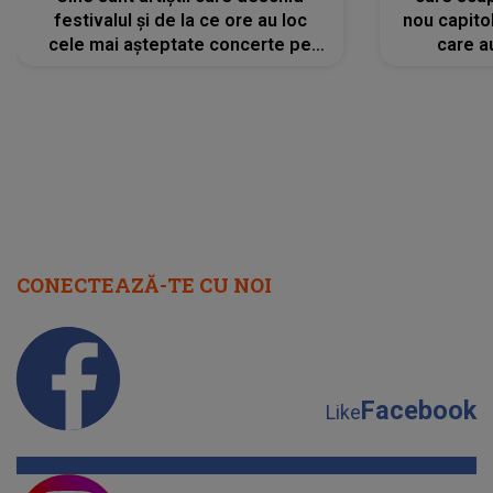
festivalul și de la ce ore au loc
nou capitol
cele mai așteptate concerte pe
care a
scena principală?
perioadă 
CONECTEAZĂ-TE CU NOI
Facebook
Like