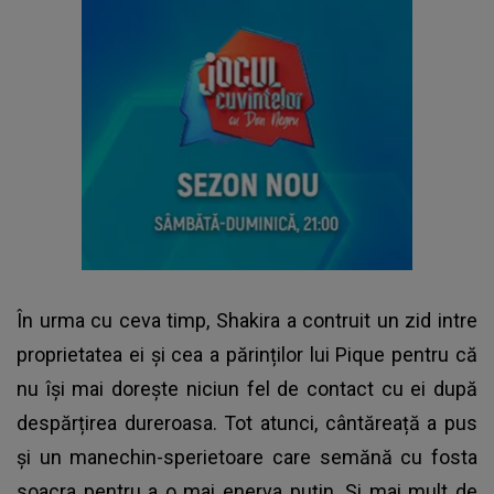
În urma cu ceva timp, Shakira a contruit un zid intre
proprietatea ei și cea a părinților lui Pique pentru că
nu își mai dorește niciun fel de contact cu ei după
despărțirea dureroasa. Tot atunci, cântăreață a pus
și un manechin-sperietoare care semănă cu fosta
soacra pentru a o mai enerva puțin. Și mai mult de