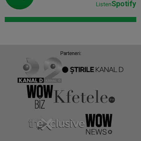
Spotify
Listen
Parteneri: