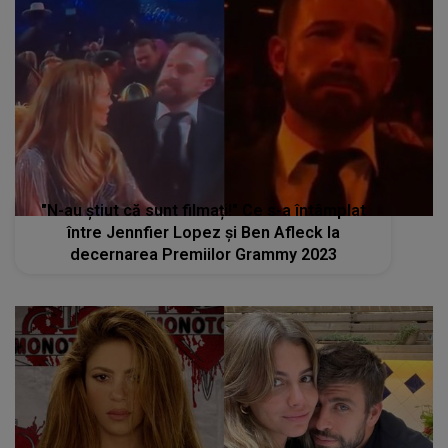
"N-au știut că sunt filmați!" Ce s-a întâmplat
între Jennfier Lopez și Ben Afleck la
decernarea Premiilor Grammy 2023