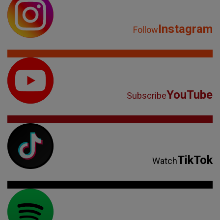
Instagram
Follow
YouTube
Subscribe
TikTok
Watch