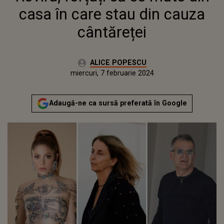
casa în care stau din cauza
cântăreței
Autor:
ALICE POPESCU
Publicat:
miercuri, 8 februarie 2023
Actualizat:
miercuri, 7 februarie 2024
Adaugă-ne ca sursă preferată în Google