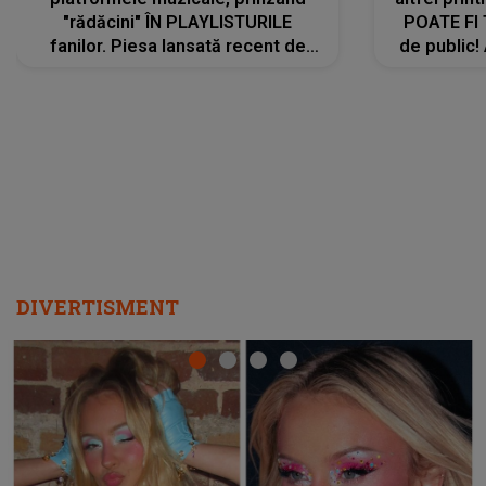
"rădăcini" ÎN PLAYLISTURILE
POATE FI
fanilor. Piesa lansată recent de
de public!
Ariana Grande îi face pe
a lansat V
ascultători SĂ O ASCULTE PE
REPEAT
DIVERTISMENT