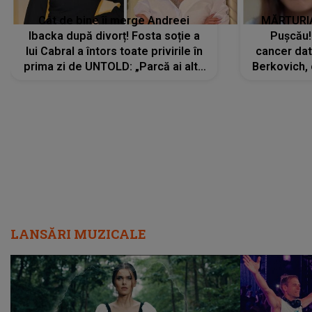
Cât de bine îi merge Andreei
MĂRTURIA
Ibacka după divorț! Fosta soție a
Pușcău!
lui Cabral a întors toate privirile în
cancer dato
prima zi de UNTOLD: „Parcă ai altă
Berkovich, 
strălucire, emani putere,
accident ru
încredere, siguranță...”
Dacă nu 
LANSĂRI MUZICALE