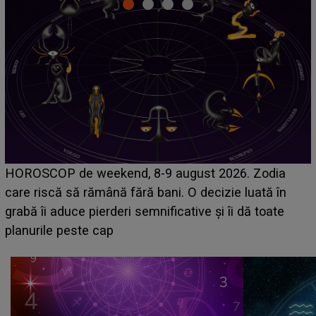
Emanuel a ținut ACEST DETALIU ASCUNS până
acum! În fața Alexandrei, concurentul din Casa Iubirii
face o MĂRTURISIRE NEAȘTEPTATĂ despre mama
sa: "I-am spus și ei în față, eu nu te iubesc pentru
că..."