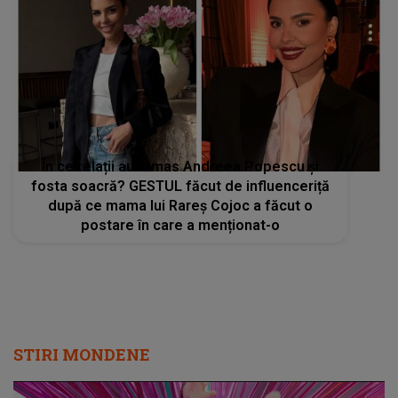
În ce relații au rămas Andreea Popescu și
fosta soacră? GESTUL făcut de influenceriță
după ce mama lui Rareș Cojoc a făcut o
postare în care a menționat-o
STIRI MONDENE