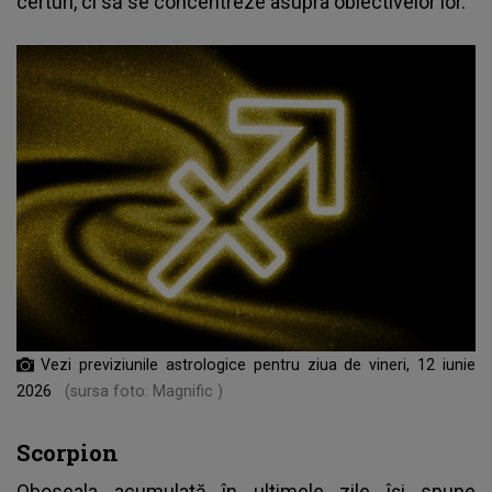
certuri, ci să se concentreze asupra obiectivelor lor.
Vezi previziunile astrologice pentru ziua de vineri, 12 iunie
2026
(sursa foto: Magnific )
Scorpion
Oboseala acumulată în ultimele zile își spune