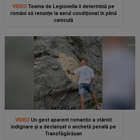
VIDEO
Teama de Legionella îi determină pe
români să renunțe la aerul condiționat în plină
caniculă
kanald2.ro
VIDEO
Un gest aparent romantic a stârnit
indignare și a declanșat o anchetă penală pe
Transfăgărășan