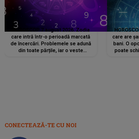
HOROSCOP 7 august 2026. Zodia
HOROSCOP 
care intră într-o perioadă marcată
care are șa
de încercări. Problemele se adună
bani. O opo
din toate părțile, iar o veste
poate schi
neașteptată îi dă planurile peste
la
cap
CONECTEAZĂ-TE CU NOI