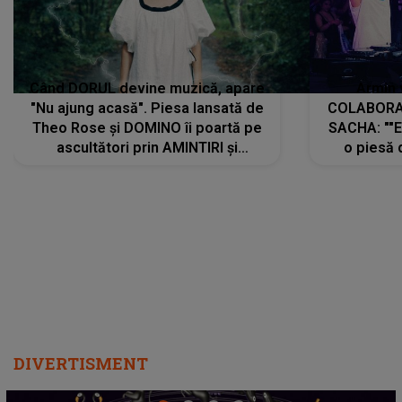
Când DORUL devine muzică, apare
Armin 
"Nu ajung acasă". Piesa lansată de
COLABORAR
Theo Rose și DOMINO îi poartă pe
SACHA: ""E
ascultători prin AMINTIRI și
o piesă 
REGĂSIRI, iar drumul emoțiilor
imediat pre
trece prin sufletul publicului:
cu mine șt
"Pentru toți cei care au plecat
păstrăm do
departe ca să le fie mai bine"
DIVERTISMENT