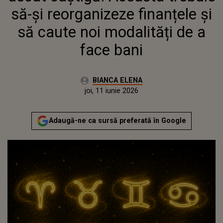
să-și reorganizeze finanțele și
să caute noi modalități de a
face bani
Autor:
BIANCA ELENA
Publicat:
joi, 11 iunie 2026
Actualizat:
joi, 11 iunie 2026
Adaugă-ne ca sursă preferată în Google