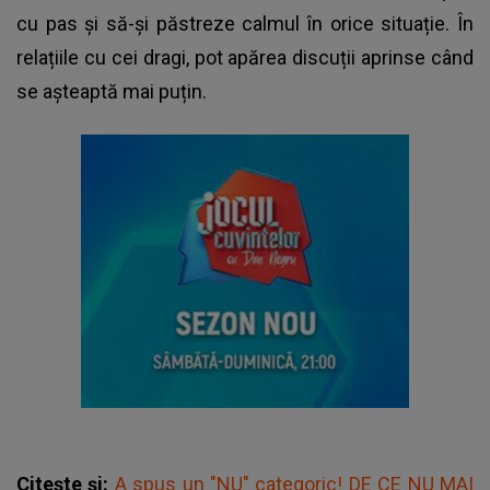
cu pas și să-și păstreze calmul în orice situație. În
relațiile cu cei dragi, pot apărea discuții aprinse când
se așteaptă mai puțin.
Citește și:
A spus un "NU" categoric! DE CE NU MAI