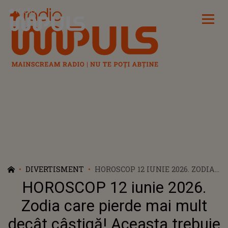
Radio Impuls
DIVERTISMENT
HOROSCOP 12 IUNIE 2026. ZODIA
CARE PIERDE MAI MULT DECÂT
HOROSCOP 12 iunie 2026.
CÂȘTIGĂ! ACEASTA TREBUIE SĂ-
ȘI REORGANIZEZE FINANȚELE ȘI
Zodia care pierde mai mult
SĂ CAUTE NOI MODALITĂȚI DE A
decât câștigă! Aceasta trebuie
FACE BANI