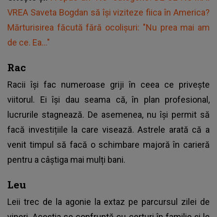
VREA Saveta Bogdan să își viziteze fiica în America?
Mărturisirea făcută fără ocolișuri: "Nu prea mai am
de ce. Ea..."
Rac
Racii își fac numeroase griji în ceea ce privește
viitorul. Ei își dau seama că, în plan profesional,
lucrurile stagnează. De asemenea, nu își permit să
facă investițiile la care visează. Astrele arată că a
venit timpul să facă o schimbare majoră în carieră
pentru a câștiga mai mulți bani.
Leu
Leii trec de la agonie la extaz pe parcursul zilei de
vineri. Aceștia se confruntă cu certuri în familie și le