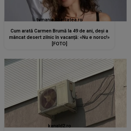
tvmania.libertatea.ro
Cum arată Carmen Brumă la 49 de ani, deși a
mâncat desert zilnic în vacanță: «Nu e noroc!»
[FOTO]
kanald2.ro