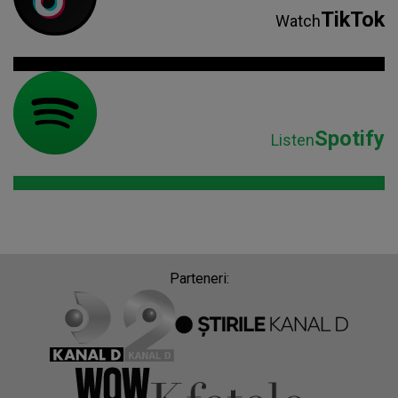
TikTok
Watch
Spotify
Listen
Parteneri: