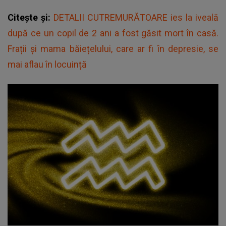
Citește și:
DETALII CUTREMURĂTOARE ies la iveală
după ce un copil de 2 ani a fost găsit mort în casă.
Frații și mama băiețelului, care ar fi în depresie, se
mai aflau în locuință