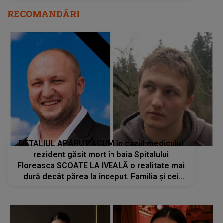
RECOMANDĂRI
DETALIUL APĂRUT ACUM în cazul medicului
rezident găsit mort în baia Spitalului
Floreasca SCOATE LA IVEALĂ o realitate mai
dură decât părea la început. Familia și cei
apropiați trec prin momente întunecate după
cele aflate: "A făcut lucrul acesta din..."