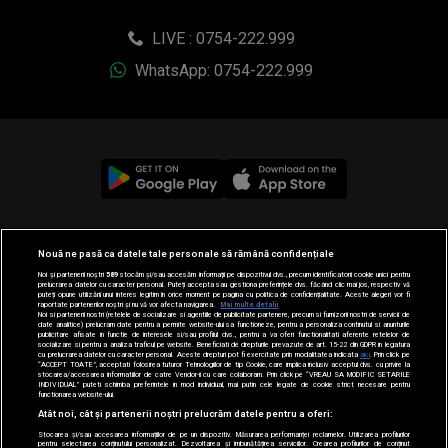
LIVE : 0754-222.999
WhatsApp: 0754-222.999
© 2019-2026 DOGAN MEDIA INTERNATIONAL SA, Toate
Nouă ne pasă ca datele tale personale să rămână confidențiale
drepturile rezervate.
Noi și partenerii noștri
589
stocăm și/sau accesăm informații pe dispozitivul dvs., precum identificatorii cookie unici pentru
prelucrarea datelor cu caracter personal. Puteți accepta sau gestiona preferințele dvs. făcând clic mai jos, respectiv vă
puteți opune utilizării unui interes legitim în orice moment pe pagina cu politica de confidențialitate. Aceste alegeri vor fi
raportate partenerilor noștri și nu vă vor afecta navigarea.
Mai multe detalii
Noi si partenerii nostri (retelele de socializare si agentiile de publicitate partenere, precum si furnizorii nostri de servicii de
date analitice) prelucram date pentru a permite website-ului sa functioneze, pentru a personaliza continutul si anunturile
publicitare afisate in functie de interesele si/sau profilul dvs., pentru a va oferi functionalitati aferente retelelor de
socializare si pentru a analiza traficul pe website. Beneficiati de drepturile prevazute de art. 15-22 din GDPR in legatura
cu prelucrarea datelor cu caracter personal. Aceste drepturi pot fi exercitate prin modalitatea indicata
aici
. Prin click pe
“ACCEPT TOATE”, acceptati folosirea tuturor Tehnologiilor de tip Cookie, care implica inclusiv acceptul dvs. cu privire la
stocarea/accesarea informatiilor de catre Vendor-ii cu care colaboram. Prin click pe “VREAU SA MODIFIC SETARILE
INDIVIDUAL” puteti schimba preferintele in mod individual, mai putin cele legate de cookie strict necesare pentru
functionarea website-ului.
Atât noi, cât și partenerii noștri prelucrăm datele pentru a oferi:
Stocarea și/sau accesarea informațiilor de pe un dispozitiv. Măsurarea performanței reclamelor. Utilizarea profilurilor
pentru selectarea conținutului personalizat. Dezvoltarea și îmbunătățirea serviciilor. Crearea profilurilor de conținut