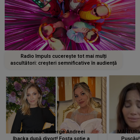
Radio Impuls cucerește tot mai mulți
ascultători: creșteri semnificative în audiență
Cât de bine îi merge Andreei
MĂRTURIA
Ibacka după divorț! Fosta soție a
Pușcău!