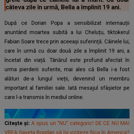
câteva zile în urmă, Bella a împlinit 19 ani.
După ce Dorian Popa a sensibilizat internauții
anuntând moartea subită a lui Cheluțu, tiktokerul
Fabian Soare trece prin aceeași suferință. Câinele lui,
care în urmă cu doar două zile a împlinit 19 ani, a
încetat din viață. Tânărul este profund afectat în
urma pierderii suferite, mai ales că Bella i-a fost
alături de-a lungul vieții, devenind un membru
important al familiei sale. Iată mesajul sfâșietor pe
care l-a transmis în mediul online.
Citește și:
A spus un "NU" categoric! DE CE NU MAI
VREA Saveta Bogdan să își viziteze fiica în America?