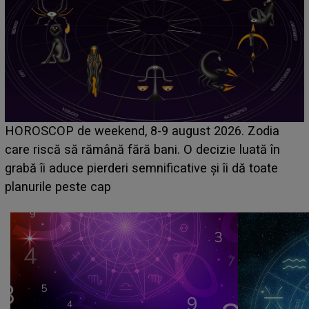
Emanuel a ținut ACEST DETALIU ASCUNS până
acum! În fața Alexandrei, concurentul din Casa Iubirii
face o MĂRTURISIRE NEAȘTEPTATĂ despre mama
sa: "I-am spus și ei în față, eu nu te iubesc pentru
că..."