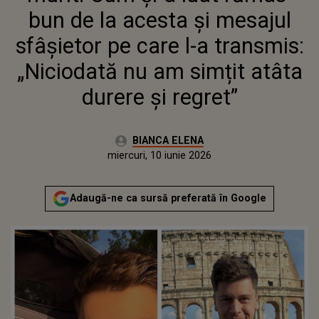
AM SIMȚIT ATÂTA DURERE ȘI
bun de la acesta și mesajul
REGRET”
sfâșietor pe care l-a transmis:
„Niciodată nu am simțit atâta
durere și regret”
Autor:
BIANCA ELENA
Publicat:
miercuri, 10 iunie 2026
Actualizat:
miercuri, 10 iunie 2026
Adaugă-ne ca sursă preferată în Google