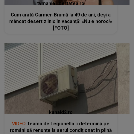
tvmania.libertatea.ro
Cum arată Carmen Brumă la 49 de ani, deși a
mâncat desert zilnic în vacanță: «Nu e noroc!»
[FOTO]
kanald2.ro
VIDEO
Teama de Legionella îi determină pe
români să renunțe la aerul condiționat în plină