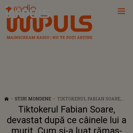
Radio Impuls
STIRI MONDENE
TIKTOKERUL FABIAN SOARE,
DEVASTAT DUPĂ CE CÂINELE
Tiktokerul Fabian Soare,
LUI A MURIT. CUM ȘI-A LUAT
RĂMAS-BUN DE LA ACESTA ȘI
devastat după ce câinele lui a
MESAJUL SFÂȘIETOR PE CARE
murit. Cum și-a luat rămas-
L-A TRANSMIS: „NICIODATĂ NU