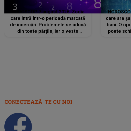
HOROSCOP 7 august 2026. Zodia
HOROSCOP 
care intră într-o perioadă marcată
care are șa
de încercări. Problemele se adună
bani. O opo
din toate părțile, iar o veste
poate schi
neașteptată îi dă planurile peste
la
cap
CONECTEAZĂ-TE CU NOI