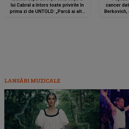
lui Cabral a întors toate privirile în
cancer dato
prima zi de UNTOLD: „Parcă ai altă
Berkovich, 
strălucire, emani putere,
accident ru
încredere, siguranță...”
Dacă nu 
LANSĂRI MUZICALE