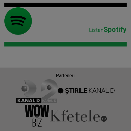
Spotify
Listen
Parteneri: