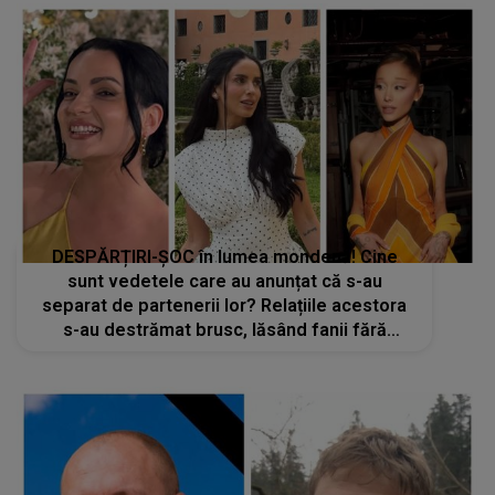
DESPĂRȚIRI-ȘOC în lumea mondenă! Cine
sunt vedetele care au anunțat că s-au
separat de partenerii lor? Relațiile acestora
s-au destrămat brusc, lăsând fanii fără
cuvinte