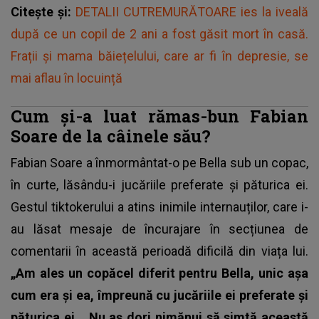
Citește și:
DETALII CUTREMURĂTOARE ies la iveală
după ce un copil de 2 ani a fost găsit mort în casă.
Frații și mama băiețelului, care ar fi în depresie, se
mai aflau în locuință
Cum și-a luat rămas-bun Fabian
Soare de la câinele său?
Fabian Soare a înmormântat-o pe Bella sub un copac,
în curte, lăsându-i jucăriile preferate și păturica ei.
Gestul tiktokerului a atins inimile internauților, care i-
au lăsat mesaje de încurajare în secțiunea de
comentarii în această perioadă dificilă din viața lui.
„Am ales un copăcel diferit pentru Bella, unic așa
cum era și ea, împreună cu jucăriile ei preferate și
păturica ei… Nu aș dori nimănui să simtă această