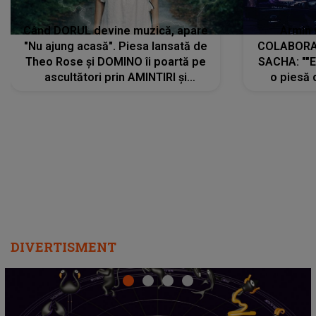
Când DORUL devine muzică, apare
Armin 
"Nu ajung acasă". Piesa lansată de
COLABORAR
Theo Rose și DOMINO îi poartă pe
SACHA: ""E
ascultători prin AMINTIRI și
o piesă 
REGĂSIRI, iar drumul emoțiilor
imediat pre
trece prin sufletul publicului:
cu mine șt
"Pentru toți cei care au plecat
păstrăm do
departe ca să le fie mai bine"
DIVERTISMENT