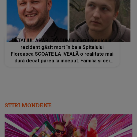
DETALIUL APĂRUT ACUM în cazul medicului
rezident găsit mort în baia Spitalului
Floreasca SCOATE LA IVEALĂ o realitate mai
dură decât părea la început. Familia și cei
apropiați trec prin momente întunecate după
cele aflate: "A făcut lucrul acesta din..."
STIRI MONDENE