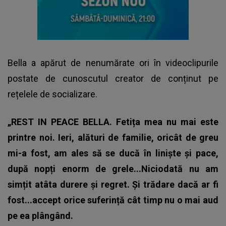
Bella a apărut de nenumărate ori în videoclipurile
postate de cunoscutul creator de conținut pe
rețelele de socializare.
„REST IN PEACE BELLA. Fetița mea nu mai este
printre noi. Ieri, alături de familie, oricât de greu
mi-a fost, am ales să se ducă în liniște și pace,
după nopți enorm de grele...Niciodată nu am
simțit atâta durere și regret. Și trădare dacă ar fi
fost...accept orice suferință cât timp nu o mai aud
pe ea plângând.