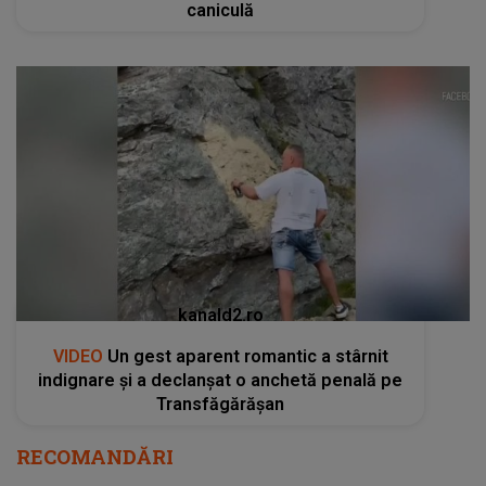
caniculă
kanald2.ro
VIDEO
Un gest aparent romantic a stârnit
indignare și a declanșat o anchetă penală pe
Transfăgărășan
RECOMANDĂRI