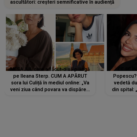
ascultători: creșteri semnificative în audiență
MESAJUL care a făcut-o să plângă
CE SE Î
pe Ileana Sterp. CUM A APĂRUT
Popescu?
sora lui Culiță în mediul online: „Va
vedetă du
veni ziua când povara va dispărea,
din spital:
iar lacrimile...”