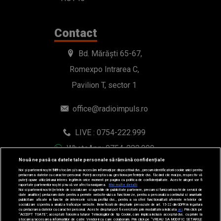
Contact
Bd. Mărăști 65-67,
Romexpo Intrarea C,
Pavilion T, sector 1
office@radioimpuls.ro
LIVE : 0754-222.999
WhatsApp: 0754-222.999
Nouă ne pasă ca datele tale personale să rămână confidențiale
Noi și partenerii noștri
589
stocăm și/sau accesăm informații pe dispozitivul dvs., precum identificatorii cookie unici pentru
prelucrarea datelor cu caracter personal. Puteți accepta sau gestiona preferințele dvs. făcând clic mai jos, respectiv vă
puteți opune utilizării unui interes legitim în orice moment pe pagina cu politica de confidențialitate. Aceste alegeri vor fi
raportate partenerilor noștri și nu vă vor afecta navigarea.
Mai multe detalii
Noi si partenerii nostri (retelele de socializare si agentiile de publicitate partenere, precum si furnizorii nostri de servicii de
date analitice) prelucram date pentru a permite website-ului sa functioneze, pentru a personaliza continutul si anunturile
publicitare afisate in functie de interesele si/sau profilul dvs., pentru a va oferi functionalitati aferente retelelor de
socializare si pentru a analiza traficul pe website. Beneficiati de drepturile prevazute de art. 15-22 din GDPR in legatura
cu prelucrarea datelor cu caracter personal. Aceste drepturi pot fi exercitate prin modalitatea indicata
aici
. Prin click pe
“ACCEPT TOATE”, acceptati folosirea tuturor Tehnologiilor de tip Cookie, care implica inclusiv acceptul dvs. cu privire la
stocarea/accesarea informatiilor de catre Vendor-ii cu care colaboram. Prin click pe “VREAU SA MODIFIC SETARILE