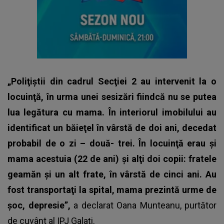
„Poliţiştii din cadrul Secţiei 2 au intervenit la o
locuinţă, în urma unei sesizări fiindcă nu se putea
lua legătura cu mama. În interiorul imobilului au
identificat un băieţel în vârstă de doi ani, decedat
probabil de o zi – două- trei. În locuinţă erau şi
mama acestuia (22 de ani) şi alţi doi copii: fratele
geamăn şi un alt frate, în vârstă de cinci ani. Au
fost transportaţi la spital, mama prezintă urme de
şoc, depresie”,
a declarat Oana Munteanu, purtător
de cuvânt al IPJ Galaţi.