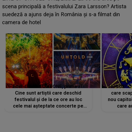
luat prin surprindere pe Emanuel. CINE ESTE
BĂIATUL VIZAT de Alexandra?! Aflându-se în fața
faptului împlinit, A RECUNOSCUT IMEDIAT: "Am
avut..."
LINE-UP UNTOLD ONE, prima zi.
HOROSCOP 
Cine sunt artiștii care deschid
care scap
festivalul și de la ce ore au loc
nou capitol
cele mai așteptate concerte pe
care a
scena principală?
perioadă 