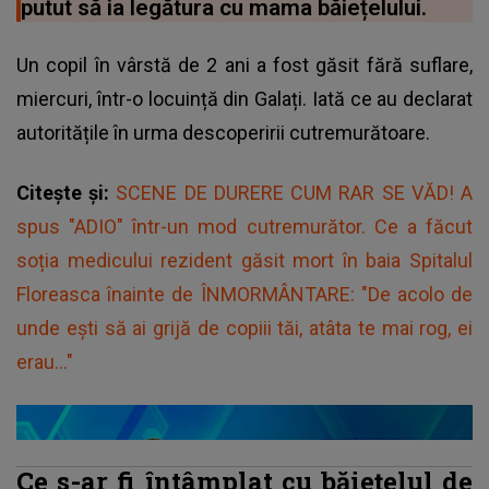
putut să ia legătura cu mama băiețelului.
Un copil în vârstă de 2 ani a fost găsit fără suflare,
miercuri, într-o locuință din Galați. Iată ce au declarat
autoritățile în urma descoperirii cutremurătoare.
Citește și:
SCENE DE DURERE CUM RAR SE VĂD! A
spus "ADIO" într-un mod cutremurător. Ce a făcut
soția medicului rezident găsit mort în baia Spitalul
Floreasca înainte de ÎNMORMÂNTARE: "De acolo de
unde ești să ai grijă de copiii tăi, atâta te mai rog, ei
erau..."
Ce s-ar fi întâmplat cu băiețelul de