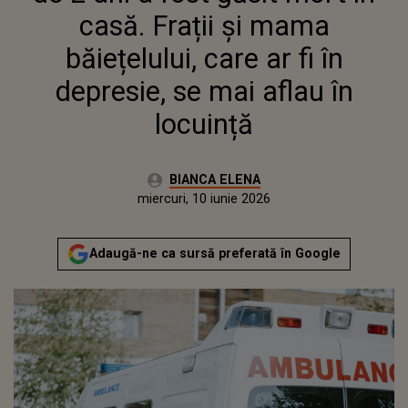
LOCUINȚĂ
casă. Frații și mama
băiețelului, care ar fi în
depresie, se mai aflau în
locuință
Autor:
BIANCA ELENA
Publicat:
miercuri, 10 iunie 2026
Actualizat:
miercuri, 10 iunie 2026
Adaugă-ne ca sursă preferată în Google