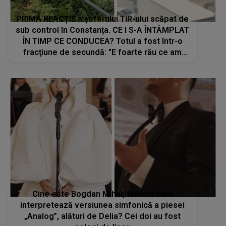
PRIMA REACȚIE a şoferului TIR-ului scăpat de
sub control în Constanța. CE I S-A ÎNTÂMPLAT
ÎN TIMP CE CONDUCEA? Totul a fost într-o
fracţiune de secundă: "E foarte rău ce am
făcut şi e periculos. Nu m-am putut controla
nici pe mine. Îmi aduc aminte că..."
Cine este Bogdan Mihai, tenorul care
interpretează versiunea simfonică a piesei
„Analog”, alături de Delia? Cei doi au fost