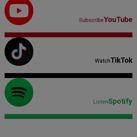
YouTube
Subscribe
TikTok
Watch
Spotify
Listen