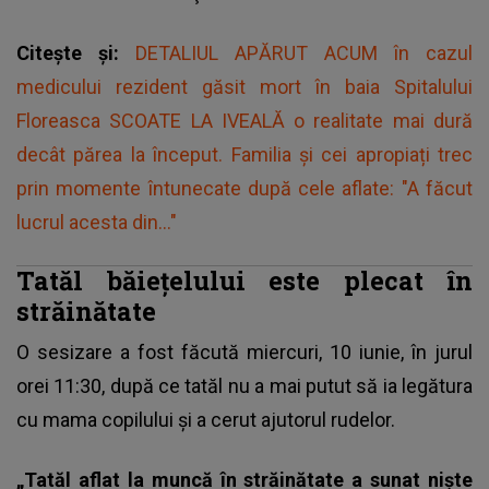
Citește și:
DETALIUL APĂRUT ACUM în cazul
medicului rezident găsit mort în baia Spitalului
Floreasca SCOATE LA IVEALĂ o realitate mai dură
decât părea la început. Familia și cei apropiați trec
prin momente întunecate după cele aflate: "A făcut
lucrul acesta din..."
Tatăl băiețelului este plecat în
străinătate
O sesizare a fost făcută miercuri, 10 iunie, în jurul
orei 11:30, după ce tatăl nu a mai putut să ia legătura
cu mama copilului și a cerut ajutorul rudelor.
„Tatăl aflat la muncă în străinătate a sunat nişte