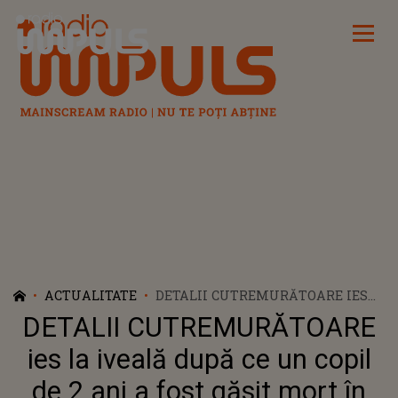
Radio Impuls
ACTUALITATE
DETALII CUTREMURĂTOARE IES
LA IVEALĂ DUPĂ CE UN COPIL DE
DETALII CUTREMURĂTOARE
2 ANI A FOST GĂSIT MORT ÎN
CASĂ. FRAȚII ȘI MAMA
ies la iveală după ce un copil
BĂIEȚELULUI, CARE AR FI ÎN
de 2 ani a fost găsit mort în
DEPRESIE, SE MAI AFLAU ÎN