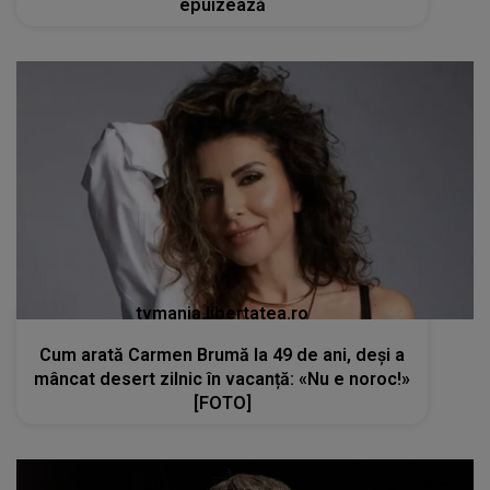
epuizează
tvmania.libertatea.ro
Cum arată Carmen Brumă la 49 de ani, deși a
mâncat desert zilnic în vacanță: «Nu e noroc!»
[FOTO]