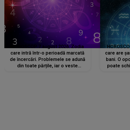
HOROSCOP 7 august 2026. Zodia
HOROSCOP 
care intră într-o perioadă marcată
care are șa
de încercări. Problemele se adună
bani. O opo
din toate părțile, iar o veste
poate schi
neașteptată îi dă planurile peste
la
cap