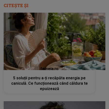
CITEȘTE ȘI
femeia.ro
5 soluții pentru a-ți recăpăta energia pe
caniculă. Ce funcționează când căldura te
epuizează