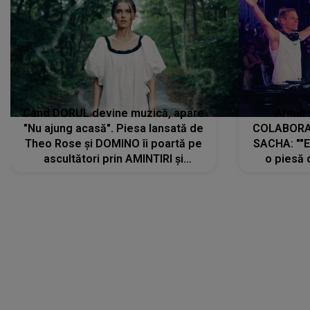
Când DORUL devine muzică, apare
Armin 
"Nu ajung acasă". Piesa lansată de
COLABORAR
Theo Rose și DOMINO îi poartă pe
SACHA: ""E
ascultători prin AMINTIRI și
o piesă 
REGĂSIRI, iar drumul emoțiilor
imediat pre
trece prin sufletul publicului:
cu mine șt
"Pentru toți cei care au plecat
păstrăm do
departe ca să le fie mai bine"