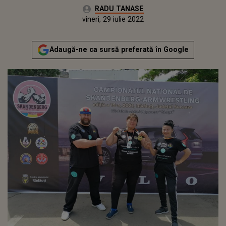
Autor:
RADU TANASE
Publicat:
luni, 26 iulie 2021
Actualizat:
vineri, 29 iulie 2022
Adaugă-ne ca sursă preferată în Google