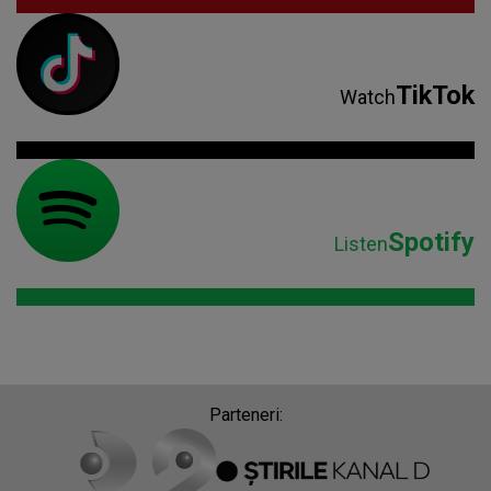
TikTok
Watch
Spotify
Listen
Parteneri: