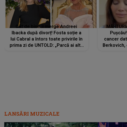
Cât de bine îi merge Andreei
MĂRTURIA
Ibacka după divorț! Fosta soție a
Pușcău!
lui Cabral a întors toate privirile în
cancer dato
prima zi de UNTOLD: „Parcă ai altă
Berkovich, 
strălucire, emani putere,
accident ru
încredere, siguranță...”
Dacă nu 
LANSĂRI MUZICALE