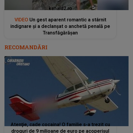
kanald2.ro
VIDEO
Un gest aparent romantic a stârnit
indignare și a declanșat o anchetă penală pe
Transfăgărășan
RECOMANDĂRI
Atenţie, cade cocaina! O familie s-a trezit cu
droguri de 9 milioane de euro pe acoperișul