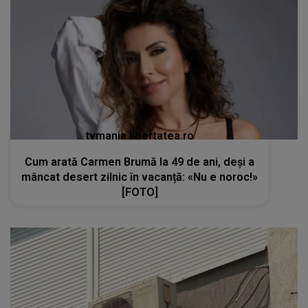
tvmania.libertatea.ro
Cum arată Carmen Brumă la 49 de ani, deși a
mâncat desert zilnic în vacanță: «Nu e noroc!»
[FOTO]