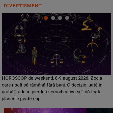
DIVERTISMENT
Emanuel a ținut ACEST DETALIU ASCUNS până
acum! În fața Alexandrei, concurentul din Casa Iubirii
face o MĂRTURISIRE NEAȘTEPTATĂ despre mama
sa: "I-am spus și ei în față, eu nu te iubesc pentru
că..."