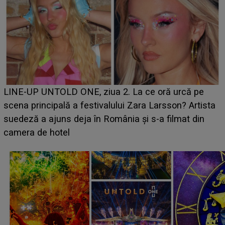
Ce a dezvăluit noua concurentă din "Casa Iubirii" l-a
luat prin surprindere pe Emanuel. CINE ESTE
BĂIATUL VIZAT de Alexandra?! Aflându-se în fața
faptului împlinit, A RECUNOSCUT IMEDIAT: "Am
avut..."