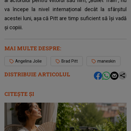
al actorului pentru viitorul său film,
„Bullet Train”
, nu
va începe la nivel internațional decât la sfârșitul
acestei luni, așa că Pitt are timp suficient să își vadă
și copiii.
MAI MULTE DESPRE:
Angelina Jolie
Brad Pitt
maneskin
DISTRIBUIE ARTICOLUL
CITEȘTE ȘI