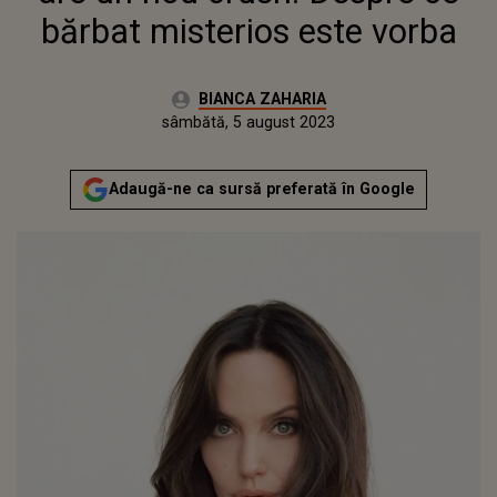
bărbat misterios este vorba
Autor:
BIANCA ZAHARIA
Publicat:
vineri, 5 august 2022
Actualizat:
sâmbătă, 5 august 2023
Adaugă-ne ca sursă preferată în Google