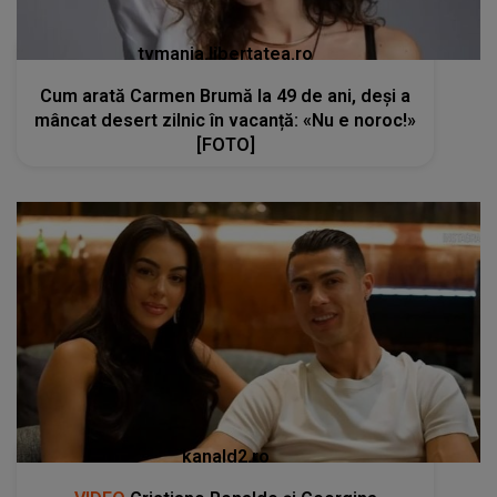
tvmania.libertatea.ro
Cum arată Carmen Brumă la 49 de ani, deși a
mâncat desert zilnic în vacanță: «Nu e noroc!»
[FOTO]
kanald2.ro