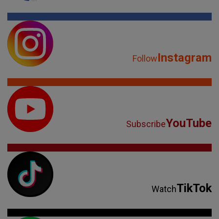
Instagram
Follow
YouTube
Subscribe
TikTok
Watch