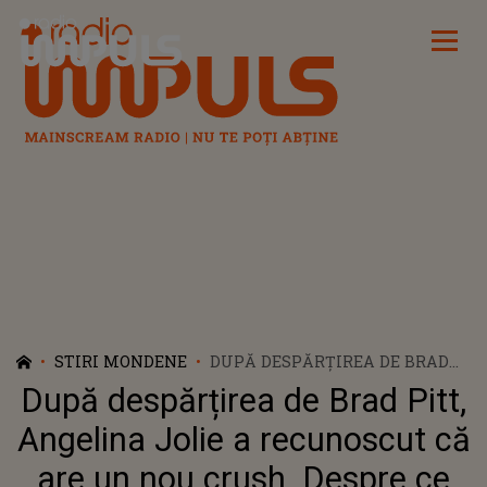
Radio Impuls
STIRI MONDENE
DUPĂ DESPĂRȚIREA DE BRAD
PITT, ANGELINA JOLIE A
După despărțirea de Brad Pitt,
RECUNOSCUT CĂ ARE UN NOU
CRUSH. DESPRE CE BĂRBAT
Angelina Jolie a recunoscut că
MISTERIOS ESTE VORBA
are un nou crush. Despre ce