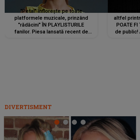
"Petal" înflorește pe toate
De această 
platformele muzicale, prinzând
altfel prin
"rădăcini" ÎN PLAYLISTURILE
POATE FI
fanilor. Piesa lansată recent de
de public!
Ariana Grande îi face pe
a lansat V
ascultători SĂ O ASCULTE PE
REPEAT
DIVERTISMENT