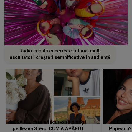
Radio Impuls cucerește tot mai mulți
ascultători: creșteri semnificative în audiență
MESAJUL care a făcut-o să plângă
CE SE Î
pe Ileana Sterp. CUM A APĂRUT
Popescu?