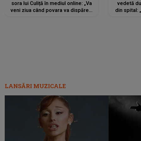
sora lui Culiță în mediul online: „Va
vedetă du
veni ziua când povara va dispărea,
din spital:
iar lacrimile...”
LANSĂRI MUZICALE