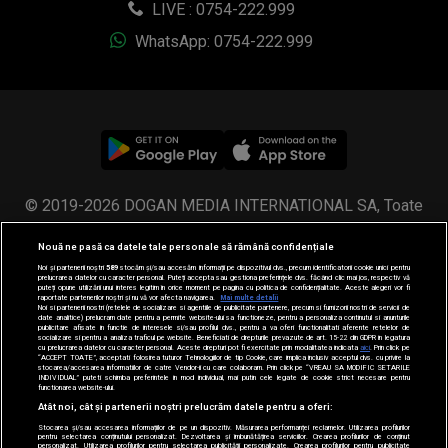
LIVE : 0754-222.999
WhatsApp: 0754-222.999
© 2019-2026 DOGAN MEDIA INTERNATIONAL SA, Toate
drepturile rezervate.
Nouă ne pasă ca datele tale personale să rămână confidențiale
Noi și partenerii noștri
589
stocăm și/sau accesăm informații pe dispozitivul dvs., precum identificatorii cookie unici pentru
prelucrarea datelor cu caracter personal. Puteți accepta sau gestiona preferințele dvs. făcând clic mai jos, respectiv vă
puteți opune utilizării unui interes legitim în orice moment pe pagina cu politica de confidențialitate. Aceste alegeri vor fi
raportate partenerilor noștri și nu vă vor afecta navigarea.
Mai multe detalii
Noi si partenerii nostri (retelele de socializare si agentiile de publicitate partenere, precum si furnizorii nostri de servicii de
date analitice) prelucram date pentru a permite website-ului sa functioneze, pentru a personaliza continutul si anunturile
publicitare afisate in functie de interesele si/sau profilul dvs., pentru a va oferi functionalitati aferente retelelor de
socializare si pentru a analiza traficul pe website. Beneficiati de drepturile prevazute de art. 15-22 din GDPR in legatura
cu prelucrarea datelor cu caracter personal. Aceste drepturi pot fi exercitate prin modalitatea indicata
aici
. Prin click pe
“ACCEPT TOATE”, acceptati folosirea tuturor Tehnologiilor de tip Cookie, care implica inclusiv acceptul dvs. cu privire la
stocarea/accesarea informatiilor de catre Vendor-ii cu care colaboram. Prin click pe “VREAU SA MODIFIC SETARILE
INDIVIDUAL” puteti schimba preferintele in mod individual, mai putin cele legate de cookie strict necesare pentru
functionarea website-ului.
Atât noi, cât și partenerii noștri prelucrăm datele pentru a oferi:
Stocarea și/sau accesarea informațiilor de pe un dispozitiv. Măsurarea performanței reclamelor. Utilizarea profilurilor
pentru selectarea conținutului personalizat. Dezvoltarea și îmbunătățirea serviciilor. Crearea profilurilor de conținut
personalizat. Utilizarea profilurilor pentru selectarea publicității personalizate. Crearea profilurilor pentru publicitate