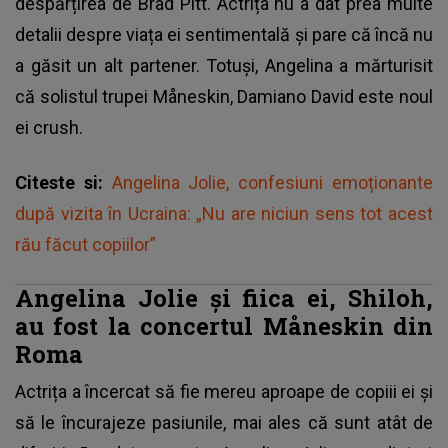
despărțirea de Brad Pitt. Actrița nu a dat prea multe
detalii despre viața ei sentimentală și pare că încă nu
a găsit un alt partener. Totuși, Angelina a mărturisit
că solistul trupei Måneskin, Damiano David este noul
ei crush.
Citeste si:
Angelina Jolie, confesiuni emoționante
după vizita în Ucraina: „Nu are niciun sens tot acest
rău făcut copiilor”
Angelina Jolie și fiica ei, Shiloh,
au fost la concertul Måneskin din
Roma
Actrița a încercat să fie mereu aproape de copiii ei și
să le încurajeze pasiunile, mai ales că sunt atât de