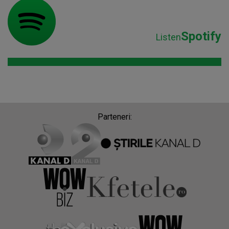
Spotify
Listen
Parteneri: