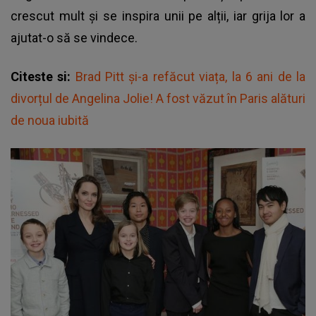
crescut mult și se inspira unii pe alții, iar grija lor a
ajutat-o să se vindece.
Citeste si:
Brad Pitt și-a refăcut viața, la 6 ani de la
divorțul de Angelina Jolie! A fost văzut în Paris alături
de noua iubită