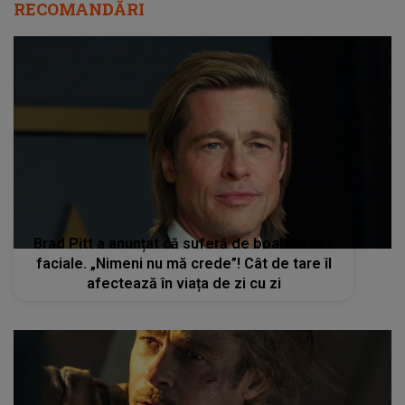
RECOMANDĂRI
Brad Pitt a anunțat că suferă de boala orbirii
faciale. „Nimeni nu mă crede”! Cât de tare îl
afectează în viața de zi cu zi