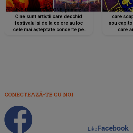
LINE-UP UNTOLD ONE, prima zi.
HOROSCOP 
Cine sunt artiștii care deschid
care scap
festivalul și de la ce ore au loc
nou capitol
cele mai așteptate concerte pe
care a
scena principală?
perioadă 
CONECTEAZĂ-TE CU NOI
Facebook
Like