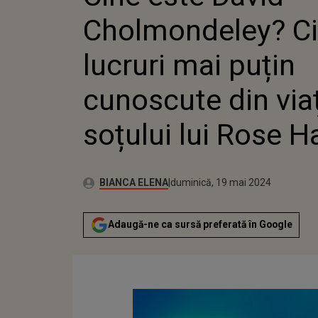
Cholmondeley? Ci
lucruri mai puțin
cunoscute din via
soțului lui Rose 
Publicat:
Autor:
vineri, 19 mai 2023
Actualizat:
BIANCA ELENA
duminică, 19 mai 2024
Adaugă-ne ca sursă preferată în Google