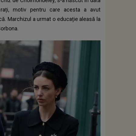
rchiz de Cholmondeley, s-a născut în data
crați, motiv pentru care acesta a avut
ică. Marchizul a urmat o educație aleasă la
 Sorbona.