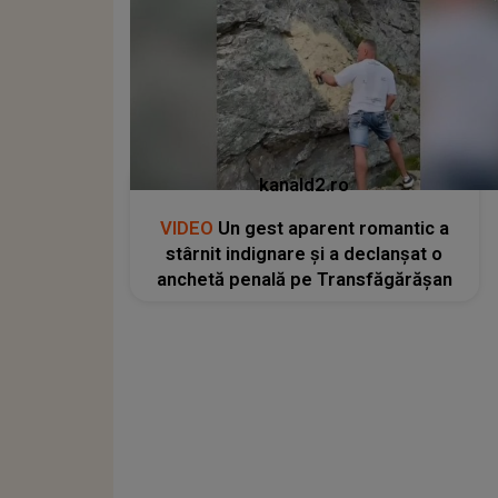
kanald2.ro
VIDEO
Un gest aparent romantic a
stârnit indignare și a declanșat o
anchetă penală pe Transfăgărășan