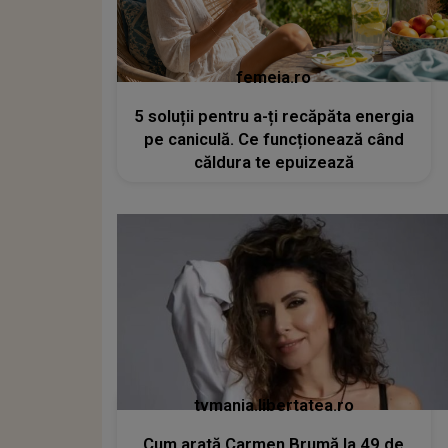
femeia.ro
5 soluții pentru a-ți recăpăta energia
pe caniculă. Ce funcționează când
căldura te epuizează
tvmania.libertatea.ro
Cum arată Carmen Brumă la 49 de