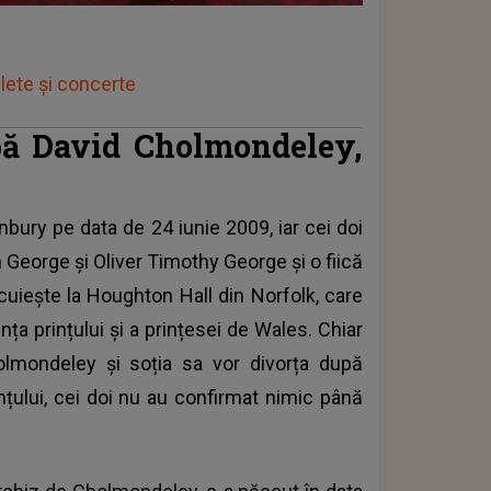
lete și concerte
upă David Cholmondeley,
nbury
pe data de 24 iunie 2009, iar cei doi
 George și Oliver Timothy George și o fiică
ocuiește la Houghton Hall din Norfolk, care
nța prințului și a prințesei de Wales. Chiar
lmondeley și soția sa vor divorța după
nțului, cei doi nu au confirmat nimic până