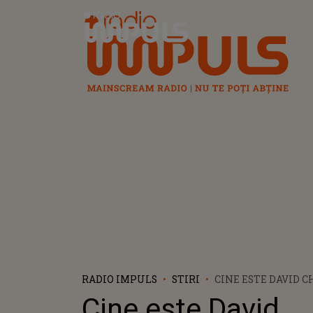
Radio Impuls
RADIO IMPULS
STIRI
CINE ESTE DAVID 
LUCRURI MAI PUȚ
Cine este David
VIAȚA SOȚULUI LU