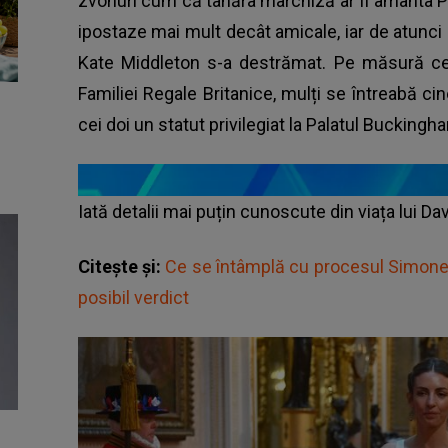
zvonuri cum că tânăra marchiză ar fi amanta Prin
ipostaze mai mult decât amicale, iar de atunci p
Kate Middleton s-a destrămat. Pe măsură ce 
Familiei Regale Britanice, mulți se întreabă c
cei doi un statut privilegiat la Palatul Buckingh
Iată detalii mai puțin cunoscute din viața lui D
Citește și:
Ce se întâmplă cu procesul Simonei 
posibil verdict