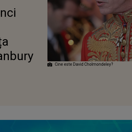
nci
ța
Hanbury
Cine este David Cholmondeley?