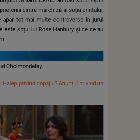
țului William. Cei doi au fost surprinși în
rietenia dintre marchiză și soția prințului,
apar tot mai multe controverse în jurul
ine este soțul lui Rose Hanbury și de ce au
am.
avid Cholmondeley.
Halep privind dopajul? Anunțul privind un