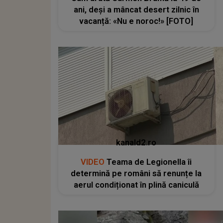
ani, deși a mâncat desert zilnic în
vacanță: «Nu e noroc!» [FOTO]
kanald2.ro
VIDEO
Teama de Legionella îi
determină pe români să renunțe la
aerul condiționat în plină caniculă