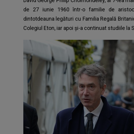
David George Philip Cholmondeley, al 7-lea ma
de 27 iunie 1960 într-o familie de aristo
dintotdeauna legături cu Familia Regală Britan
Colegiul Eton, iar apoi și-a continuat studiile la