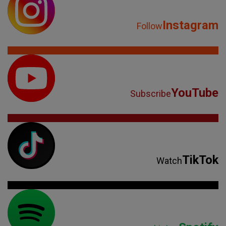
Instagram
Follow
YouTube
Subscribe
TikTok
Watch