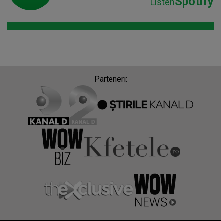
Spotify
Listen
Parteneri: