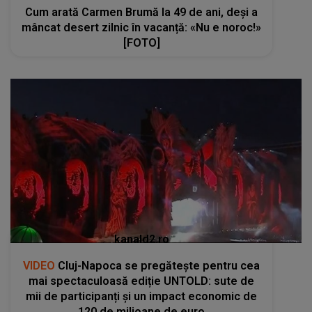
Cum arată Carmen Brumă la 49 de ani, deși a
mâncat desert zilnic în vacanță: «Nu e noroc!»
[FOTO]
kanald2.ro
VIDEO
Cluj-Napoca se pregătește pentru cea
mai spectaculoasă ediție UNTOLD: sute de
mii de participanți și un impact economic de
120 de milioane de euro