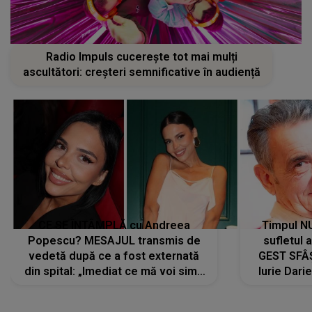
Radio Impuls cucerește tot mai mulți
ascultători: creșteri semnificative în audiență
CE SE ÎNTÂMPLĂ cu Andreea
Timpul N
Popescu? MESAJUL transmis de
sufletul 
vedetă după ce a fost externată
GEST SFÂȘ
din spital: „Imediat ce mă voi simți
Iurie Dari
mai bine...”
măsură ce