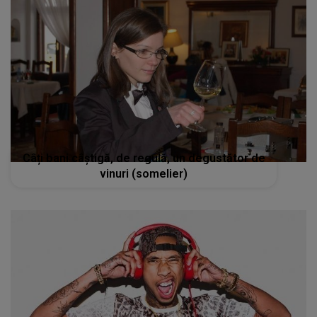
Câți bani câștigă, de regulă, un degustător de
vinuri (somelier)