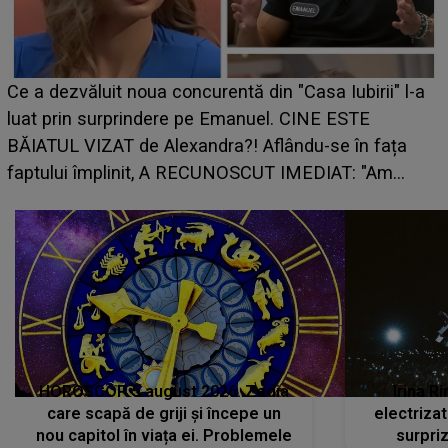
HOROSCOP 7 august 2026. Zodia care intră într-o
perioadă marcată de încercări. Problemele se adună
din toate părțile, iar o veste neașteptată îi dă planurile
peste cap
HOROSCOP 5 august 2026. Zodia
Irina R
care scapă de griji și începe un
electriza
nou capitol în viața ei. Problemele
surpri