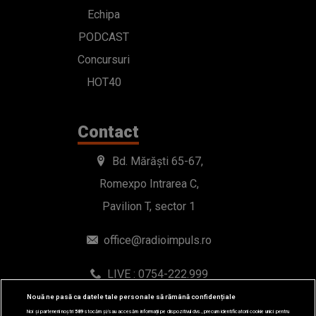
Echipa
PODCAST
Concursuri
HOT40
Contact
Bd. Mărăști 65-67,
Romexpo Intrarea C,
Pavilion T, sector 1
office@radioimpuls.ro
LIVE : 0754-222.999
WhatsApp: 0754-222.999
Nouă ne pasă ca datele tale personale să rămână confidențiale
Noi și partenerii noștri
589
stocăm și/sau accesăm informații pe dispozitivul dvs., precum identificatorii cookie unici pentru