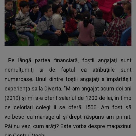
Pe lângă partea financiară, foştii angajaţi sunt
nemulţumiţi şi de faptul că atribuţiile sunt
numeroase. Unul dintre foştii angajaţi a împărtăşit
experienţa sa la Diverta. "M-am angajat acum doi ani
(2019) și mi s-a oferit salariul de 1200 de lei, în timp
ce celorlați colegi li se oferă 1500. Am fost să
vorbesc cu managerul și drept răspuns am primit:
Păi nu vezi cum arăți? Este vorba despre magazinul
din Centrul Vechi.