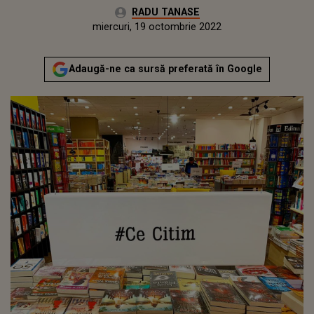
Autor:
RADU TANASE
Publicat:
marți, 19 octombrie 2021
Actualizat:
miercuri, 19 octombrie 2022
Adaugă-ne ca sursă preferată în Google