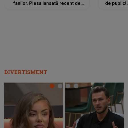
fanilor. Piesa lansată recent de
de public!
Ariana Grande îi face pe
a lansat V
ascultători SĂ O ASCULTE PE
REPEAT
DIVERTISMENT