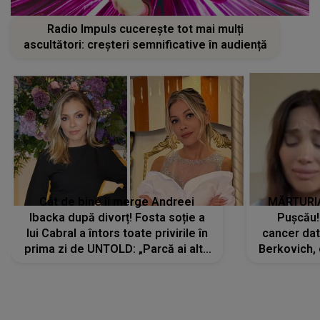
Radio Impuls cucerește tot mai mulți
ascultători: creșteri semnificative în audiență
Cât de bine îi merge Andreei
MĂRTURIA
Ibacka după divorț! Fosta soție a
Pușcău!
lui Cabral a întors toate privirile în
cancer dato
prima zi de UNTOLD: „Parcă ai altă
Berkovich, 
strălucire, emani putere,
accident ru
încredere, siguranță...”
Dacă nu 