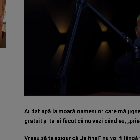
Ai dat apă la moară oamenilor care mă jigne
gratuit și te-ai făcut că nu vezi când eu, „pri
Vreau să te asigur că „la final” nu voi fi lân