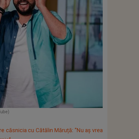
Tube)
re căsnicia cu Cătălin Măruță: ”Nu aș vrea