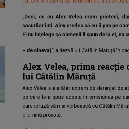
ca familia noastră să fie un simbol atât de pute
„Deci, eu cu Alex Velea eram prieteni, dar
sosurilor iuți. Alex credea că eu îi pun pe oa
El nu înțelege că oamenii îl spun de la ei, nu s
– de cineva)”
, a dezvăluit
Cătălin Măruță
în ca
Alex Velea, prima reacție 
lui Cătălin Măruță
Alex Velea s-a arătat extrem de deranjat de at
pe care le-a spus acesta în emisiunea pe ca
care
refuză să mai vorbească cu Cătălin Măru
o lumină proastă.