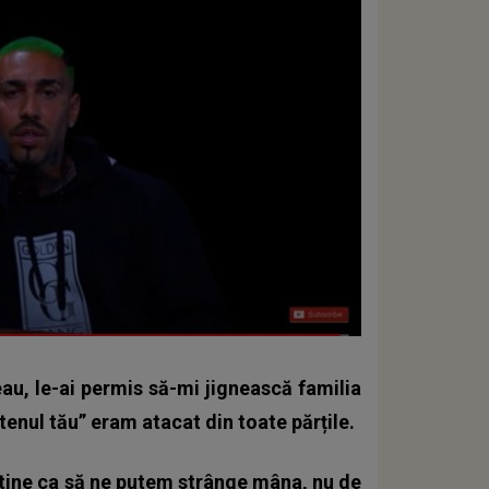
au, le-ai permis să-mi jignească familia
etenul tău” eram atacat din toate părțile.
gă tine ca să ne putem strânge mâna, nu de