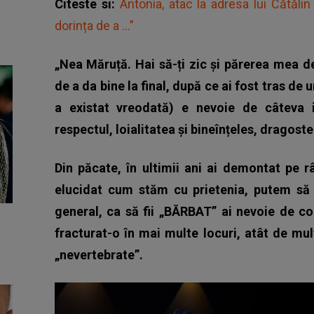
Citeste si:
Antonia, atac la adresa lui Cătălin
dorința de a ...”
„Nea Măruță. Hai să-ți zic și părerea mea de
de a da bine la final, după ce ai fost tras de 
a existat vreodată) e nevoie de câteva i
respectul, loialitatea și bineînțeles, dragost
Din păcate, în ultimii ani ai demontat pe 
elucidat cum stăm cu prietenia, putem să 
general, ca să fii „BĂRBAT” ai nevoie de co
fracturat-o în mai multe locuri, atât de mul
„nevertebrate”.