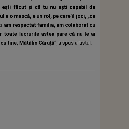
 ești făcut și că tu nu ești capabil de
 e o mască, e un rol, pe care îl joci, „ca
 ți-am respectat familia, am colaborat cu
r toate lucrurile astea pare că nu le-ai
t cu tine, Mătălin Căruță”
, a spus artistul.