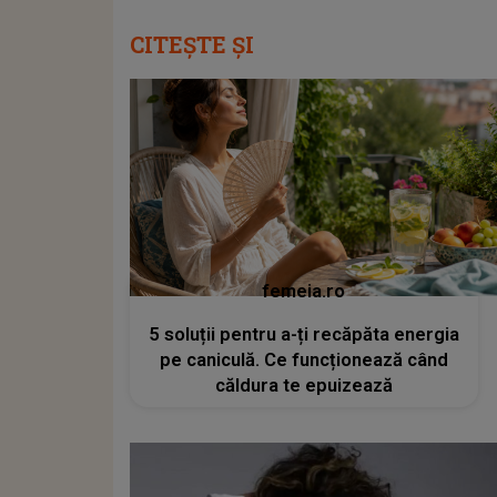
CITEȘTE ȘI
femeia.ro
5 soluții pentru a-ți recăpăta energia
pe caniculă. Ce funcționează când
căldura te epuizează