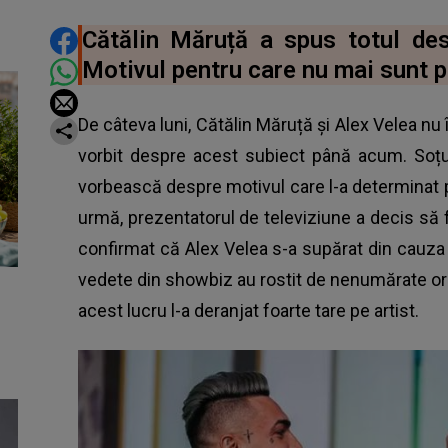
DISTRIBUIE ARTICOLUL
Cătălin Măruță a spus totul de
Motivul pentru care nu mai sunt p
De câteva luni, Cătălin Măruță și Alex Velea nu î
vorbit despre acest subiect până acum. Soțul
vorbească despre motivul care l-a determinat p
urmă, prezentatorul de televiziune a decis să 
confirmat că Alex Velea s-a supărat din cauza r
vedete din showbiz au rostit de nenumărate ori a
acest lucru l-a deranjat foarte tare pe artist.