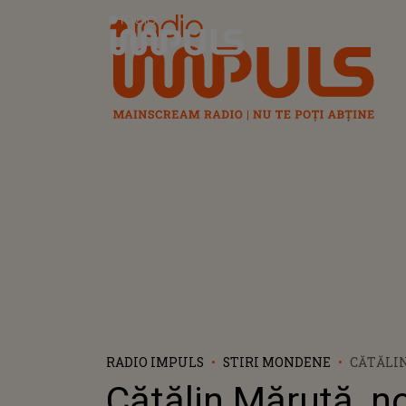
Radio Impuls
RADIO IMPULS
STIRI MONDENE
CĂTĂLIN
DESPRE
Cătălin Măruță, no
VELEA! 