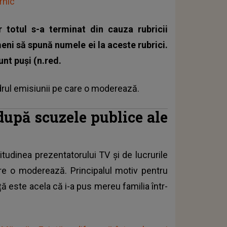
rnic”
 totul s-a terminat din cauza rubricii
meni să spună numele ei la aceste rubrici.
unt puși (n.red.
drul emisiunii pe care o moderează.
după scuzele publice ale
itudinea prezentatorului TV și de lucrurile
re o moderează. Principalul motiv pentru
ță
este acela că i-a pus mereu familia într-