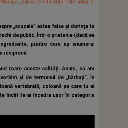
 Măruță: „Există o diferență între abuz și
spre „scuzele” astea false și dorința ta
urechi de public. Într-o prietenie (dacă ea
ngrediente, printre care aș enumera:
ea reciprocă.
rând toate aceste calități. Acum, că am
vorbim și de termenul de „bărbați”. În
loană vertebrală, coloană pe care tu ai
te încât te-ai încadra ușor în categoria