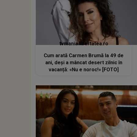
tvmania.libertatea.ro
Cum arată Carmen Brumă la 49 de
ani, deși a mâncat desert zilnic în
vacanță: «Nu e noroc!» [FOTO]