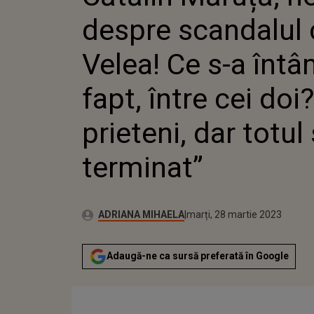
FAPT, ÎN
despre scandalul 
PRIETEN
TERMIN
Velea! Ce s-a întâ
fapt, între cei doi
prieteni, dar totul
terminat”
Publicat:
Autor:
luni, 28 martie 2022
Actualizat:
ADRIANA MIHAELA
marți, 28 martie 2023
Adaugă-ne ca sursă preferată în Google