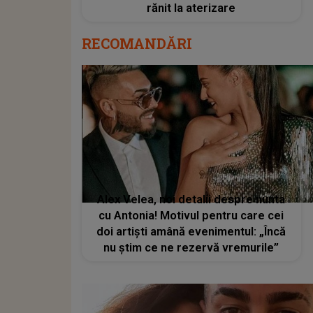
rănit la aterizare
RECOMANDĂRI
Alex Velea, noi detalii despre nunta
cu Antonia! Motivul pentru care cei
doi artiști amână evenimentul: „Încă
nu știm ce ne rezervă vremurile”