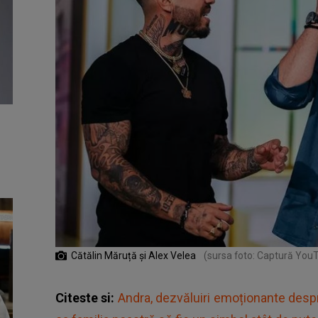
Cătălin Măruță și Alex Velea
(sursa foto: Captură You
Citeste si:
Andra, dezvăluiri emoționante desp