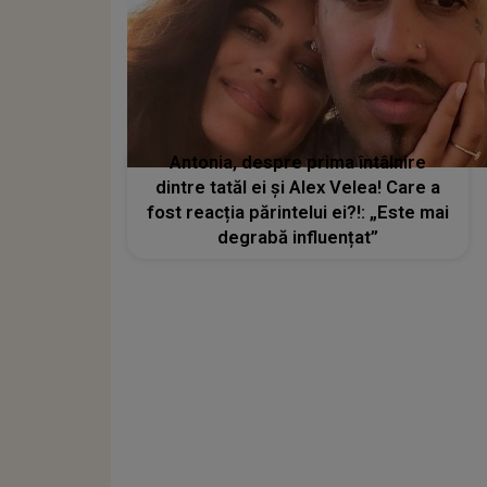
Antonia, despre prima întâlnire
dintre tatăl ei și Alex Velea! Care a
fost reacția părintelui ei?!: „Este mai
degrabă influențat”