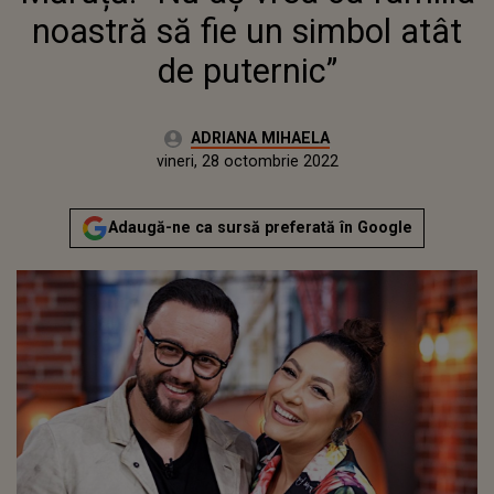
noastră să fie un simbol atât
de puternic”
Autor:
ADRIANA MIHAELA
Publicat:
joi, 28 octombrie 2021
Actualizat:
vineri, 28 octombrie 2022
Adaugă-ne ca sursă preferată în Google