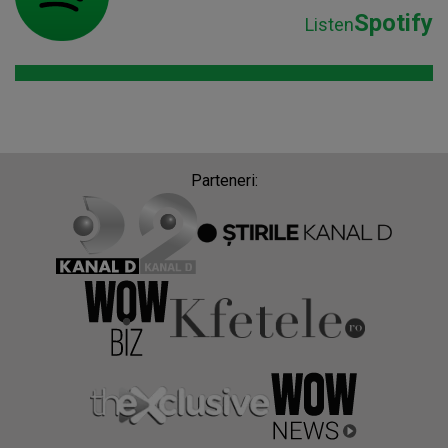
Spotify
Listen
Parteneri: