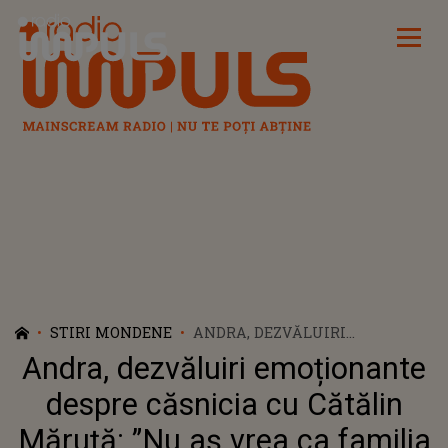
Radio Impuls
STIRI MONDENE
ANDRA, DEZVĂLUIRI
EMOȚIONANTE DESPRE
Andra, dezvăluiri emoționante
CĂSNICIA CU CĂTĂLIN
MĂRUȚĂ: ”NU AȘ VREA CA
despre căsnicia cu Cătălin
FAMILIA NOASTRĂ SĂ FIE UN
Măruță: ”Nu aș vrea ca familia
SIMBOL ATÂT DE PUTERNIC”