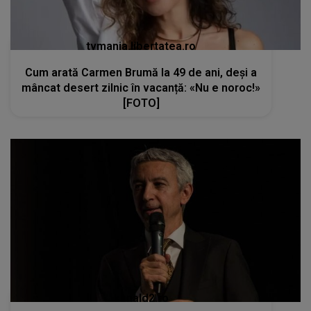
tvmania.libertatea.ro
Cum arată Carmen Brumă la 49 de ani, deși a
mâncat desert zilnic în vacanță: «Nu e noroc!»
[FOTO]
kanald2.ro