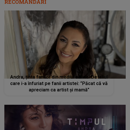
RECOMANDĂRI
Andra, ținta fanilor din mediul online! Detaliul
care i-a înfuriat pe fanii artistei: ”Păcat că vă
apreciam ca artist şi mamă”