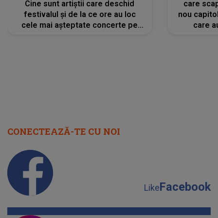
Cine sunt artiștii care deschid
care scap
festivalul și de la ce ore au loc
nou capitol
cele mai așteptate concerte pe
care a
scena principală?
perioadă 
CONECTEAZĂ-TE CU NOI
Facebook
Like