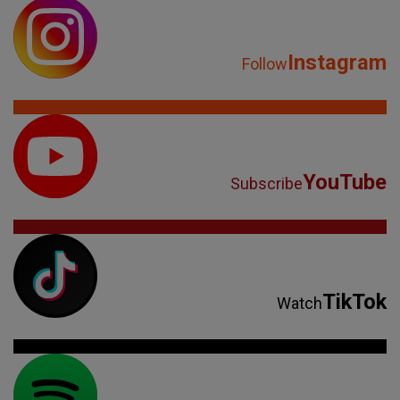
Instagram
Follow
YouTube
Subscribe
TikTok
Watch