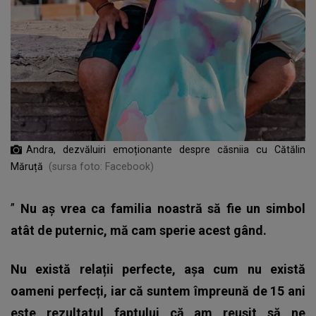
Andra, dezvăluiri emoționante despre căsniia cu Cătălin
Măruță
(sursa foto: Facebook)
”
Nu aș vrea ca familia noastră să fie un simbol
atât de puternic, mă cam sperie acest gând.
Nu există relații perfecte, așa cum nu există
oameni perfecți, iar că suntem împreună de 15 ani
este rezultatul faptului că am reușit să ne