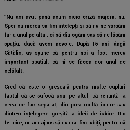
”Nu am avut până acum nicio criză majoră, nu.
Sper ca mereu să fim înțelepți și să nu ne vărsăm
furia unul pe altul, ci să dialogăm sau să ne lăsăm
spațiu, dacă avem nevoie. După 15 ani lângă
Cătălin, aș spune că pentru noi a fost mereu
important spațiul, că ni se făcea dor unul de
celălalt.
Cred că este o greșeală pentru multe cupluri
faptul că se sufocă unul pe altul, că renunță la
ceea ce fac separat, din prea multă iubire sau
dintr-o înțelegere greșită a ideii de iubire. Din
fericire, nu am ajuns să nu mai fim iubiți, pentru că