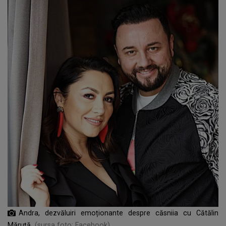
Andra, dezvăluiri emoționante despre căsniia cu Cătălin
Măruță
(sursa foto: Facebook)