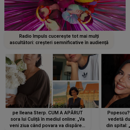
Radio Impuls cucerește tot mai mulți
ascultători: creșteri semnificative în audiență
MESAJUL care a făcut-o să plângă
CE SE Î
pe Ileana Sterp. CUM A APĂRUT
Popescu?
sora lui Culiță în mediul online: „Va
vedetă du
veni ziua când povara va dispărea,
din spital: