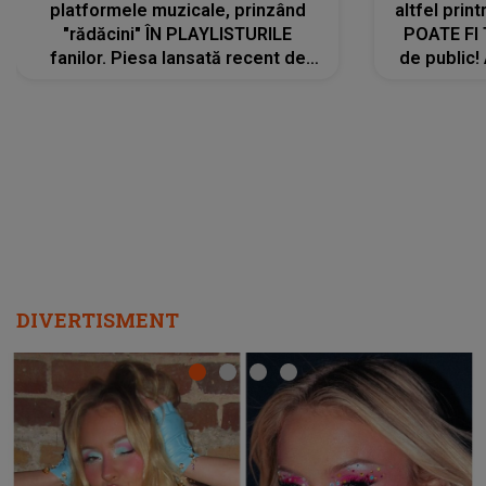
platformele muzicale, prinzând
altfel prin
"rădăcini" ÎN PLAYLISTURILE
POATE FI
fanilor. Piesa lansată recent de
de public!
Ariana Grande îi face pe
a lansat V
ascultători SĂ O ASCULTE PE
REPEAT
DIVERTISMENT