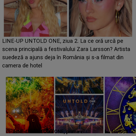
Ce a dezvăluit noua concurentă din "Casa Iubirii" l-a
luat prin surprindere pe Emanuel. CINE ESTE
BĂIATUL VIZAT de Alexandra?! Aflându-se în fața
faptului împlinit, A RECUNOSCUT IMEDIAT: "Am
avut..."
LINE-UP UNTOLD ONE, prima zi.
HOROSCOP 