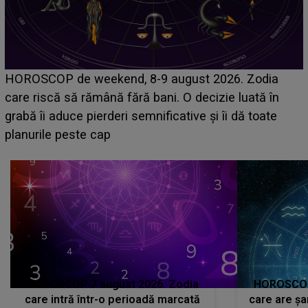
Emanuel a ținut ACEST DETALIU ASCUNS până
acum! În fața Alexandrei, concurentul din Casa Iubirii
face o MĂRTURISIRE NEAȘTEPTATĂ despre mama
sa: "I-am spus și ei în față, eu nu te iubesc pentru
că..."
HOROSCOP 7 august 2026. Zodia
HOROSCOP 
care intră într-o perioadă marcată
care are șa