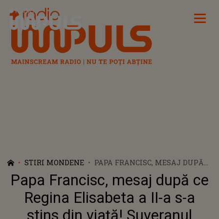
Radio Impuls
STIRI MONDENE
PAPA FRANCISC, MESAJ DUPĂ
CE REGINA ELISABETA A II-A S-
Papa Francisc, mesaj după ce
A STINS DIN VIAȚĂ!
SUVERANUL PONTIF S-A
Regina Elisabeta a II-a s-a
ARĂTAT PROFUND ÎNTRISTAT
stins din viață! Suveranul
DE AFLAREA VEȘTII