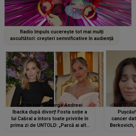
Radio Impuls cucerește tot mai mulți
ascultători: creșteri semnificative în audiență
Cât de bine îi merge Andreei
MĂRTURIA
Ibacka după divorț! Fosta soție a
Pușcău!
lui Cabral a întors toate privirile în
cancer dato
prima zi de UNTOLD: „Parcă ai altă
Berkovich, 
strălucire, emani putere,
accident ru