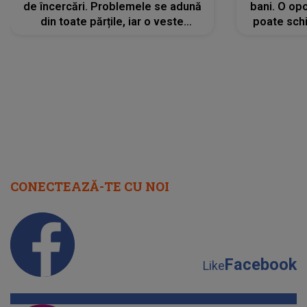
de încercări. Problemele se adună
bani. O opo
din toate părțile, iar o veste
poate schi
neașteptată îi dă planurile peste
la
cap
CONECTEAZĂ-TE CU NOI
Facebook
Like