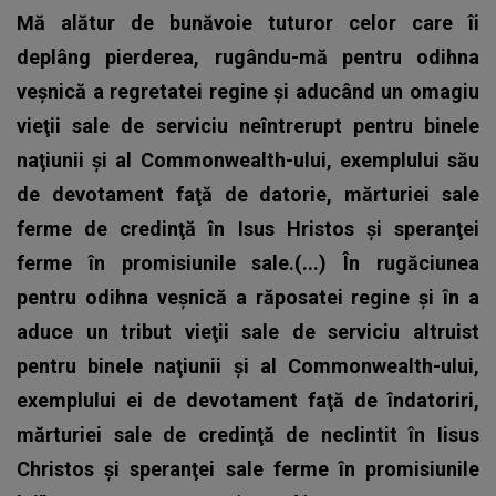
Mă alătur de bunăvoie tuturor celor care îi
deplâng pierderea, rugându-mă pentru odihna
veşnică a regretatei regine şi aducând un omagiu
vieţii sale de serviciu neîntrerupt pentru binele
naţiunii şi al Commonwealth-ului, exemplului său
de devotament faţă de datorie, mărturiei sale
ferme de credinţă în Isus Hristos şi speranţei
ferme în promisiunile sale.(...) În rugăciunea
pentru odihna veşnică a răposatei regine şi în a
aduce un tribut vieţii sale de serviciu altruist
pentru binele naţiunii şi al Commonwealth-ului,
exemplului ei de devotament faţă de îndatoriri,
mărturiei sale de credinţă de neclintit în Iisus
Christos şi speranţei sale ferme în promisiunile