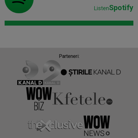
Spotify
Listen
Parteneri: