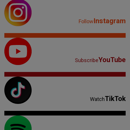
Instagram
Follow
YouTube
Subscribe
TikTok
Watch