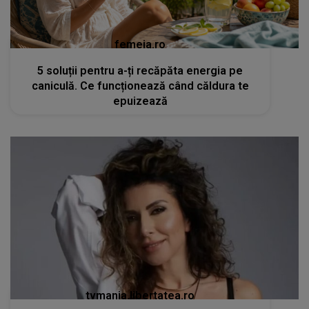
femeia.ro
5 soluții pentru a-ți recăpăta energia pe
caniculă. Ce funcționează când căldura te
epuizează
tvmania.libertatea.ro