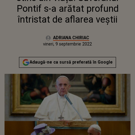
Pontif s-a arătat profund
întristat de aflarea veștii
Autor:
ADRIANA CHIRIAC
Publicat:
vineri, 9 septembrie 2022
Actualizat:
vineri, 9 septembrie 2022
Adaugă-ne ca sursă preferată în Google