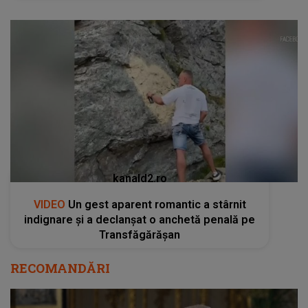
kanald2.ro
VIDEO
Un gest aparent romantic a stârnit
indignare și a declanșat o anchetă penală pe
Transfăgărășan
RECOMANDĂRI