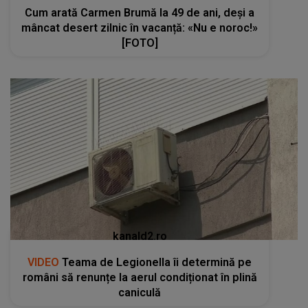
Cum arată Carmen Brumă la 49 de ani, deși a
mâncat desert zilnic în vacanță: «Nu e noroc!»
[FOTO]
kanald2.ro
VIDEO
Teama de Legionella îi determină pe
români să renunțe la aerul condiționat în plină
caniculă