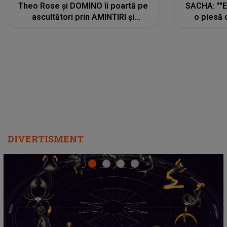
Theo Rose și DOMINO îi poartă pe
SACHA: ""E
ascultători prin AMINTIRI și
o piesă 
REGĂSIRI, iar drumul emoțiilor
imediat pre
trece prin sufletul publicului:
cu mine șt
"Pentru toți cei care au plecat
păstrăm do
departe ca să le fie mai bine"
DIVERTISMENT