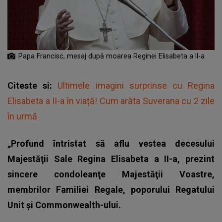
Papa Francisc, mesaj după moarea Reginei Elisabeta a II-a
Citeste si:
Ultimele imagini surprinse cu Regina
Elisabeta a II-a în viață! Cum arăta Suverana cu 2 zile
în urmă
„Profund întristat să aflu vestea decesului
Majestăţii Sale Regina Elisabeta a II-a, prezint
sincere condoleanţe Majestăţii Voastre,
membrilor Familiei Regale, poporului Regatului
Unit şi Commonwealth-ului.