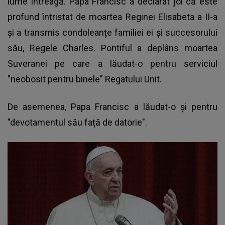
lume întreagă. Papa Francisc a declarat joi că este
profund întristat de moartea Reginei Elisabeta a II-a
și a transmis condoleanțe familiei ei și succesorului
său, Regele Charles. Pontiful a deplâns moartea
Suveranei pe care a lăudat-o pentru serviciul
"neobosit pentru binele" Regatului Unit.
De asemenea, Papa Francisc a lăudat-o și pentru
"devotamentul său față de datorie".