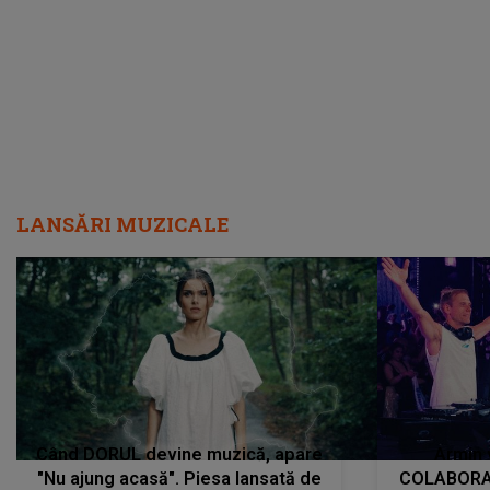
încredere, siguranță...”
Dacă nu 
LANSĂRI MUZICALE
Când DORUL devine muzică, apare
Armin 
"Nu ajung acasă". Piesa lansată de
COLABORAR