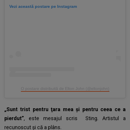
Vezi această postare pe Instagram
O postare distribuită de Elton John (@eltonjohn)
„Sunt trist pentru ţara mea şi pentru ceea ce a
pierdut”
, este mesajul scris
Sting
. Artistul a
recunoscut și că a plâns.