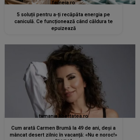
femeia.ro
5 soluții pentru a-ți recăpăta energia pe
caniculă. Ce funcționează când căldura te
epuizează
tvmania.libertatea.ro
Cum arată Carmen Brumă la 49 de ani, deși a
mâncat desert zilnic în vacanță: «Nu e noroc!»