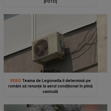
[FOTO]
kanald2.ro
VIDEO
Teama de Legionella îi determină pe
români să renunțe la aerul condiționat în plină
caniculă