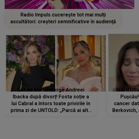
Radio Impuls cucerește tot mai mulți
ascultători: creșteri semnificative în audiență
Cât de bine îi merge Andreei
MĂRTURIA
Ibacka după divorț! Fosta soție a
Pușcău!
lui Cabral a întors toate privirile în
cancer dato
prima zi de UNTOLD: „Parcă ai altă
Berkovich, 
strălucire, emani putere,
accident ru
încredere, siguranță...”
Dacă nu 