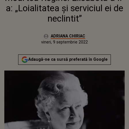
a: „Loialitatea și serviciul ei de
neclintit”
Autor:
ADRIANA CHIRIAC
Publicat:
vineri, 9 septembrie 2022
Actualizat:
vineri, 9 septembrie 2022
Adaugă-ne ca sursă preferată în Google