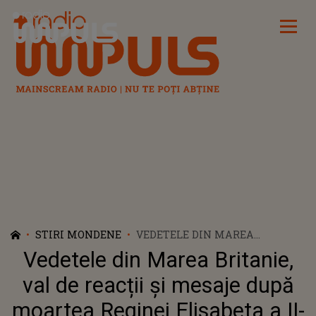
Radio Impuls
STIRI MONDENE
VEDETELE DIN MAREA
BRITANIE, VAL DE REACȚII ȘI
Vedetele din Marea Britanie,
MESAJE DUPĂ MOARTEA
REGINEI ELISABETA A II-A:
val de reacții și mesaje după
„LOIALITATEA ȘI SERVICIUL EI
moartea Reginei Elisabeta a II-
DE NECLINTIT”