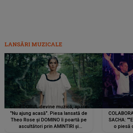
LANSĂRI MUZICALE
Când DORUL devine muzică, apare
Armin 
"Nu ajung acasă". Piesa lansată de
COLABORAR
Theo Rose și DOMINO îi poartă pe
SACHA: ""E
ascultători prin AMINTIRI și
o piesă 
REGĂSIRI, iar drumul emoțiilor
imediat pre