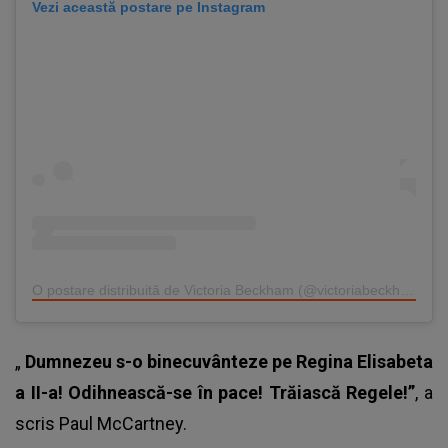
Vezi această postare pe Instagram
O postare distribuită de Victoria Beckham (@victoriabeckham)
„
Dumnezeu s-o binecuvânteze pe Regina Elisabeta
a II-a! Odihnească-se în pace! Trăiască Regele!”
, a
scris Paul McCartney.