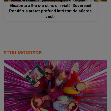
Papa Francisc, mesaj după ce Regina
Elisabeta a II-a s-a stins din viață! Suveranul
Pontif s-a arătat profund întristat de aflarea
veștii
STIRI MONDENE