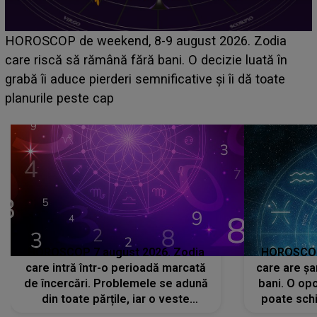
Emanuel a ținut ACEST DETALIU ASCUNS până
acum! În fața Alexandrei, concurentul din Casa Iubirii
face o MĂRTURISIRE NEAȘTEPTATĂ despre mama
sa: "I-am spus și ei în față, eu nu te iubesc pentru
că..."
HOROSCOP 7 august 2026. Zodia
HOROSCOP 
care intră într-o perioadă marcată
care are șa
de încercări. Problemele se adună
bani. O opo
din toate părțile, iar o veste
poate schi
neașteptată îi dă planurile peste
la