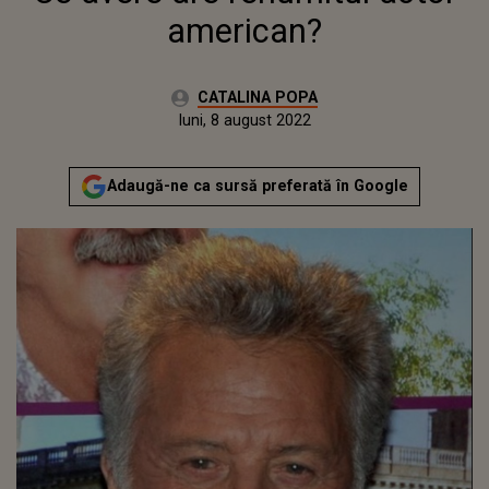
american?
Autor:
CATALINA POPA
Publicat:
luni, 8 august 2022
Actualizat:
luni, 8 august 2022
Adaugă-ne ca sursă preferată în Google