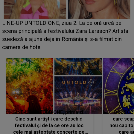
Ce a dezvăluit noua concurentă din "Casa Iubirii" l-a
luat prin surprindere pe Emanuel. CINE ESTE
BĂIATUL VIZAT de Alexandra?! Aflându-se în fața
faptului împlinit, A RECUNOSCUT IMEDIAT: "Am
avut..."
LINE-UP UNTOLD ONE, prima zi.
HOROSCOP 
Cine sunt artiștii care deschid
care scap
festivalul și de la ce ore au loc
nou capitol
cele mai așteptate concerte pe
care a