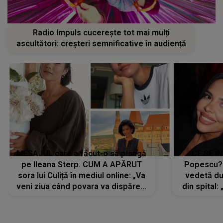
Radio Impuls cucerește tot mai mulți
ascultători: creșteri semnificative în audiență
MESAJUL care a făcut-o să plângă
CE SE Î
pe Ileana Sterp. CUM A APĂRUT
Popescu?
sora lui Culiță în mediul online: „Va
vedetă du
veni ziua când povara va dispărea,
din spital:
iar lacrimile...”