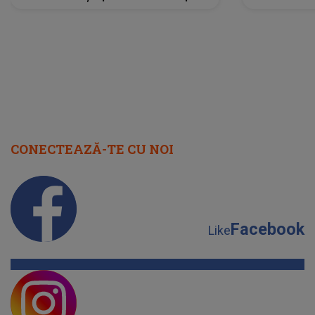
scena principală?
perioadă 
CONECTEAZĂ-TE CU NOI
Facebook
Like