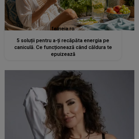
femeia.ro
5 soluții pentru a-ți recăpăta energia pe
caniculă. Ce funcționează când căldura te
epuizează