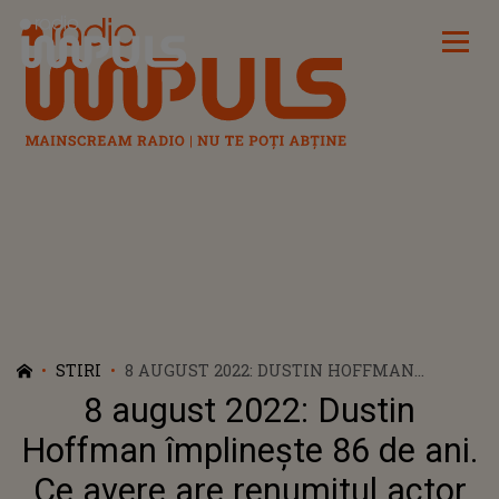
Radio Impuls
STIRI
8 AUGUST 2022: DUSTIN HOFFMAN
ÎMPLINEȘTE 86 DE ANI. CE AVERE ARE
8 august 2022: Dustin
RENUMITUL ACTOR AMERICAN?
Hoffman împlinește 86 de ani.
Ce avere are renumitul actor