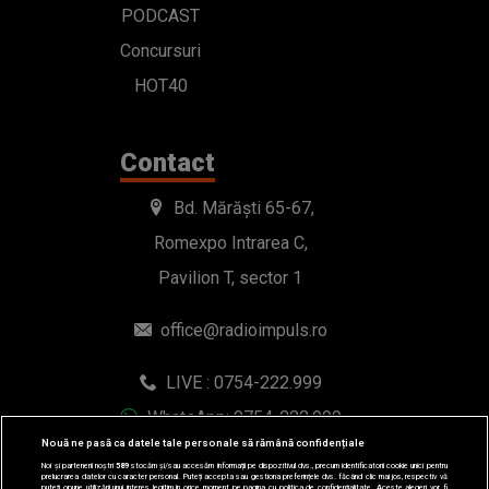
PODCAST
Concursuri
HOT40
Contact
Bd. Mărăști 65-67,
Romexpo Intrarea C,
Pavilion T, sector 1
office@radioimpuls.ro
LIVE : 0754-222.999
WhatsApp: 0754-222.999
Nouă ne pasă ca datele tale personale să rămână confidențiale
Noi și partenerii noștri
589
stocăm și/sau accesăm informații pe dispozitivul dvs., precum identificatorii cookie unici pentru
prelucrarea datelor cu caracter personal. Puteți accepta sau gestiona preferințele dvs. făcând clic mai jos, respectiv vă
puteți opune utilizării unui interes legitim în orice moment pe pagina cu politica de confidențialitate. Aceste alegeri vor fi