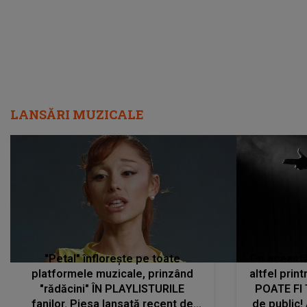
LANSĂRI MUZICALE
"Petal" înflorește pe toate
De această 
platformele muzicale, prinzând
altfel prin
"rădăcini" ÎN PLAYLISTURILE
POATE FI
fanilor. Piesa lansată recent de
de public!