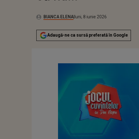
Publicat:
Autor:
luni, 8 iunie 2026
Actualizat:
BIANCA ELENA
luni, 8 iunie 2026
Adaugă-ne ca sursă preferată în Google