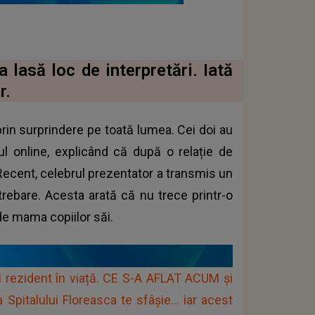
 lasă loc de interpretări. Iată
r.
prin surprindere pe toată lumea. Cei doi au
ul online, explicând că după o relație de
 Recent, celebrul prezentator a transmis un
ebare. Acesta arată că nu trece printr-o
e mama copiilor săi.
ezident în viață. CE S-A AFLAT ACUM şi
pitalului Floreasca te sfâşie... iar acest