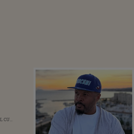
L CU
ELES
IS DE CABRAL