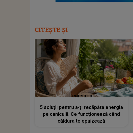
CITEȘTE ȘI
femeia.ro
5 soluții pentru a-ți recăpăta energia
pe caniculă. Ce funcționează când
căldura te epuizează