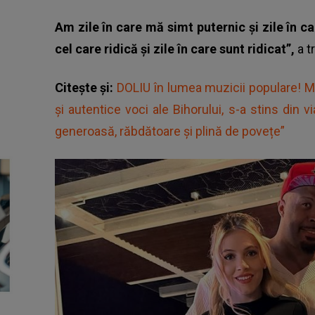
Am zile în care mă simt puternic și zile în ca
cel care ridică și zile în care sunt ridicat”,
a t
Citește și:
DOLIU în lumea muzicii populare! M
și autentice voci ale Bihorului, s-a stins din v
generoasă, răbdătoare și plină de povețe”