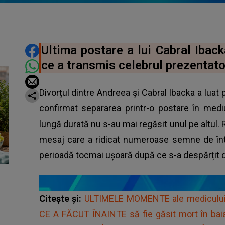
DISTRIBUIE ARTICOLUL
Ultima postare a lui Cabral Ibacka
ce a transmis celebrul prezentato
Divorțul dintre Andreea și Cabral Ibacka a luat 
confirmat separarea printr-o postare în medi
lungă durată nu s-au mai regăsit unul pe altul.
mesaj care a ridicat numeroase semne de într
perioadă tocmai ușoară după ce s-a despărțit d
Citește și:
ULTIMELE MOMENTE ale medicului r
CE A FĂCUT ÎNAINTE să fie găsit mort în baia S