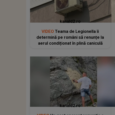
kanald2.ro
VIDEO
Teama de Legionella îi
determină pe români să renunțe la
aerul condiționat în plină caniculă
kanald2.ro