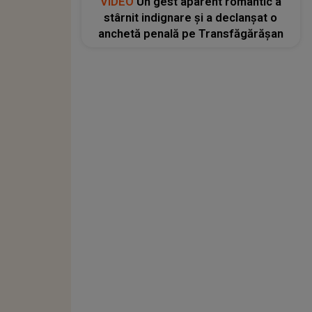
VIDEO
Un gest aparent romantic a
stârnit indignare și a declanșat o
anchetă penală pe Transfăgărășan