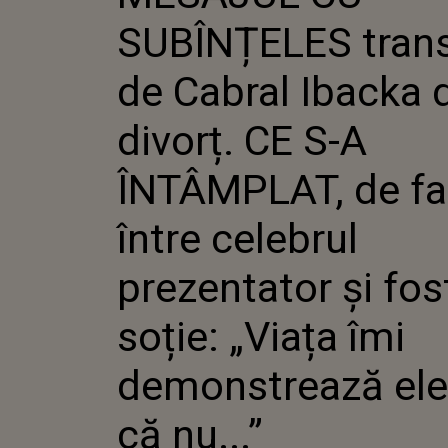
IBACKA 
SUBÎNȚELES tran
CE S-A 
FAPT, Î
PREZENT
de Cabral Ibacka
SOȚIE: „
DEMONS
divorț. CE S-A
ELEGANT,
ÎNTÂMPLAT, de fa
între celebrul
prezentator și fos
soție: „Viața îmi
demonstrează ele
că nu...”