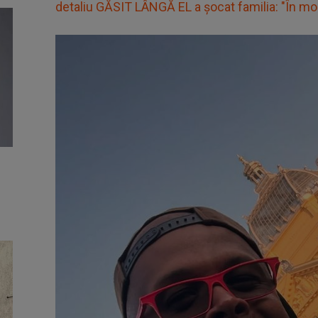
detaliu GĂSIT LÂNGĂ EL a şocat familia: "În mom