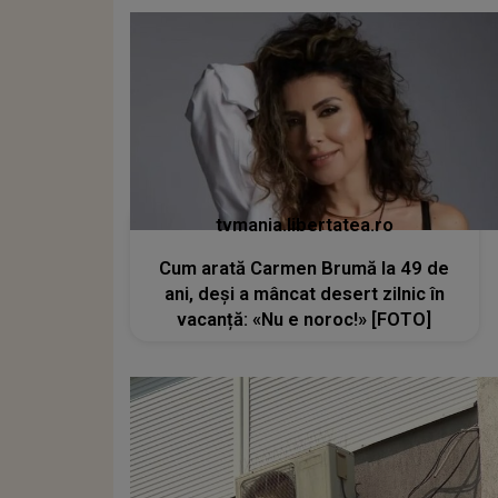
tvmania.libertatea.ro
Cum arată Carmen Brumă la 49 de
ani, deși a mâncat desert zilnic în
vacanță: «Nu e noroc!» [FOTO]