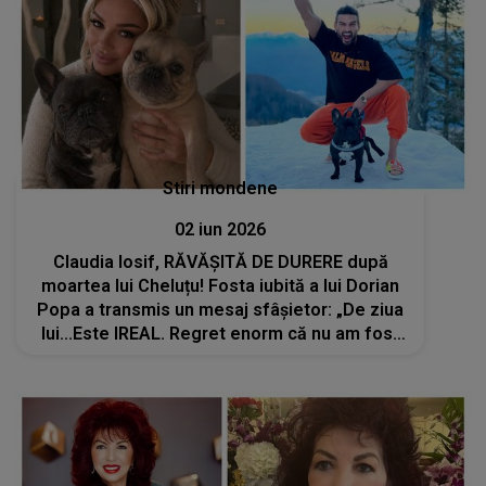
Stiri mondene
02 iun 2026
Claudia Iosif, RĂVĂȘITĂ DE DURERE după
moartea lui Cheluțu! Fosta iubită a lui Dorian
Popa a transmis un mesaj sfâșietor: „De ziua
lui...Este IREAL. Regret enorm că nu am fost
lângă tine...”