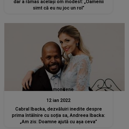
dar a rămas același om modest: „Oamenii
simt că eu nu joc un rol”
Stiri mondene
12 ian 2022
Cabral Ibacka, dezvăluiri inedite despre
prima întâlnire cu soția sa, Andreea Ibacka:
„Am zis: Doamne ajută cu așa ceva”