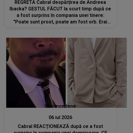
REGRETĂ Cabral despărțirea de Andreea
Ibacka? GESTUL FĂCUT la scurt timp după ce
a fost surprins în compania unei tinere:
"Poate sunt prost, poate am fost orb. Erai
pacea mea, acum ești..."
Stiri mondene
06 iul 2026
Cabral REACȚIONEAZĂ după ce a fost
surprins în compania unei domnișoare. CE