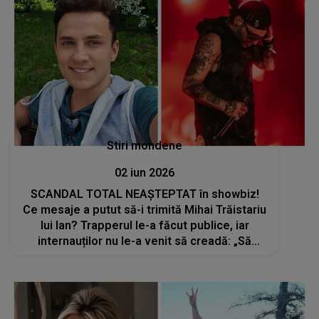
Stiri mondene
02 iun 2026
SCANDAL TOTAL NEAȘTEPTAT în showbiz!
Ce mesaje a putut să-i trimită Mihai Trăistariu
lui Ian? Trapperul le-a făcut publice, iar
internauților nu le-a venit să creadă: „Să
vedeți adevărata față...”