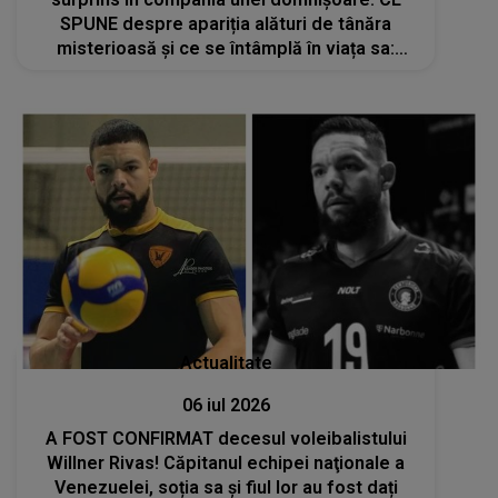
SPUNE despre apariția alături de tânăra
misterioasă și ce se întâmplă în viața sa:
"Zi..."
Actualitate
06 iul 2026
A FOST CONFIRMAT decesul voleibalistului
Willner Rivas! Căpitanul echipei naţionale a
Venezuelei, soția sa și fiul lor au fost dați