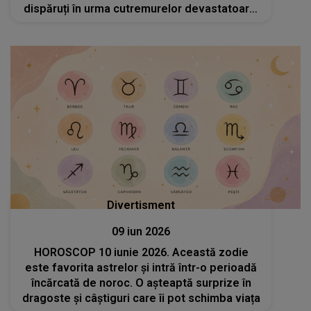
dispăruți în urma cutremurelor devastatoare:
„Speranţa lasă loc unei tristeţi profunde.
Suntem devastați...”
Divertisment
09 iun 2026
HOROSCOP 10 iunie 2026. Această zodie
este favorita astrelor și intră într-o perioadă
încărcată de noroc. O așteaptă surprize în
dragoste și câștiguri care îi pot schimba viața