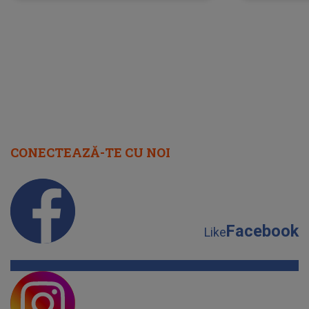
neașteptată îi dă planurile peste
la
cap
CONECTEAZĂ-TE CU NOI
Facebook
Like