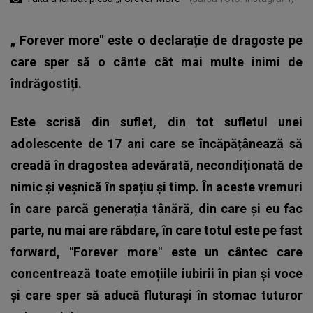
„
Forever more
" este o declarație de dragoste pe
care sper să o cânte cât mai multe inimi de
îndrăgostiți.
Este scrisă din suflet, din tot sufletul unei
adolescente de 17 ani care se încăpățânează să
creadă în dragostea adevărată, necondiționată de
nimic și veșnică în spațiu și timp. În aceste vremuri
în care parcă generația tânără, din care și eu fac
parte, nu mai are răbdare, în care totul este pe fast
forward, "Forever more" este un cântec care
concentrează toate emoțiile iubirii în pian și voce
și care sper să aducă fluturași în stomac tuturor