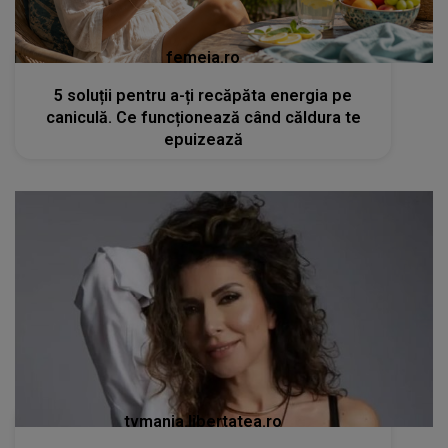
femeia.ro
5 soluții pentru a-ți recăpăta energia pe
caniculă. Ce funcționează când căldura te
epuizează
tvmania.libertatea.ro