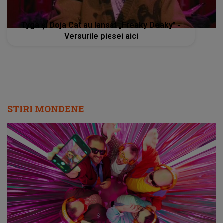
Tyga și Doja Cat au lansat „Freaky Deaky” -
Versurile piesei aici
STIRI MONDENE