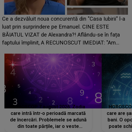
Ce a dezvăluit noua concurentă din "Casa Iubirii" l-a
luat prin surprindere pe Emanuel. CINE ESTE
BĂIATUL VIZAT de Alexandra?! Aflându-se în fața
faptului împlinit, A RECUNOSCUT IMEDIAT: "Am
avut..."
HOROSCOP 7 august 2026. Zodia
HOROSCOP 
care intră într-o perioadă marcată
care are șa
de încercări. Problemele se adună
bani. O opo
din toate părțile, iar o veste
poate schi