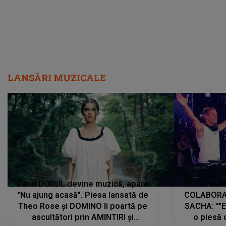
LANSĂRI MUZICALE
Când DORUL devine muzică, apare
Armin 
"Nu ajung acasă". Piesa lansată de
COLABORAR
Theo Rose și DOMINO îi poartă pe
SACHA: ""E
ascultători prin AMINTIRI și
o piesă 