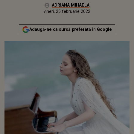
Autor:
ADRIANA MIHAELA
Publicat:
vineri, 25 februarie 2022
Actualizat:
vineri, 25 februarie 2022
Adaugă-ne ca sursă preferată în Google