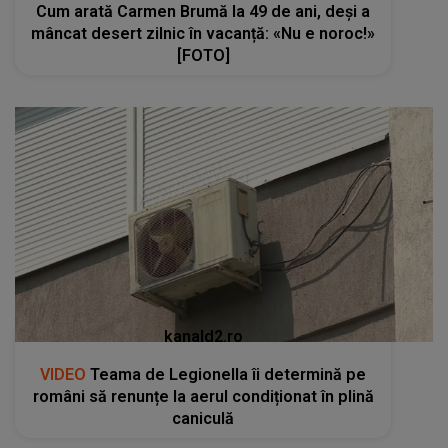
Cum arată Carmen Brumă la 49 de ani, deși a
mâncat desert zilnic în vacanță: «Nu e noroc!»
[FOTO]
kanald2.ro
VIDEO
Teama de Legionella îi determină pe
români să renunțe la aerul condiționat în plină
caniculă