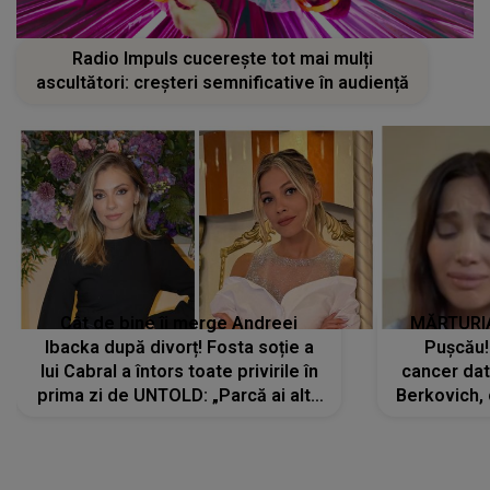
Radio Impuls cucerește tot mai mulți
ascultători: creșteri semnificative în audiență
Cât de bine îi merge Andreei
MĂRTURIA
Ibacka după divorț! Fosta soție a
Pușcău!
lui Cabral a întors toate privirile în
cancer dato
prima zi de UNTOLD: „Parcă ai altă
Berkovich, 
strălucire, emani putere,
accident ru
încredere, siguranță...”
Dacă nu 