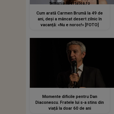
tvmania.libertatea.ro
Cum arată Carmen Brumă la 49 de
ani, deși a mâncat desert zilnic în
vacanță: «Nu e noroc!» [FOTO]
kanald2.ro
Momente dificile pentru Dan
Diaconescu. Fratele lui s-a stins din
viață la doar 60 de ani