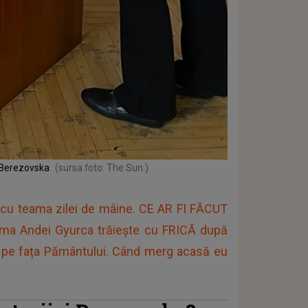
a Berezovska
(sursa foto: The Sun )
cu teama zilei de mâine. CE AR FI FĂCUT
 Mama Andei Gyurca trăiește cu FRICĂ după
t pe fața Pământului. Când merg acasă eu