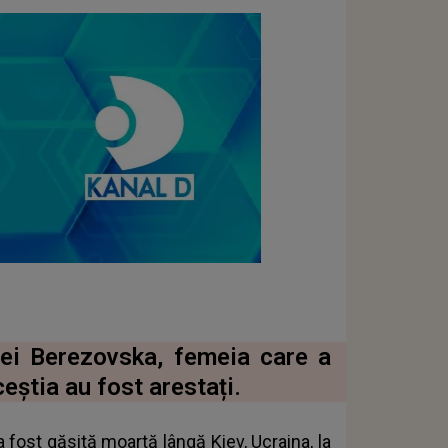
iei Berezovska, femeia care a
știa au fost arestați.
 fost găsită moartă lângă Kiev, Ucraina, la