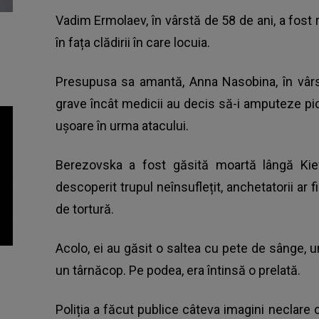
Vadim Ermolaev, în vârstă de 58 de ani, a fost r
în fața clădirii în care locuia.
Presupusa sa amantă, Anna Nasobina, în vârstă
grave încât medicii au decis să-i amputeze pici
ușoare în urma atacului.
Berezovska a fost găsită moartă lângă Kiev
descoperit trupul neînsuflețit, anchetatorii ar f
de tortură.
Acolo, ei au găsit o saltea cu pete de sânge, 
un târnăcop. Pe podea, era întinsă o prelată.
Poliția a făcut publice câteva imagini neclare c