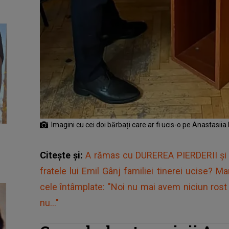
Imagini cu cei doi bărbați care ar fi ucis-o pe Anastasii
Citește și:
A rămas cu DUREREA PIERDERII și 
fratele lui Emil Gânj familiei tinerei ucise?
cele întâmplate: "Noi nu mai avem niciun ros
nu..."