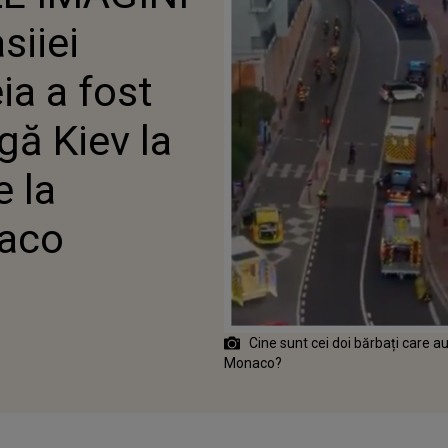
AR CÂTEVA ZILE DE LA
siiei
L DIN MONACO
a a fost
gă Kiev la
e la
naco
Cine sunt cei doi bărbați care a
Monaco?