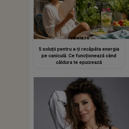
femeia.ro
5 soluții pentru a-ți recăpăta energia
pe caniculă. Ce funcționează când
căldura te epuizează