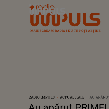
Radio Impuls
RADIO IMPULS
ACTUALITATE
AU APĂRUT
UCIGAȘII 
Au apărut PRIME
FEMEIA A 