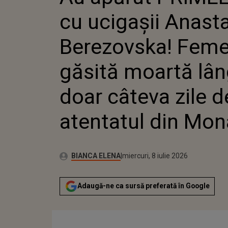
KIEV LA DO
cu ucigașii Anasta
ATENTATU
Berezovska! Femei
găsită moartă lân
doar câteva zile d
atentatul din Mo
Publicat:
Autor:
miercuri, 8 iulie 2026
Actualizat:
BIANCA ELENA
miercuri, 8 iulie 2026
Adaugă-ne ca sursă preferată în Google