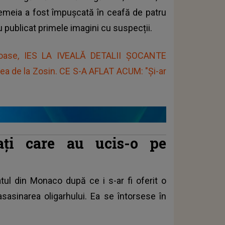
Femeia a fost împușcată în ceafă de patru
 au publicat primele imagini cu suspecții.
reroase, IES LA IVEALĂ DETALII ȘOCANTE
rea de la Zosin. CE S-A AFLAT ACUM: "Și-ar
ați care au ucis-o pe
tul din Monaco după ce i s-ar fi oferit o
sasinarea oligarhului. Ea se întorsese în