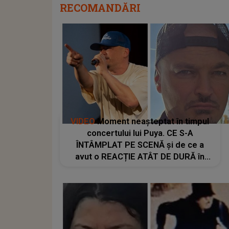
RECOMANDĂRI
VIDEO
Moment neașteptat în timpul
concertului lui Puya. CE S-A
ÎNTÂMPLAT PE SCENĂ și de ce a
avut o REACȚIE ATÂT DE DURĂ în
fața tuturor: "Ferească Dumnezeu!
Băi, fraților, hai ca să înțelegeți: aici,
când se..."