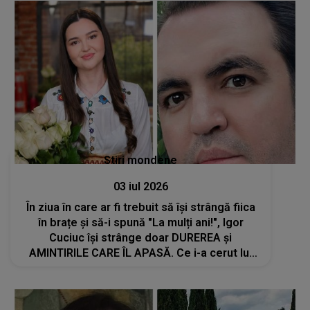
Stiri mondene
03 iul 2026
În ziua în care ar fi trebuit să își strângă fiica
în brațe și să-i spună "La mulți ani!", Igor
Cuciuc își strânge doar DUREREA și
AMINTIRILE CARE ÎL APASĂ. Ce i-a cerut lui
Dumnezeu printre lacrimi: "Am o singură
rugăminte..."