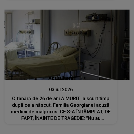
închiriată în urma atacului
Actualitate
03 iul 2026
O tânără de 26 de ani A MURIT la scurt timp
după ce a născut. Familia Georgianei acuză
medicii de malpraxis. CE S-A ÎNTÂMPLAT, DE
FAPT, ÎNAINTE DE TRAGEDIE: "Nu au
consultat-o pentru a-i prescrie un tratament
adecvat, ci i-au..."