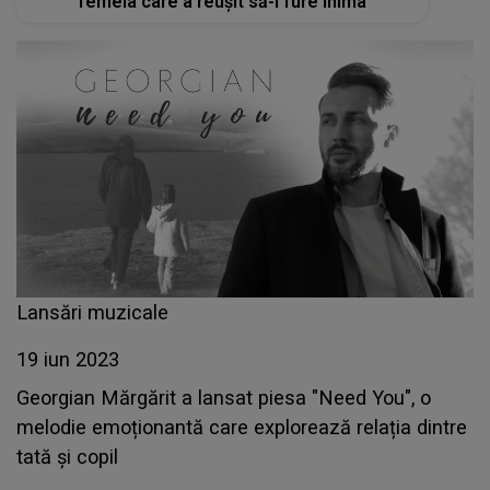
femeia care a reușit să-i fure inima
Lansări muzicale
19 iun 2023
Georgian Mărgărit a lansat piesa "Need You", o
melodie emoționantă care explorează relația dintre
tată și copil