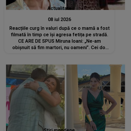
Actualitate
08 iul 2026
Reacțiile curg în valuri după ce o mamă a fost
filmată în timp ce își agresa fetița pe stradă.
CE ARE DE SPUS Miruna Ioani: „Ne-am
obișnuit să fim martori, nu oameni”. Cei doi
copii ai femeii de 43 de ani au fost preluați
de bunica paternă
Stiri mondene