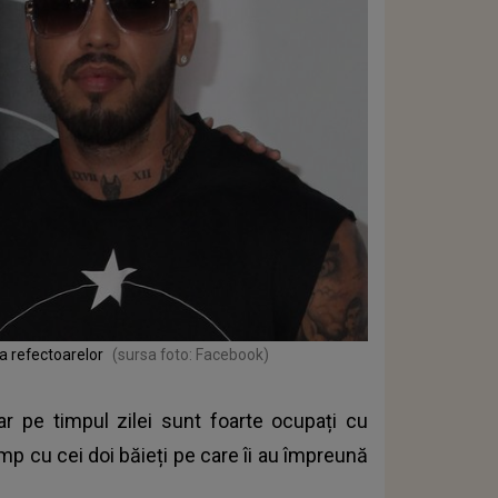
na refectoarelor
(sursa foto: Facebook)
r pe timpul zilei sunt foarte ocupați cu
imp cu cei doi băieți pe care îi au împreună