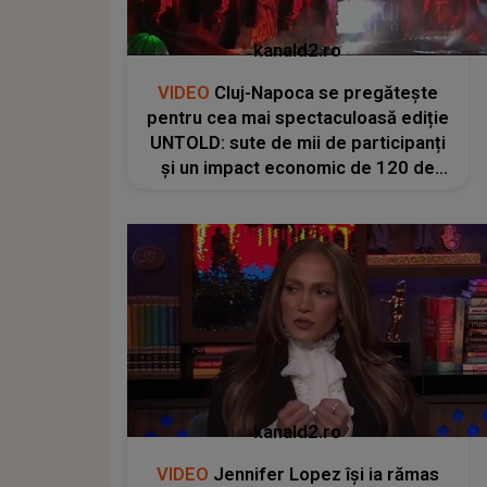
kanald2.ro
VIDEO
Cluj-Napoca se pregătește
pentru cea mai spectaculoasă ediție
UNTOLD: sute de mii de participanți
și un impact economic de 120 de
milioane de euro
kanald2.ro
VIDEO
Jennifer Lopez își ia rămas