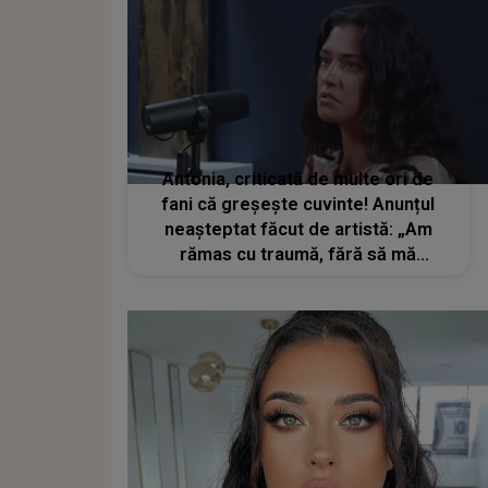
Antonia, criticată de multe ori de
fani că greșește cuvinte! Anunțul
neașteptat făcut de artistă: „Am
rămas cu traumă, fără să mă
victimizez”