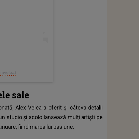
iamvelea)
le sale
ionată,
Alex Velea
a oferit și câteva detalii
un studio și acolo lansează mulți artiști pe
nuare, fiind marea lui pasiune.