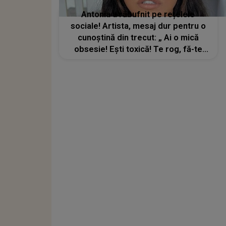
Antonia a răbufnit pe rețelele
sociale! Artista, mesaj dur pentru o
cunoștină din trecut: „ Ai o mică
obsesie! Ești toxică! Te rog, fă-te
bine!”