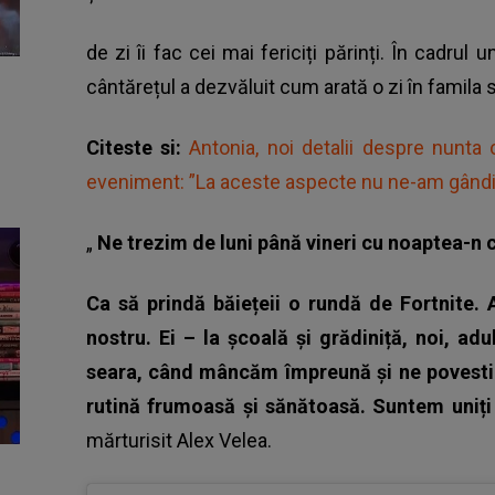
de zi îi fac cei mai fericiți părinți. În cadrul 
cântărețul a dezvăluit cum arată o zi în famila s
Citeste si:
Antonia, noi detalii despre nunta 
eveniment: ”La aceste aspecte nu ne-am gândi
„
Ne trezim de luni până vineri cu noaptea-n 
Ca să prindă băiețeii o rundă de Fortnite
nostru. Ei – la școală și grădiniță, noi, adu
seara, când mâncăm împreună și ne povestim
rutină frumoasă și sănătoasă. Suntem uniți 
mărturisit Alex Velea.