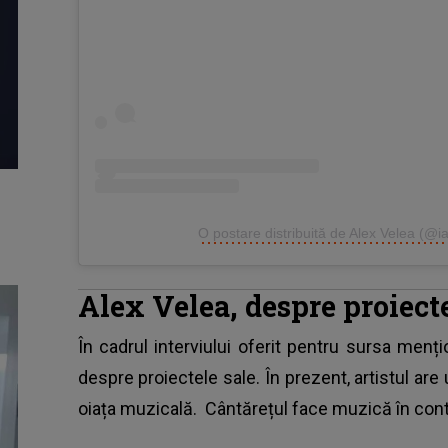
O postare distribuită de Alex Velea (@
Alex Velea, despre proiecte
În cadrul interviului oferit pentru sursa menț
despre proiectele sale. În prezent, artistul are 
oiața muzicală. Cântărețul face muzică în conti