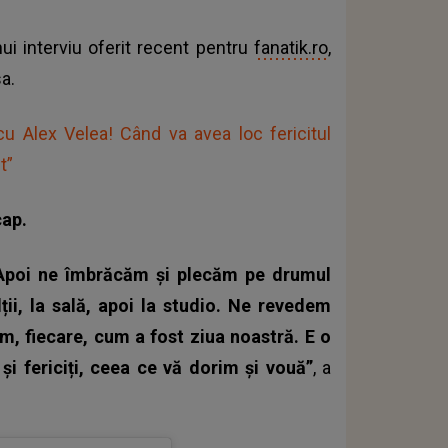
unui interviu oferit recent pentru
fanatik.ro
,
a.
cu Alex Velea! Când va avea loc fericitul
t”
cap.
. Apoi ne îmbrăcăm și plecăm pe drumul
lții, la sală, apoi la studio. Ne revedem
, fiecare, cum a fost ziua noastră. E o
și fericiți, ceea ce vă dorim și vouă”
, a