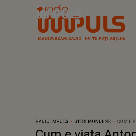
Radio Impuls
RADIO IMPULS
STIRI MONDENE
CUM E V
ALEX VE
Cum e viața Antoni
LUMINA 