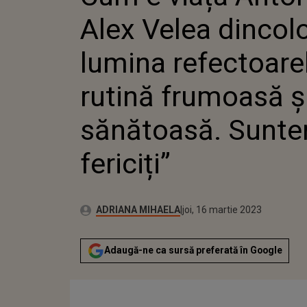
RUTINĂ
Alex Velea dincol
SĂNĂTOA
FERICIȚ
lumina refectoarel
rutină frumoasă ș
sănătoasă. Suntem
fericiți”
Publicat:
Autor:
miercuri, 16 martie 2022
Actualizat:
ADRIANA MIHAELA
joi, 16 martie 2023
Adaugă-ne ca sursă preferată în Google