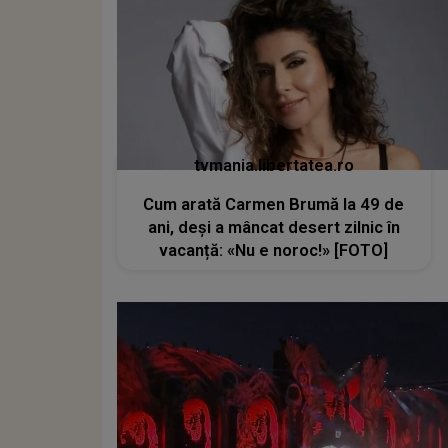
tvmania.libertatea.ro
Cum arată Carmen Brumă la 49 de
ani, deși a mâncat desert zilnic în
vacanță: «Nu e noroc!» [FOTO]