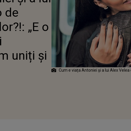
 FRUMOASĂ ȘI
o de
SĂ. SUNTEM UNIȚI ȘI
I”
or?!: „E o
i
 uniți și
Cum e viața Antoniei și a lui Alex Velea