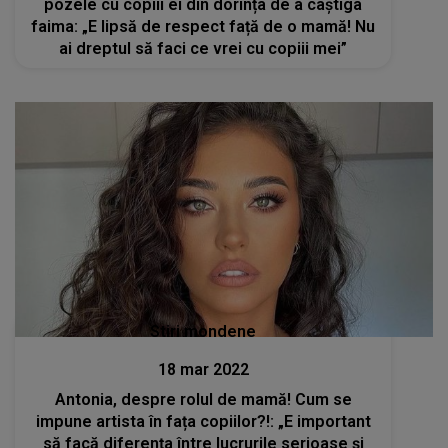
pozele cu copiii ei din dorința de a câștiga
faima: „E lipsă de respect față de o mamă! Nu
ai dreptul să faci ce vrei cu copiii mei”
Stiri mondene
18 mar 2022
Antonia, despre rolul de mamă! Cum se
impune artista în fața copiilor?!: „E important
să facă diferenţa între lucrurile serioase şi