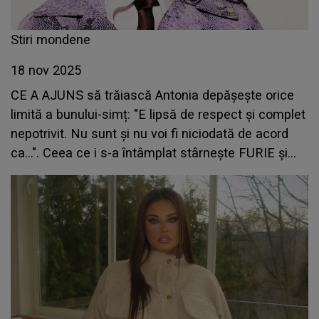
Stiri mondene
18 nov 2025
CE A AJUNS să trăiască Antonia depășește orice
limită a bunului-simț: "E lipsă de respect și complet
nepotrivit. Nu sunt și nu voi fi niciodată de acord
ca...". Ceea ce i s-a întâmplat stârnește FURIE și
INDIGNARE peste tot. NU mai tace. NU mai
acceptă