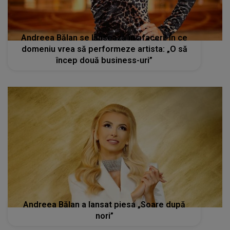
Andreea Bălan se lansează în afaceri! În ce
domeniu vrea să performeze artista: „O să
încep două business-uri”
Andreea Bălan a lansat piesa „Soare după
nori”