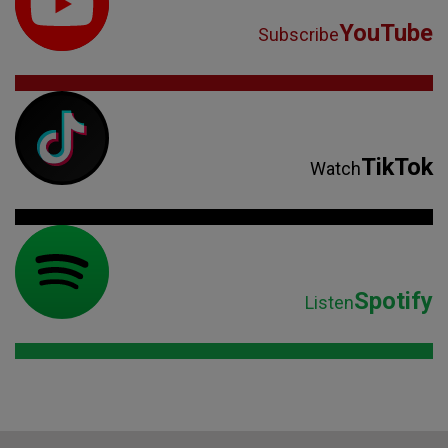
YouTube
Subscribe
TikTok
Watch
Spotify
Listen