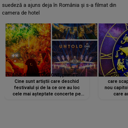
BĂIATUL VIZAT de Alexandra?! Aflându-se în fața
faptului împlinit, A RECUNOSCUT IMEDIAT: "Am
avut..."
LINE-UP UNTOLD ONE, prima zi.
HOROSCOP 
Cine sunt artiștii care deschid
care scap
festivalul și de la ce ore au loc
nou capitol
cele mai așteptate concerte pe
care a
scena principală?
perioadă 