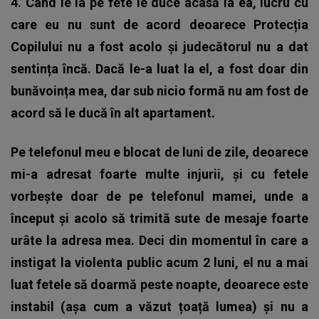
4. Când le ia pe fete le duce acasă la ea, lucru cu
care eu nu sunt de acord deoarece Protecția
Copilului nu a fost acolo și judecătorul nu a dat
sentința încă. Dacă le-a luat la el, a fost doar din
bunăvoința mea, dar sub nicio formă nu am fost de
acord să le ducă în alt apartament.
Pe telefonul meu e blocat de luni de zile, deoarece
mi-a adresat foarte multe injurii, și cu fetele
vorbește doar de pe telefonul mamei, unde a
început și acolo să trimită sute de mesaje foarte
urâte la adresa mea. Deci din momentul în care a
instigat la violenta public acum 2 luni, el nu a mai
luat fetele să doarmă peste noapte, deoarece este
instabil (așa cum a văzut țoață lumea) și nu a