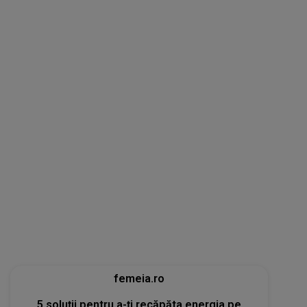
femeia.ro
5 soluții pentru a-ți recăpăta energia pe