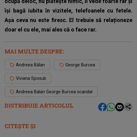
ocupă deloc, nu plătește nimic, îi vede foarte rar și
își bagă iubita în vizitele, telefoanele cu fetele.
Așa ceva nu este firesc. El trebuie să relaționeze
doar el cu ele, mai ales că o face rar.
MAI MULTE DESPRE:
Andreea Bălan
George Burcea
Viviana Sposub
Andreea Balan George Burcea scandal
DISTRIBUIE ARTICOLUL
CITEȘTE ȘI