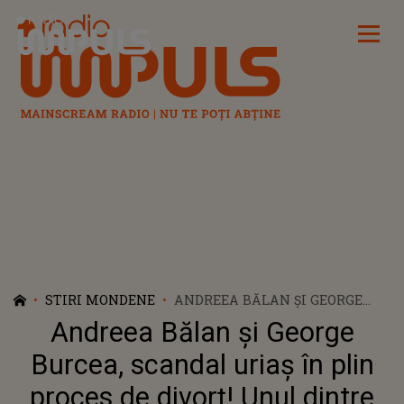
Radio Impuls
STIRI MONDENE
ANDREEA BĂLAN ȘI GEORGE
BURCEA, SCANDAL URIAȘ ÎN
Andreea Bălan și George
PLIN PROCES DE DIVORȚ! UNUL
DINTRE MOTIVE ESTE VIVIANA
Burcea, scandal uriaș în plin
SPOSUB: „CE-MI SALUȚI TU
proces de divorț! Unul dintre
COPIII?”