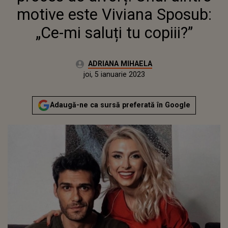
motive este Viviana Sposub:
„Ce-mi saluți tu copiii?”
Autor:
ADRIANA MIHAELA
Publicat:
miercuri, 5 ianuarie 2022
Actualizat:
joi, 5 ianuarie 2023
Adaugă-ne ca sursă preferată în Google