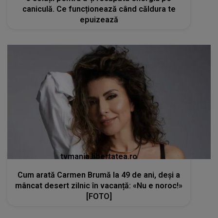
caniculă. Ce funcționează când căldura te
epuizează
tvmania.libertatea.ro
Cum arată Carmen Brumă la 49 de ani, deși a
mâncat desert zilnic în vacanță: «Nu e noroc!»
[FOTO]