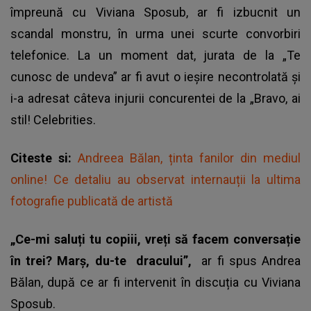
împreună cu Viviana Sposub, ar fi izbucnit un
scandal monstru, în urma unei scurte convorbiri
telefonice. La un moment dat, jurata de la „Te
cunosc de undeva” ar fi avut o ieșire necontrolată și
i-a adresat câteva injurii concurentei de la „Bravo, ai
stil! Celebrities.
Citeste si:
Andreea Bălan, ținta fanilor din mediul
online! Ce detaliu au observat internauții la ultima
fotografie publicată de artistă
„Ce-mi saluți tu copiii, vreți să facem conversație
în trei? Marș, du-te dracului”,
ar fi spus Andrea
Bălan, după ce ar fi intervenit în discuția cu
Viviana
Sposub
.