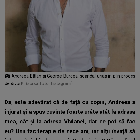
Andreea Bălan și George Burcea, scandal uriaș în plin proces
de divorț!
(sursa foto: Instagram)
Da, este adevărat că de față cu copiii, Andreea a
înjurat și a spus cuvinte foarte urâte atât la adresa
mea, cât și la adresa Vivianei, dar ce pot să fac
eu? Unii fac terapie de zece ani, iar alții învață să