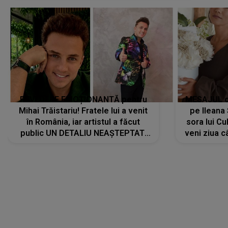
REVEDERE EMOȚIONANTĂ pentru
MESAJUL ca
Mihai Trăistariu! Fratele lui a venit
pe Ilean
în România, iar artistul a făcut
sora lui Cu
public UN DETALIU NEAȘTEPTAT:
veni ziua c
"Nu știu ce să-i zic. Voi ce spuneți
? Să se..."