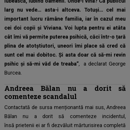
iubească, iubind oamenii. Unde-i vina? Că publicul
larg nu vede… asta-i altceva. Totuși… cel mai
important lucru rămâne familia, iar în cazul meu
cei doi copii și Viviana. Voi lupta pentru ei atâta
cât îmi vă permite puterea psihică, căci într-o țară
plina de atotștiutori, uneori îmi place să cred că
sunt cel mai dobitoc. Și asta doar că să-mi revin
psihic și să-mi văd de treaba”
,
a declarat George
Burcea.
Andreea Bălan nu a dorit să
comenteze scandalul
Contactată de sursa menționantă mai sus, Andreea
Bălan nu a dorit să comenteze incidentul,
însă prietenii ei ar fi dezvăluit mărturisirea completă