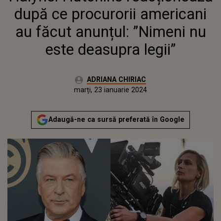
ESTE DEASUPRA LEGII”
după ce procurorii americani
au făcut anunțul: ”Nimeni nu
este deasupra legii”
Autor:
ADRIANA CHIRIAC
Publicat:
luni, 23 ianuarie 2023
Actualizat:
marți, 23 ianuarie 2024
Adaugă-ne ca sursă preferată în Google