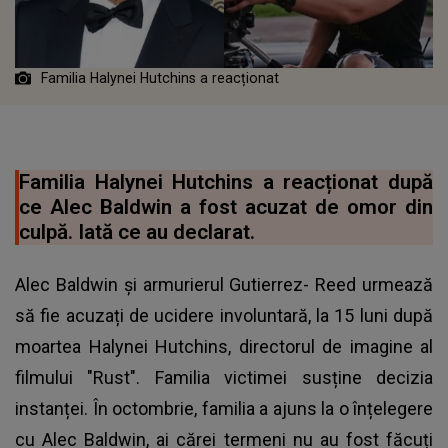
Familia Halynei Hutchins a reacționat
Familia Halynei Hutchins a reacționat după
ce Alec Baldwin a fost acuzat de omor din
culpă. Iată ce au declarat.
Alec Baldwin și armurierul Gutierrez- Reed urmează
să fie acuzați de ucidere involuntară, la 15 luni după
moartea Halynei Hutchins, directorul de imagine al
filmului "Rust". Familia victimei susține decizia
instanței. În octombrie, familia a ajuns la o înțelegere
cu Alec Baldwin, ai cărei termeni nu au fost făcuți