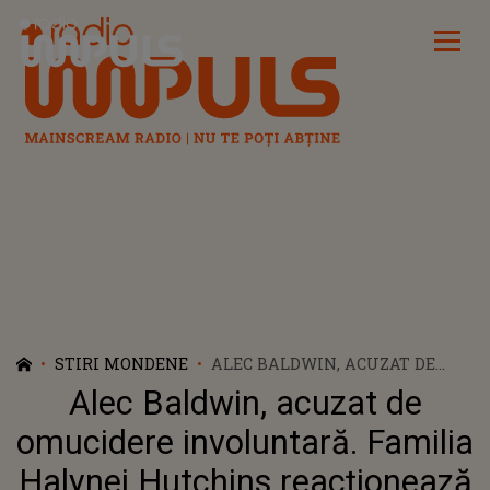
Radio Impuls
STIRI MONDENE
ALEC BALDWIN, ACUZAT DE
OMUCIDERE INVOLUNTARĂ.
Alec Baldwin, acuzat de
FAMILIA HALYNEI HUTCHINS
REACȚIONEAZĂ DUPĂ CE
omucidere involuntară. Familia
PROCURORII AMERICANI AU
Halynei Hutchins reacționează
FĂCUT ANUNȚUL: ”NIMENI NU