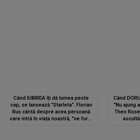
Când DORUL
"Nu ajung 
Theo Rose 
ascultă
REGĂSIRI
trece pr
"Pentru t
Când IUBIREA îți dă lumea peste
departe 
cap, se lansează "Starleta". Florian
Rus cântă despre acea persoană
care intră în viața noastră, "ne fură"
toate PRIVIRILE, toate GÂNDURILE,
tot UNIVERSUL și fără să ne dăm
seama, ajunge să fie motivul