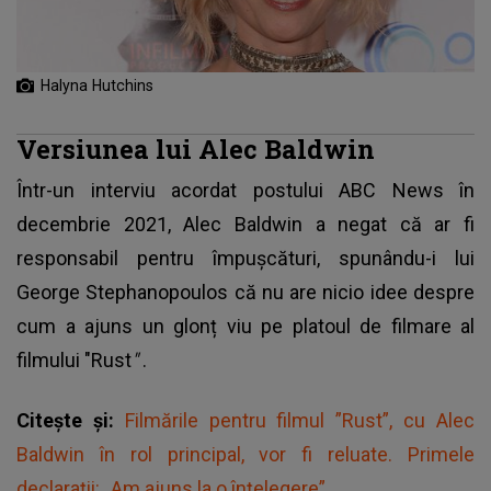
Halyna Hutchins
Versiunea lui Alec Baldwin
Într-un interviu acordat postului ABC News în
decembrie 2021,
Alec Baldwin
a negat că ar fi
responsabil pentru împușcături, spunându-i lui
George Stephanopoulos că nu are nicio idee despre
cum a ajuns un glonț viu pe platoul de filmare al
filmului "Rust
"
.
Citește și:
Filmările pentru filmul ”Rust”, cu Alec
Baldwin în rol principal, vor fi reluate. Primele
declarații: „Am ajuns la o înțelegere”