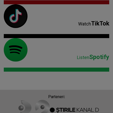
TikTok
Watch
Spotify
Listen
Parteneri: