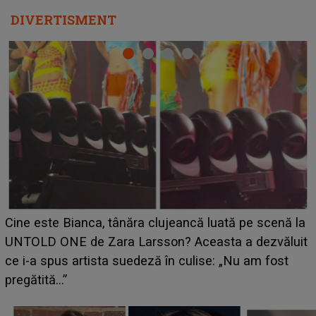
pentru care zâmbim
DIVERTISMENT
HOROSCOP 11 august 2026. Marte intră în Rac și
aduce tensiuni uriașe pentru o zodie! Conflictele
t
izbucnesc din senin în jurul ei, iar o situație dificilă
scapă de sub control