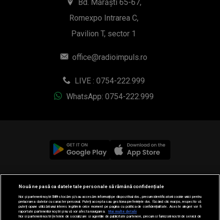
Bd. Mărăști 65-67,
Romexpo Intrarea C,
Pavilion T, sector 1
office@radioimpuls.ro
LIVE : 0754-222.999
WhatsApp: 0754-222.999
© 2019-2026 DOGAN MEDIA INTERNATIONAL SA, Toate
Nouă ne pasă ca datele tale personale să rămână confidențiale
drepturile rezervate.
Noi și partenerii noștri
589
stocăm și/sau accesăm informații pe dispozitivul dvs., precum identificatorii cookie unici pentru
prelucrarea datelor cu caracter personal. Puteți accepta sau gestiona preferințele dvs. făcând clic mai jos, respectiv vă
puteți opune utilizării unui interes legitim în orice moment pe pagina cu politica de confidențialitate. Aceste alegeri vor fi
raportate partenerilor noștri și nu vă vor afecta navigarea.
Mai multe detalii
Noi si partenerii nostri (retelele de socializare si agentiile de publicitate partenere, precum si furnizorii nostri de servicii de