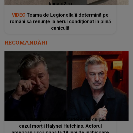
kanald2.ro
VIDEO
Teama de Legionella îi determină pe
români să renunțe la aerul condiționat în plină
caniculă
RECOMANDĂRI
Alec Baldwin, acuzat de ucidere din culpă în
cazul morții Halynei Hutchins. Actorul
american riscă până la 18 luni de închisoare