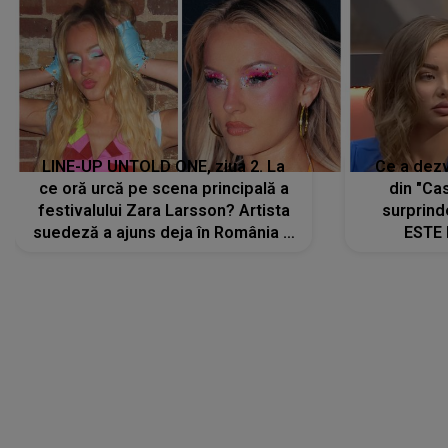
LINE-UP UNTOLD ONE, ziua 2. La
Ce a dezv
ce oră urcă pe scena principală a
din "Cas
festivalului Zara Larsson? Artista
surprind
suedeză a ajuns deja în România și
ESTE 
s-a filmat din camera de hotel
Alexandr
faptului 
IMED