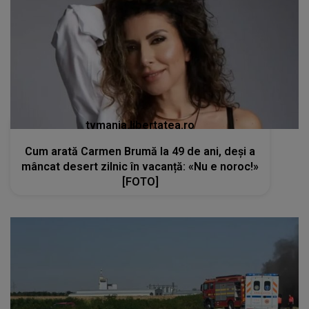
tvmania.libertatea.ro
Cum arată Carmen Brumă la 49 de ani, deși a
mâncat desert zilnic în vacanță: «Nu e noroc!»
[FOTO]