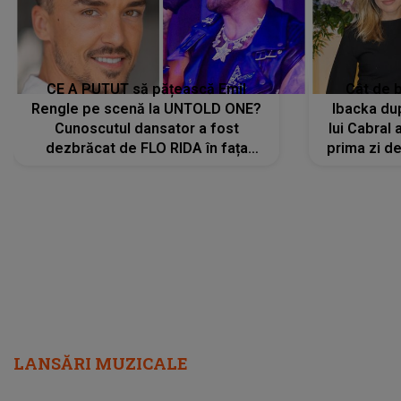
CE A PUTUT să pățească Emil
Cât de b
Rengle pe scenă la UNTOLD ONE?
Ibacka dup
Cunoscutul dansator a fost
lui Cabral a
dezbrăcat de FLO RIDA în fața
prima zi d
tuturor: „Mi-a dat hainele lui. Ce s-a
strălu
întâmplat mai exact...”
încre
LANSĂRI MUZICALE