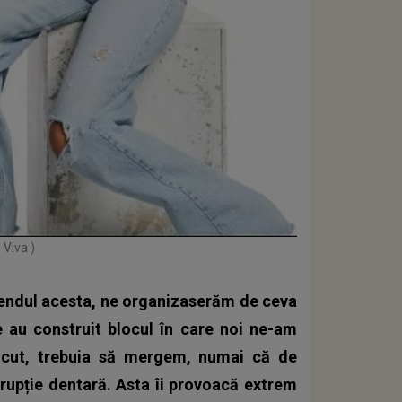
 Viva )
endul acesta, ne organizaserăm de ceva
e au construit blocul în care noi ne-am
făcut, trebuia să mergem, numai că de
 erupție dentară. Asta îi provoacă extrem