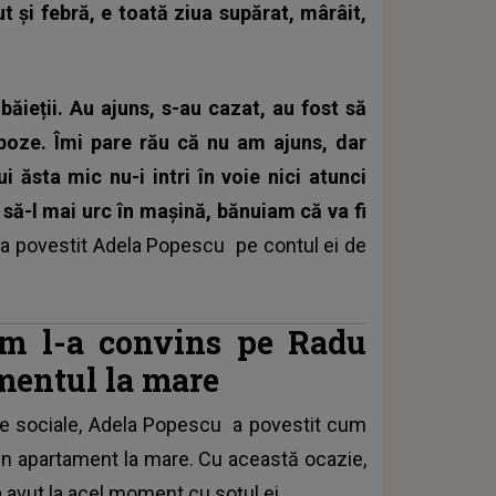
t și febră, e toată ziua supărat, mârâit,
ieții. Au ajuns, s-au cazat, au fost să
 poze. Îmi pare rău că nu am ajuns, dar
 ăsta mic nu-i intri în voie nici atunci
i să-l mai urc în mașină, bănuiam că va fi
,
a povestit
Adela Popescu
pe contul ei de
um l-a convins pe Radu
mentul la mare
le sociale,
Adela Popescu
a povestit cum
n apartament la mare. Cu această ocazie,
a avut la acel moment cu soțul ei.