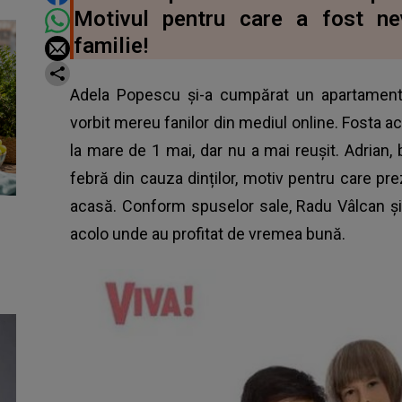
Motivul pentru care a fost ne
familie!
Adela Popescu și-a cumpărat un apartament 
vorbit mereu fanilor din mediul online. Fosta act
la mare de 1 mai, dar nu a mai reușit. Adrian, b
febră din cauza dinților, motiv pentru care p
acasă. Conform spuselor sale, Radu Vâlcan și c
acolo unde au profitat de vremea bună.