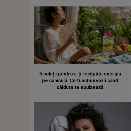
femeia.ro
5 soluții pentru a-ți recăpăta energia
pe caniculă. Ce funcționează când
căldura te epuizează