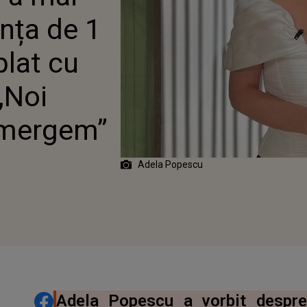
 VEDETEI?!: „NOI AVEAM
nța de 1
 SĂ MERGEM”
plat cu
„Noi
 mergem”
Adela Popescu
DISTRIBUIE ARTICOLUL
Adela Popescu a vorbit despre