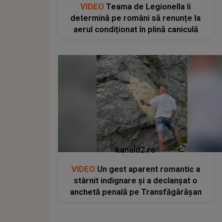
VIDEO
Teama de Legionella îi
determină pe români să renunțe la
aerul condiționat în plină caniculă
kanald2.ro
VIDEO
Un gest aparent romantic a
stârnit indignare și a declanșat o
anchetă penală pe Transfăgărășan