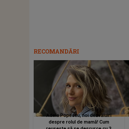
RECOMANDĂRI
Adela Popescu, noi dezvăluiri
despre rolul de mamă! Cum
reușește să se descurce cu 3