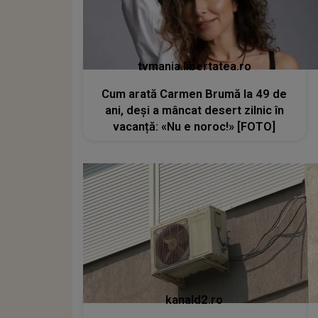
tvmania.libertatea.ro
Cum arată Carmen Brumă la 49 de
ani, deși a mâncat desert zilnic în
vacanță: «Nu e noroc!» [FOTO]
kanald2.ro