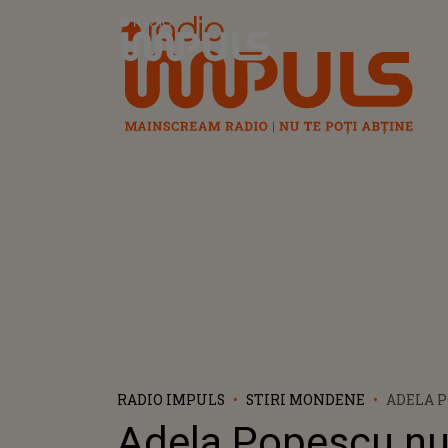
Radio Impuls
RADIO IMPULS
STIRI MONDENE
ADELA P
AJUNS Î
Adela Popescu nu
MAI. CE