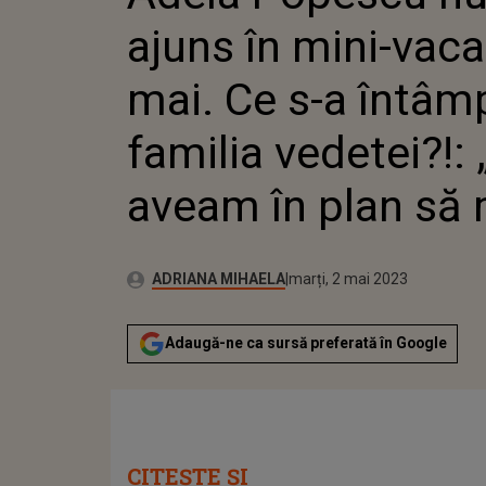
FAMILIA
ajuns în mini-vaca
ÎN PLAN
mai. Ce s-a întâm
familia vedetei?!: 
aveam în plan să
Publicat:
Autor:
luni, 2 mai 2022
Actualizat:
ADRIANA MIHAELA
marți, 2 mai 2023
Adaugă-ne ca sursă preferată în Google
CITEȘTE ȘI