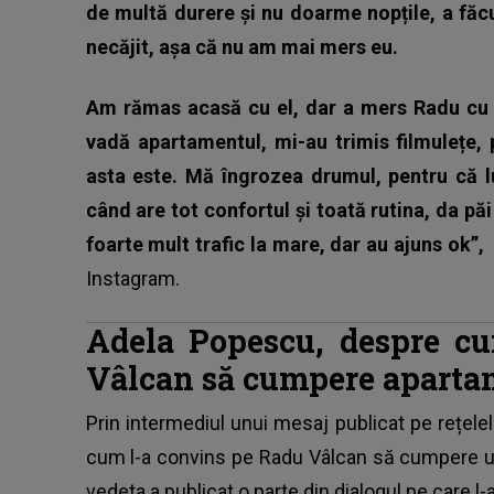
de multă durere și nu doarme nopțile, a făcu
necăjit, așa că nu am mai mers eu.
Am rămas acasă cu el, dar a mers Radu cu bă
vadă apartamentul, mi-au trimis filmulețe,
asta este. Mă îngrozea drumul, pentru că lui
când are tot confortul și toată rutina, da pă
foarte mult trafic la mare, dar au ajuns ok”
Instagram.
Adela Popescu, despre c
Vâlcan să cumpere aparta
Prin intermediul unui mesaj publicat pe rețele
cum l-a convins pe Radu Vâlcan să cumpere u
vedeta a publicat o parte din dialogul pe care l-