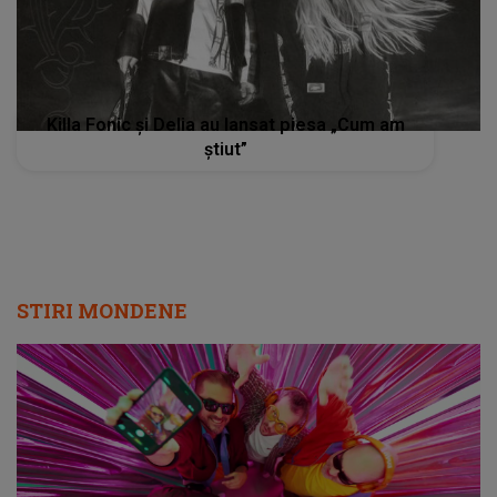
Killa Fonic și Delia au lansat piesa „Cum am
știut”
STIRI MONDENE