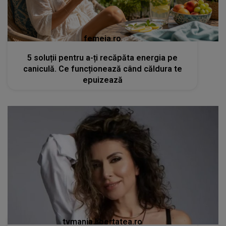
femeia.ro
5 soluții pentru a-ți recăpăta energia pe
caniculă. Ce funcționează când căldura te
epuizează
tvmania.libertatea.ro