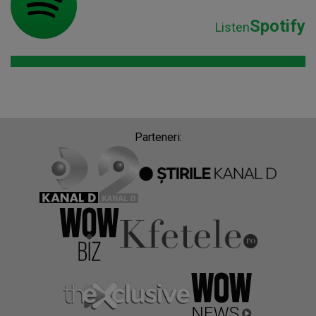
Spotify
Listen
Parteneri: