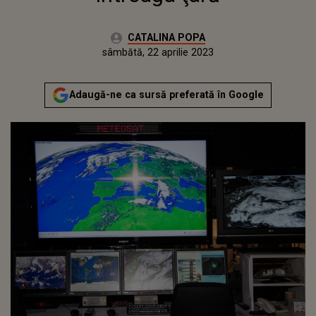
Autor:
CATALINA POPA
Publicat:
vineri, 22 aprilie 2022
Actualizat:
sâmbătă, 22 aprilie 2023
Adaugă-ne ca sursă preferată în Google