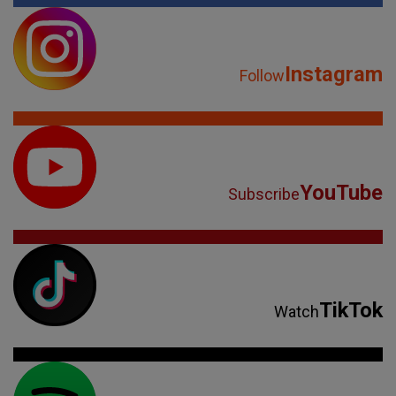
Instagram
Follow
YouTube
Subscribe
TikTok
Watch