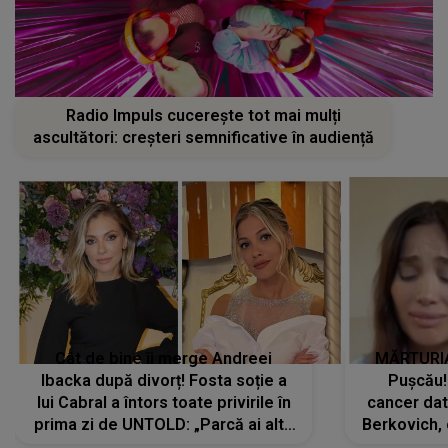
Radio Impuls cucerește tot mai mulți
ascultători: creșteri semnificative în audiență
Cât de bine îi merge Andreei
MĂRTURIA
Ibacka după divorț! Fosta soție a
Pușcău!
lui Cabral a întors toate privirile în
cancer dato
prima zi de UNTOLD: „Parcă ai altă
Berkovich, 
strălucire, emani putere,
accident ru