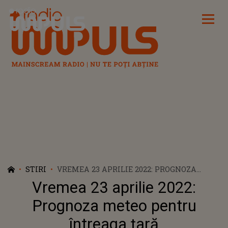
Radio Impuls
STIRI
VREMEA 23 APRILIE 2022: PROGNOZA
METEO PENTRU ÎNTREAGA ŢARĂ
Vremea 23 aprilie 2022:
Prognoza meteo pentru
întreaga ţară