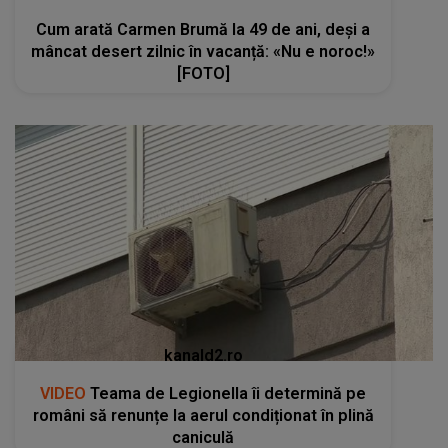
Cum arată Carmen Brumă la 49 de ani, deși a
mâncat desert zilnic în vacanță: «Nu e noroc!»
[FOTO]
kanald2.ro
VIDEO
Teama de Legionella îi determină pe
români să renunțe la aerul condiționat în plină
caniculă