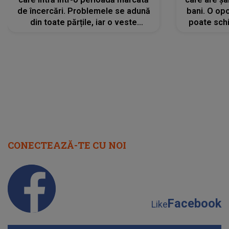
de încercări. Problemele se adună
bani. O opo
din toate părțile, iar o veste
poate schi
neașteptată îi dă planurile peste
la
cap
CONECTEAZĂ-TE CU NOI
Facebook
Like