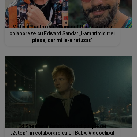
Motivul pentru care Connect-R a refuzat să
colaboreze cu Edward Sanda: „I-am trimis trei
piese, dar mi le-a refuzat”
Ed Sheeran a lansat videoclipul piesei
„2step”, în colaborare cu Lil Baby. Videoclipul