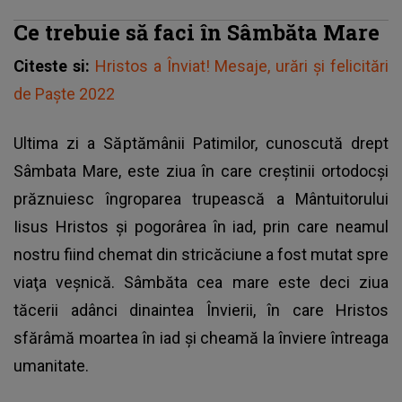
Ce trebuie să faci în Sâmbăta Mare
Citeste si:
Hristos a Înviat! Mesaje, urări şi felicitări
de Paşte 2022
Ultima zi a Săptămânii Patimilor, cunoscută drept
Sâmbata Mare, este ziua în care creştinii ortodocşi
prăznuiesc îngroparea trupească a Mântuitorului
Iisus Hristos şi pogorârea în iad, prin care neamul
nostru fiind chemat din stricăciune a fost mutat spre
viaţa veşnică. Sâmbăta cea mare este deci ziua
tăcerii adânci dinaintea Învierii, în care Hristos
sfărâmă moartea în iad şi cheamă la înviere întreaga
umanitate.