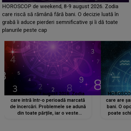
Emanuel a ținut ACEST DETALIU ASCUNS până
acum! În fața Alexandrei, concurentul din Casa Iubirii
face o MĂRTURISIRE NEAȘTEPTATĂ despre mama
sa: "I-am spus și ei în față, eu nu te iubesc pentru
că..."
HOROSCOP 7 august 2026. Zodia
HOROSCOP 
care intră într-o perioadă marcată
care are șa
de încercări. Problemele se adună
bani. O opo
din toate părțile, iar o veste
poate schi
neașteptată îi dă planurile peste
la
cap