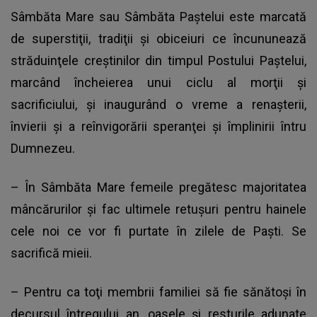
Sâmbăta Mare sau Sâmbăta Paştelui este marcată
de superstiţii, tradiţii şi obiceiuri ce încununează
străduinţele creştinilor din timpul Postului Paştelui,
marcând încheierea unui ciclu al morţii şi
sacrificiului, şi inaugurând o vreme a renaşterii,
învierii şi a reînvigorării speranţei şi împlinirii întru
Dumnezeu.
– În Sâmbăta Mare femeile pregătesc majoritatea
mâncărurilor şi fac ultimele retuşuri pentru hainele
cele noi ce vor fi purtate în zilele de Paşti. Se
sacrifică mieii.
– Pentru ca toţi membrii familiei să fie sănătoşi în
decursul întregului an, oasele şi resturile adunate