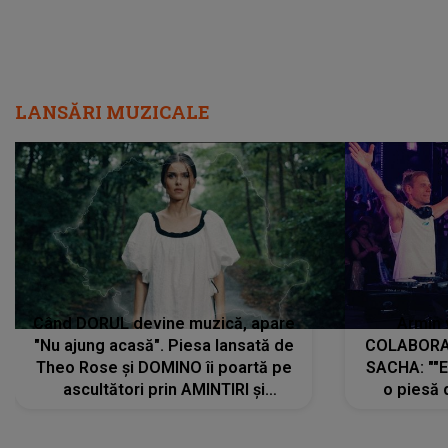
LANSĂRI MUZICALE
Când DORUL devine muzică, apare
Armin 
"Nu ajung acasă". Piesa lansată de
COLABORAR
Theo Rose și DOMINO îi poartă pe
SACHA: ""E
ascultători prin AMINTIRI și
o piesă 
REGĂSIRI, iar drumul emoțiilor
imediat pre
trece prin sufletul publicului:
cu mine șt