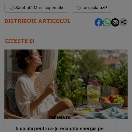
Sâmbată Mare superstitii
se spala azi?
DISTRIBUIE ARTICOLUL
CITEȘTE ȘI
femeia.ro
5 soluții pentru a-ți recăpăta energia pe