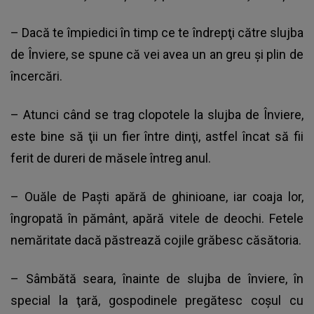
– Dacă te împiedici în timp ce te îndrepţi către slujba
de Înviere, se spune că vei avea un an greu şi plin de
încercări.
– Atunci când se trag clopotele la slujba de Înviere,
este bine să ţii un fier între dinţi, astfel încat să fii
ferit de dureri de măsele întreg anul.
– Ouăle de Paşti apără de ghinioane, iar coaja lor,
îngropată în pământ, apără vitele de deochi. Fetele
nemăritate dacă păstrează cojile grăbesc căsătoria.
– Sâmbătă seara, înainte de slujba de înviere, în
special la ţară, gospodinele pregătesc coşul cu