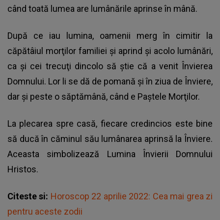
când toată lumea are lumânările aprinse în mână.
După ce iau lumina, oamenii merg în cimitir la
căpătâiul morţilor familiei şi aprind şi acolo lumânări,
ca şi cei trecuţi dincolo să ştie că a venit Învierea
Domnului. Lor li se dă de pomană şi în ziua de Înviere,
dar şi peste o săptămână, când e Paştele Morţilor.
La plecarea spre casă, fiecare credincios este bine
să ducă în căminul său lumânarea aprinsă la Înviere.
Aceasta simbolizează Lumina Învierii Domnului
Hristos.
Citeste si:
Horoscop 22 aprilie 2022: Cea mai grea zi
pentru aceste zodii