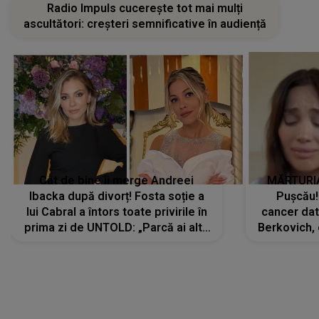
Radio Impuls cucerește tot mai mulți
ascultători: creșteri semnificative în audiență
Cât de bine îi merge Andreei
MĂRTURIA
Ibacka după divorț! Fosta soție a
Pușcău!
lui Cabral a întors toate privirile în
cancer dato
prima zi de UNTOLD: „Parcă ai altă
Berkovich, 
strălucire, emani putere,
accident ru
încredere, siguranță...”
Dacă nu 