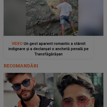
kanald2.ro
VIDEO
Un gest aparent romantic a stârnit
indignare și a declanșat o anchetă penală pe
Transfăgărășan
RECOMANDĂRI