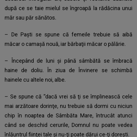
după ce se taie mielul se îngroapă la rădăcina unui
măr sau păr sănătos.
– De Paşti se spune că femeile trebuie să aibă
măcar o camaşă nouă, iar bărbaţii măcar o pălărie.
– Începând de luni şi până sâmbătă se îmbracă
haine de doliu. În ziua de Învinere se schimbă
hainele cu altele noi, albe.
– Se spune că “dacă vrei să ţi se împlinească cele
mai arzătoare dorinţe, nu trebuie să dormi cu niciun
chip în noaptea de Sâmbăta Mare, întrucât atunci
când se deschid cerurile, Domnul nu poate vedea
înlăuntrul fiinţei tale şi nu-ţi poate dărui ce-ţi doreşti.