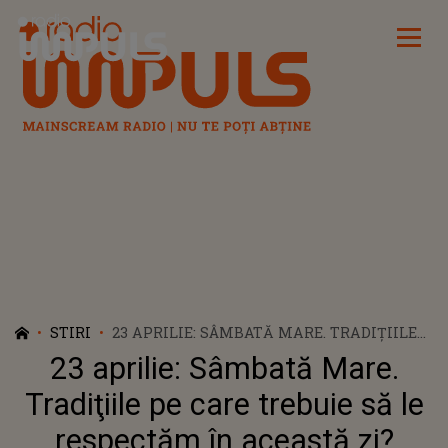
Radio Impuls
STIRI
23 APRILIE: SÂMBATĂ MARE. TRADIŢIILE
PE CARE TREBUIE SĂ LE RESPECTĂM ÎN
23 aprilie: Sâmbată Mare.
ACEASTĂ ZI?
Tradiţiile pe care trebuie să le
respectăm în această zi?