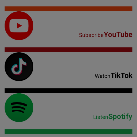
YouTube
Subscribe
TikTok
Watch
Spotify
Listen