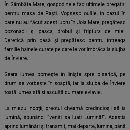
În Sâmbăta Mare, gospodinele fac ultimele pregătiri
pentru masa de Paşti. Vopsesc ouăle, în cazul în
care nu au făcut acest lucru în Joia Mare, pregătesc
cozonacii şi pasca, drobul şi friptura de miel.
Deretică prin casă şi pregătesc pentru întreaga
familie hainele curate pe care le vor îmbrăca la slujba
de Înviere.
Seara lumea porneşte în linişte spre biserică, pe
drum se vorbeşte în şoaptă, iar la slujba de Înviere
toată lumea stă şi ascultă cu mare evlavie.
La miezul nopții, preotul cheamă credincioșii să ia
lumină, spunând: “veniți sa luați Lumină!”. Aceştia
aprind lumânări şi transmit, mai departe, lumina, până